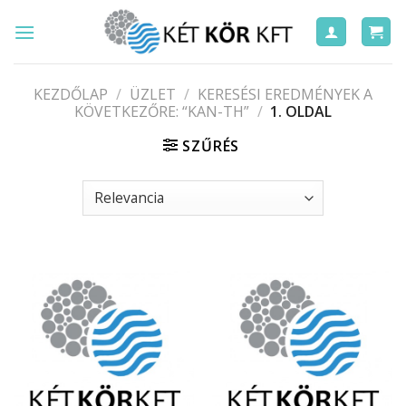
Skip
to
content
KEZDŐLAP
/
ÜZLET
/
KERESÉSI EREDMÉNYEK A
KÖVETKEZŐRE: “KAN-TH”
/
1. OLDAL
SZŰRÉS