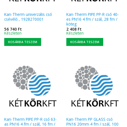
Kan-Therm univerzális cső
Kan-Therm PIPE PP-R cső 40-
csévélő , 1928270001
es PN16 4 fm / szál, 28 fm /
köteg
56 740
Ft
2 408
Ft
Készleten
Készleten
KOSÁRBA TESZEM
KOSÁRBA TESZEM
Kan-Therm PIPE PP-R cső 63-
Kan-Therm PP GLASS cső
as PN16 4 fm / szál, 16 fm /
PN16 20mm 4 fm / szál, 100