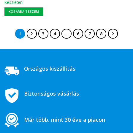
Készleten
KOSÁRBA TESZEM
1
2
3
4
…
6
7
8
Országos kiszállítás
Biztonságos vásárlás
Már több, mint 30 éve a piacon