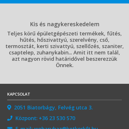
Kis és nagykereskedelem
Teljes körű épületgépészeti termékek, fűtés,
hűtés, hőszivattyú, szerelvény, cső,
termosztát, kerti szivattyú, szellőzés, szaniter,
csaptelep, zuhanykabin... Amit itt nem talál,
azt nagyon rövid határidővel beszerezzük
Önnek.
KAPCSOLAT
2051 Biatorbágy, Felvég utca 3.
Központ:
+36 23 530 570
E-mail:
webaruhaz@ketkorkft.hu