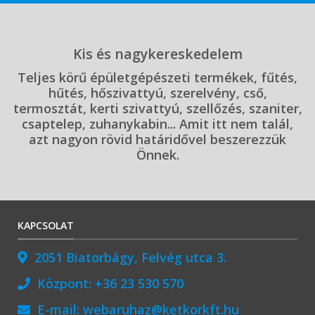
Kis és nagykereskedelem
Teljes körű épületgépészeti termékek, fűtés,
hűtés, hőszivattyú, szerelvény, cső,
termosztát, kerti szivattyú, szellőzés, szaniter,
csaptelep, zuhanykabin... Amit itt nem talál,
azt nagyon rövid határidővel beszerezzük
Önnek.
KAPCSOLAT
2051 Biatorbágy, Felvég utca 3.
Központ:
+36 23 530 570
E-mail:
webaruhaz@ketkorkft.hu