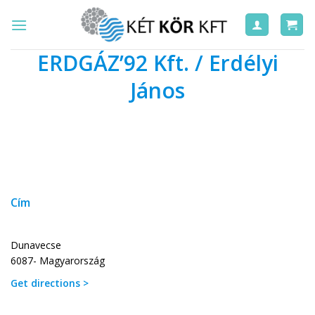
Skip
to
content
ERDGÁZ’92 Kft. / Erdélyi
János
Cím
Dunavecse
6087- Magyarország
Get directions >