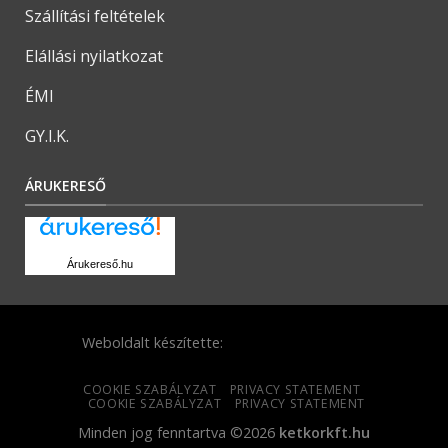
Szállítási feltételek
Elállási nyilatkozat
ÉMI
GY.I.K.
ÁRUKERESŐ
Árukereső.hu
Weboldalt készítette:
COOKIE SZABÁLYZAT
PRIVACY STATEMENT
COOKIE SZABÁLYZAT
PRIVACY STATEMENT
Minden jog fenntartva ©2026
ketkorkft.hu