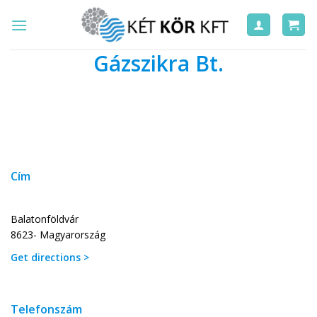
Skip
to
content
Gázszikra Bt.
Cím
Balatonföldvár
8623- Magyarország
Get directions >
Telefonszám