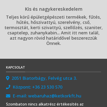
Kis és nagykereskedelem
Teljes körű épületgépészeti termékek, fűtés,
hűtés, hőszivattyú, szerelvény, cső,
termosztát, kerti szivattyú, szellőzés, szaniter,
csaptelep, zuhanykabin... Amit itt nem talál,
azt nagyon rövid határidővel beszerezzük
Önnek.
KAPCSOLAT
2051 Biatorbágy, Felvég utca 3.
Központ:
+36 23 530 570
E-mail:
webaruhaz@ketkorkft.hu
Szombaton nincs alkatrész értékesítés az