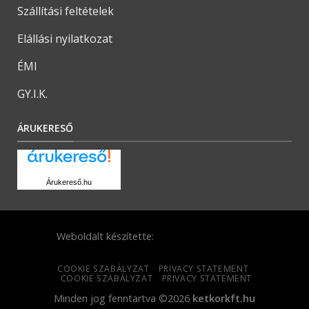
Szállítási feltételek
Elállási nyilatkozat
ÉMI
GY.I.K.
ÁRUKERESŐ
Árukereső.hu
Weboldalt készítette:
COOKIE SZABÁLYZAT
PRIVACY STATEMENT
COOKIE SZABÁLYZAT
PRIVACY STATEMENT
Minden jog fenntartva ©2026
ketkorkft.hu