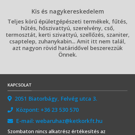
Kis és nagykereskedelem
Teljes körű épületgépészeti termékek, fűtés,
hűtés, hőszivattyú, szerelvény, cső,
termosztát, kerti szivattyú, szellőzés, szaniter,
csaptelep, zuhanykabin... Amit itt nem talál,
azt nagyon rövid határidővel beszerezzük
Önnek.
KAPCSOLAT
2051 Biatorbágy, Felvég utca 3.
Központ:
+36 23 530 570
E-mail:
webaruhaz@ketkorkft.hu
Szombaton nincs alkatrész értékesítés az