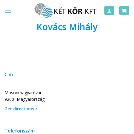
Skip
to
content
Kovács Mihály
Cím
Mosonmagyaróvár
9200- Magyarország
Get directions >
Telefonszám