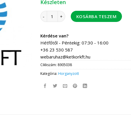
Készleten
3/8 menetvég 100mm mennyiség
KOSÁRBA TESZEM
Kérdése van?
Hétfőtől - Péntekig: 07:30 - 16:00
+36 23 530 587
webaruhaz@ketkorkft.hu
Cikkszám:
8905038
Kategória:
Horganyzott