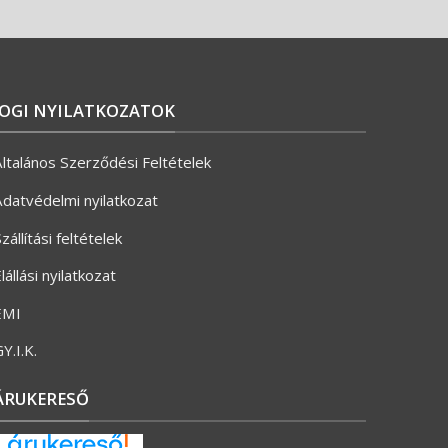
JOGI NYILATKOZATOK
ltalános Szerződési Feltételek
datvédelmi nyilatkozat
zállítási feltételek
lállási nyilatkozat
ÉMI
Y.I.K.
ÁRUKERESŐ