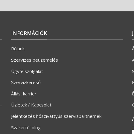
INFORMÁCIÓK
Rólunk
Á
Szervizes beüzemelés
A
Ügyfélszolgálat
S
Szervizkereső
E
Állás, karrier
Üzletek / Kapcsolat
G
Jelentkezés hőszivattyús szervizpartnernek
Szakértői blog