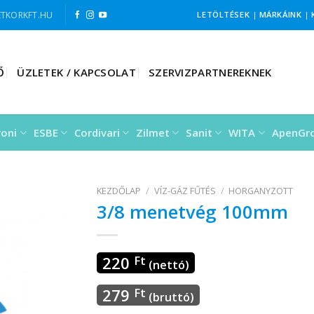
TKORKFT.HU
LETÖLTÉSEK
|
MÁRKÁINK
|
Ő
ÜZLETEK / KAPCSOLAT
SZERVIZPARTNEREKNEK
roni
ESBE
Cordivari
Zilmet
Sanit
WITA
ApenGr
KEZDŐLAP
/
VÍZ-GÁZ FŰTÉS
/
HORGANYZOTT
3/8 menetvég 100mm
220
Ft
(nettó)
279
Ft
(bruttó)