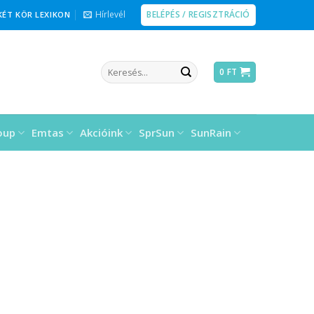
BELÉPÉS / REGISZTRÁCIÓ
Hírlevél
KÉT KÖR LEXIKON
Keresés
0
FT
a
következőre:
oup
Emtas
Akcióink
SprSun
SunRain