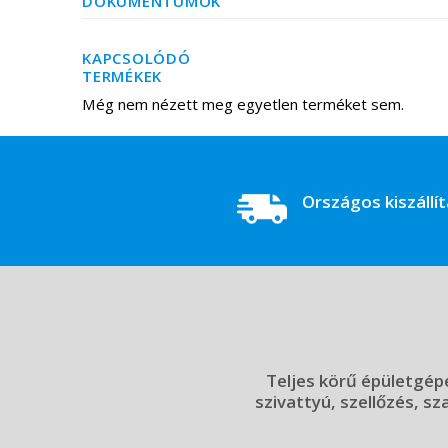
DOKUMENTUMOK
KAPCSOLÓDÓ
TERMÉKEK
Még nem nézett meg egyetlen terméket sem.
Országos kiszállí
Teljes körű épületgépé
szivattyú, szellőzés, sz