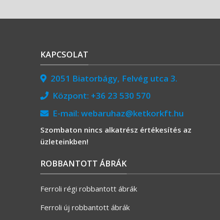
KAPCSOLAT
2051 Biatorbágy, Felvég utca 3.
Központ:
+36 23 530 570
E-mail:
webaruhaz@ketkorkft.hu
Szombaton nincs alkatrész értékesítés az
üzleteinkben!
ROBBANTOTT ÁBRÁK
Ferroli régi robbantott ábrák
Ferroli új robbantott ábrák