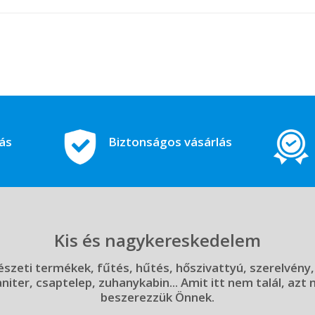
tás
Biztonságos vásárlás
Kis és nagykereskedelem
szeti termékek, fűtés, hűtés, hőszivattyú, szerelvény,
aniter, csaptelep, zuhanykabin... Amit itt nem talál, azt
beszerezzük Önnek.