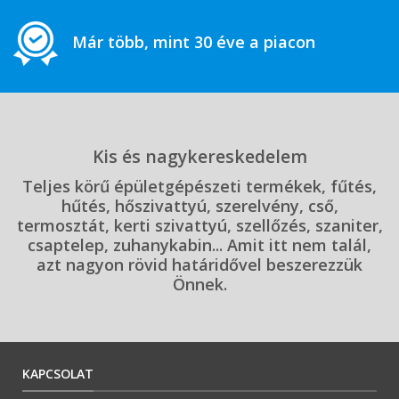
Már több, mint 30 éve a piacon
Kis és nagykereskedelem
Teljes körű épületgépészeti termékek, fűtés,
hűtés, hőszivattyú, szerelvény, cső,
termosztát, kerti szivattyú, szellőzés, szaniter,
csaptelep, zuhanykabin... Amit itt nem talál,
azt nagyon rövid határidővel beszerezzük
Önnek.
KAPCSOLAT