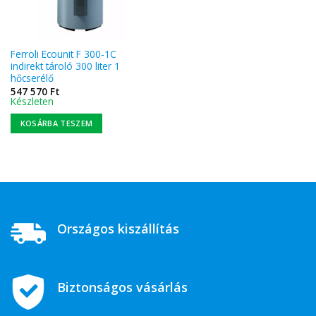
Ferroli Ecounit F 300-1C
indirekt tároló 300 liter 1
hőcserélő
547 570
Ft
Készleten
KOSÁRBA TESZEM
Országos kiszállítás
Biztonságos vásárlás