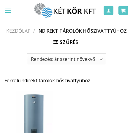
Skip
to
content
KEZDŐLAP
/
INDIREKT TÁROLÓK HŐSZIVATTYÚHOZ
SZŰRÉS
Ferroli indirekt tárolók hőszivattyúhoz