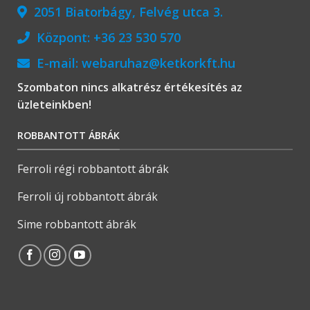
2051 Biatorbágy, Felvég utca 3.
Központ:
+36 23 530 570
E-mail:
webaruhaz@ketkorkft.hu
Szombaton nincs alkatrész értékesítés az
üzleteinkben!
ROBBANTOTT ÁBRÁK
Ferroli régi robbantott ábrák
Ferroli új robbantott ábrák
Sime robbantott ábrák