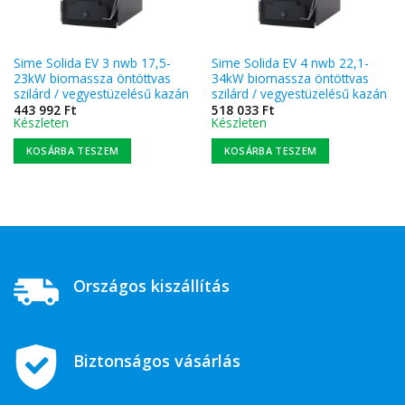
Sime Solida EV 3 nwb 17,5-
Sime Solida EV 4 nwb 22,1-
23kW biomassza öntöttvas
34kW biomassza öntöttvas
szilárd / vegyestüzelésű kazán
szilárd / vegyestüzelésű kazán
443 992
Ft
518 033
Ft
Készleten
Készleten
KOSÁRBA TESZEM
KOSÁRBA TESZEM
Országos kiszállítás
Biztonságos vásárlás