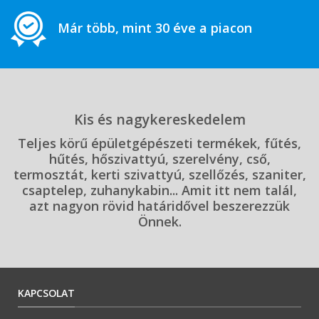
Már több, mint 30 éve a piacon
Kis és nagykereskedelem
Teljes körű épületgépészeti termékek, fűtés,
hűtés, hőszivattyú, szerelvény, cső,
termosztát, kerti szivattyú, szellőzés, szaniter,
csaptelep, zuhanykabin... Amit itt nem talál,
azt nagyon rövid határidővel beszerezzük
Önnek.
KAPCSOLAT