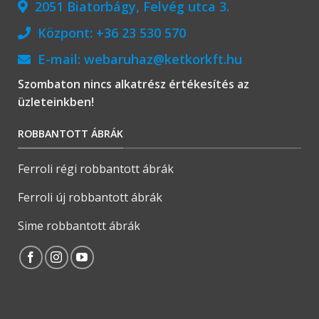
2051 Biatorbágy, Felvég utca 3.
Központ:
+36 23 530 570
E-mail:
webaruhaz@ketkorkft.hu
Szombaton nincs alkatrész értékesítés az
üzleteinkben!
ROBBANTOTT ÁBRÁK
Ferroli régi robbantott ábrák
Ferroli új robbantott ábrák
Sime robbantott ábrák