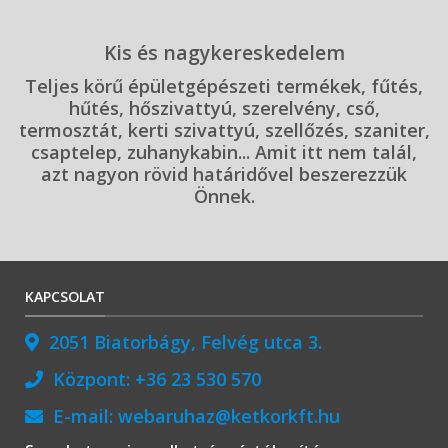
Kis és nagykereskedelem
Teljes körű épületgépészeti termékek, fűtés,
hűtés, hőszivattyú, szerelvény, cső,
termosztát, kerti szivattyú, szellőzés, szaniter,
csaptelep, zuhanykabin... Amit itt nem talál,
azt nagyon rövid határidővel beszerezzük
Önnek.
KAPCSOLAT
2051 Biatorbágy, Felvég utca 3.
Központ:
+36 23 530 570
E-mail:
webaruhaz@ketkorkft.hu