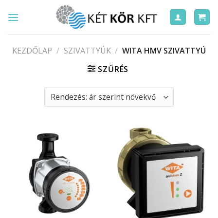
Skip
to
content
KEZDŐLAP
/
SZIVATTYÚK
/
WITA HMV SZIVATTYÚ
SZŰRÉS