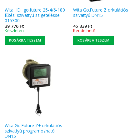
Wita HE+ go.future 25-4/6-180
Wita Go.Future Z cirkulációs
fűtési szivattyú szigeteléssel
szivattyú DN15
015300
39 776
Ft
45 339
Ft
Készleten
Rendelhető
KOSÁRBA TESZEM
KOSÁRBA TESZEM
Wita Go.Future Z+ cirkulációs
szivattyú programozható
DN15