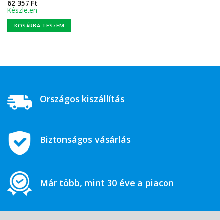
62 357
Ft
Készleten
KOSÁRBA TESZEM
Országos kiszállítás
Biztonságos vásárlás
Már több, mint 30 éve a piacon