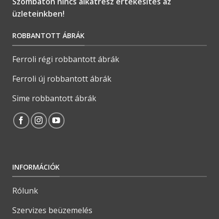
Szombaton nincs alkatrész értékesítés az
üzleteinkben!
ROBBANTOTT ÁBRÁK
Ferroli régi robbantott ábrák
Ferroli új robbantott ábrák
Sime robbantott ábrák
INFORMÁCIÓK
Rólunk
Szervizes beüzemelés