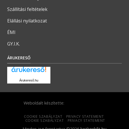
Szállítási feltételek
Elállási nyilatkozat
ÉMI
GY.I.K.
ÁRUKERESŐ
Árukereső.hu
Weboldalt készítette:
COOKIE SZABÁLYZAT
PRIVACY STATEMENT
COOKIE SZABÁLYZAT
PRIVACY STATEMENT
Minden jog fenntartva ©2026
ketkorkft.hu