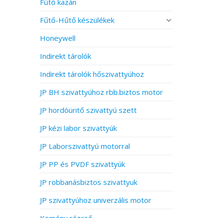
Fűtő kazán
Fűtő-Hűtő készülékek
Honeywell
Indirekt tárolók
Indirekt tárolók hőszivattyúhoz
JP BH szivattyúhoz rbb.biztos motor
JP hordóüritő szivattyú szett
JP kézi labor szivattyúk
JP Laborszivattyú motorral
JP PP és PVDF szivattyúk
JP robbanásbiztos szivattyuk
JP szivattyúhoz univerzális motor
Kemény rézcső