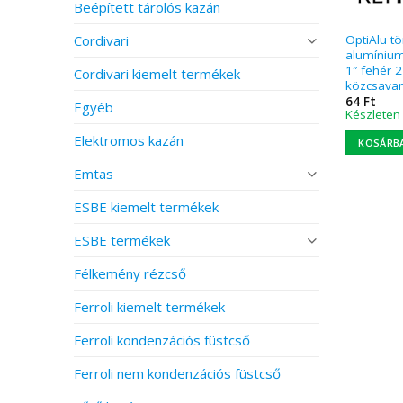
Beépített tárolós kazán
Cordivari
OptiAlu t
alumínium
1″ fehér 2
Cordivari kiemelt termékek
közcsava
64
Ft
Egyéb
Készleten
Elektromos kazán
KOSÁRB
Emtas
ESBE kiemelt termékek
ESBE termékek
Félkemény rézcső
Ferroli kiemelt termékek
Ferroli kondenzációs füstcső
Ferroli nem kondenzációs füstcső