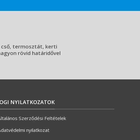
 cső, termosztát, kerti
 nagyon rövid határidővel
JOGI NYILATKOZATOK
ltalános Szerződési Feltételek
datvédelmi nyilatkozat