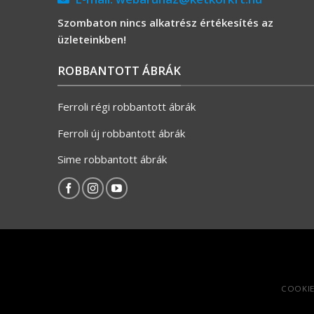
Szombaton nincs alkatrész értékesítés az
üzleteinkben!
ROBBANTOTT ÁBRÁK
Ferroli régi robbantott ábrák
Ferroli új robbantott ábrák
Sime robbantott ábrák
COOKIE