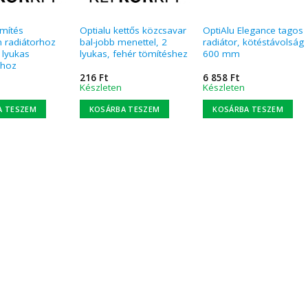
ömítés
Optialu kettős közcsavar
OptiAlu Elegance tagos
 radiátorhoz
bal-jobb menettel, 2
radiátor, kötéstávolság
 lyukas
lyukas, fehér tömítéshez
600 mm
rhoz
216
Ft
6 858
Ft
Készleten
Készleten
A TESZEM
KOSÁRBA TESZEM
KOSÁRBA TESZEM