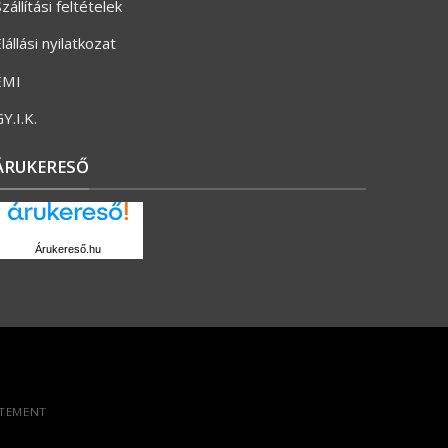
zállítási feltételek
lállási nyilatkozat
ÉMI
Y.I.K.
ÁRUKERESŐ
Árukereső.hu
ATEMENT