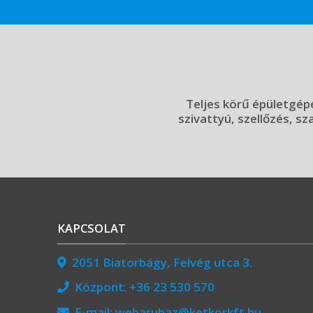
Teljes körű épületgépé
szivattyú, szellőzés, sz
KAPCSOLAT
2051 Biatorbágy, Felvég utca 3.
Központ:
+36 23 530 570
E-mail:
webaruhaz@ketkorkft.hu