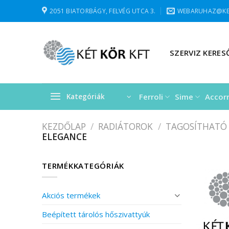
Skip
2051 BIATORBÁGY, FELVÉG UTCA 3.
WEBARUHAZ@KE
to
content
SZERVIZ KERES
Ferroli
Sime
Accor
Kategóriák
KEZDŐLAP
/
RADIÁTOROK
/
TAGOSÍTHATÓ
ELEGANCE
TERMÉKKATEGÓRIÁK
Akciós termékek
Beépített tárolós hőszivattyúk