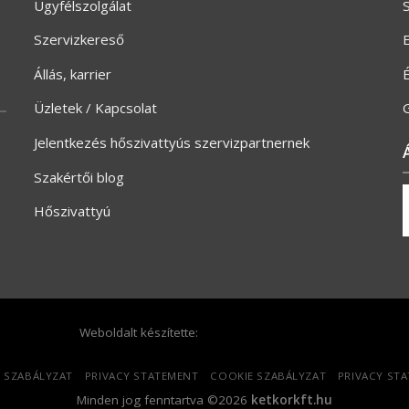
Ügyfélszolgálat
S
Szervizkereső
E
Állás, karrier
Üzletek / Kapcsolat
G
Jelentkezés hőszivattyús szervizpartnernek
Szakértői blog
Hőszivattyú
Weboldalt készítette:
 SZABÁLYZAT
PRIVACY STATEMENT
COOKIE SZABÁLYZAT
PRIVACY ST
Minden jog fenntartva ©2026
ketkorkft.hu