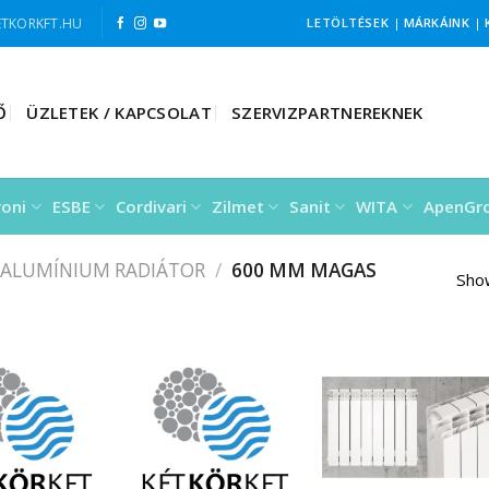
TKORKFT.HU
LETÖLTÉSEK
|
MÁRKÁINK
|
Ő
ÜZLETEK / KAPCSOLAT
SZERVIZPARTNEREKNEK
roni
ESBE
Cordivari
Zilmet
Sanit
WITA
ApenGr
 ALUMÍNIUM RADIÁTOR
/
600 MM MAGAS
Show