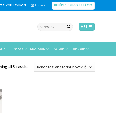
BELÉPÉS / REGISZTRÁCIÓ
Hírlevél
KÉT KÖR LEXIKON
Keresés
0
FT
a
következőre:
oup
Emtas
Akcióink
SprSun
SunRain
ing all 3 results