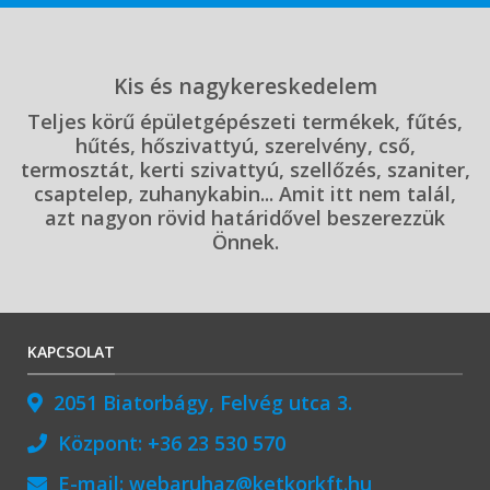
Kis és nagykereskedelem
Teljes körű épületgépészeti termékek, fűtés,
hűtés, hőszivattyú, szerelvény, cső,
termosztát, kerti szivattyú, szellőzés, szaniter,
csaptelep, zuhanykabin... Amit itt nem talál,
azt nagyon rövid határidővel beszerezzük
Önnek.
KAPCSOLAT
2051 Biatorbágy, Felvég utca 3.
Központ:
+36 23 530 570
E-mail:
webaruhaz@ketkorkft.hu