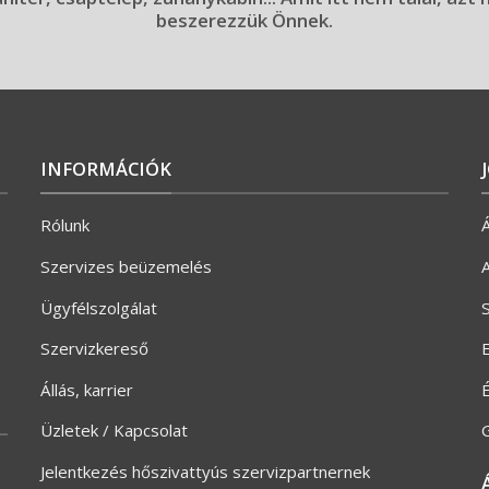
beszerezzük Önnek.
INFORMÁCIÓK
Rólunk
Á
Szervizes beüzemelés
A
Ügyfélszolgálat
S
Szervizkereső
E
Állás, karrier
Üzletek / Kapcsolat
G
Jelentkezés hőszivattyús szervizpartnernek