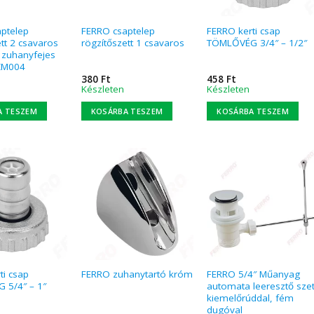
ptelep
FERRO csaptelep
FERRO kerti csap
ett 2 csavaros
rögzítőszett 1 csavaros
TÖMLŐVÉG 3/4″ – 1/2″
 zuhanyfejes
ZM004
380
Ft
458
Ft
Készleten
Készleten
A TESZEM
KOSÁRBA TESZEM
KOSÁRBA TESZEM
ti csap
FERRO 5/4″ Műanyag
FERRO zuhanytartó króm
 5/4″ – 1″
automata leeresztő szet
kiemelőrúddal, fém
dugóval