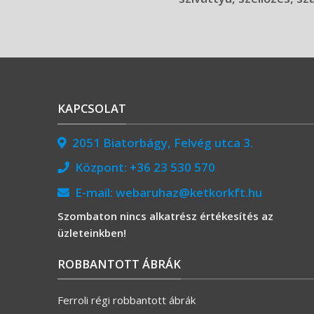
KAPCSOLAT
2051 Biatorbágy, Felvég utca 3.
Központ:
+36 23 530 570
E-mail:
webaruhaz@ketkorkft.hu
Szombaton nincs alkatrész értékesítés az
üzleteinkben!
ROBBANTOTT ÁBRÁK
Ferroli régi robbantott ábrák