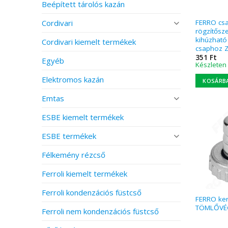
Beépített tárolós kazán
Cordivari
FERRO csa
rögzítősz
kihúzható
Cordivari kiemelt termékek
csaphoz 
351
Ft
Egyéb
Készleten
Elektromos kazán
KOSÁRB
Emtas
ESBE kiemelt termékek
ESBE termékek
Félkemény rézcső
Ferroli kiemelt termékek
Ferroli kondenzációs füstcső
FERRO ker
TÖMLŐVÉG
Ferroli nem kondenzációs füstcső