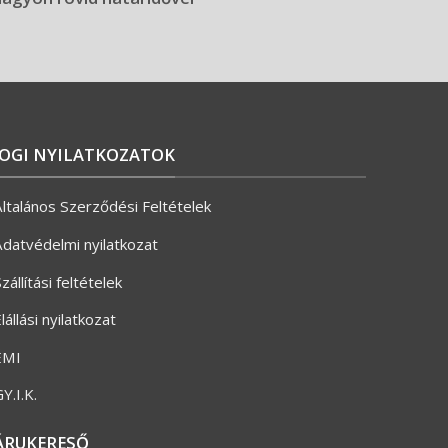
JOGI NYILATKOZATOK
ltalános Szerződési Feltételek
datvédelmi nyilatkozat
zállítási feltételek
lállási nyilatkozat
ÉMI
Y.I.K.
ÁRUKERESŐ