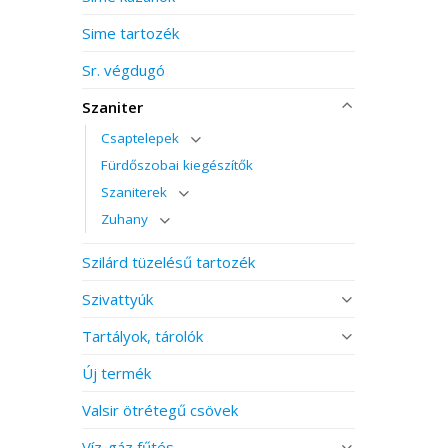
Sime tartozék
Sr. végdugó
Szaniter
Csaptelepek
Fürdőszobai kiegészítők
Szaniterek
Zuhany
Szilárd tüzelésű tartozék
Szivattyúk
Tartályok, tárolók
Új termék
Valsir ötrétegű csövek
Víz-gáz fűtés