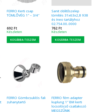
FERRO Kerti csap
Sanit öblítőszelep
TÖMLŐVÉG 1″ – 3/4″
tömítés 31x63x2,8 938
és Ineo tartályhoz
02.754.00..0000
692
Ft
762
Ft
Készleten
Készleten
KOSÁRBA TESZEM
KOSÁRBA TESZEM
FERRO Gömbcsuklós fali
FERRO fém adapter
t
zuhanytartó
kuplung 1″ BM kerti
locsolócső csatlakozó
MEGSZŰNIK