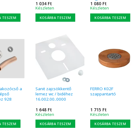
1 034
Ft
1 080
Ft
Készleten
Készleten
A TESZEM
KOSÁRBA TESZEM
KOSÁRBA TESZEM
tlakozócső a
Sanit zajcsökkentő
FERRO K02F
zépső
lemez wc / bidéhez
szappantartó
ez 928
16.002.00..0000
1 648
Ft
1 715
Ft
Készleten
Készleten
A TESZEM
KOSÁRBA TESZEM
KOSÁRBA TESZEM