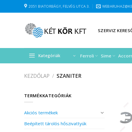
Skip
2051 BIATORBÁGY, FELVÉG UTCA 3.
WEBARUHAZ@KE
to
content
SZERVIZ KERES
Ferroli
Sime
Accor
Kategóriák
KEZDŐLAP
/
SZANITER
TERMÉKKATEGÓRIÁK
Akciós termékek
Beépített tárolós hőszivattyúk