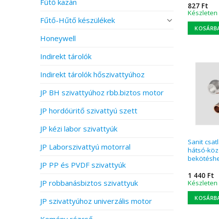
Fűtő kazán
827
Ft
Készleten
Fűtő-Hűtő készülékek
KOSÁRB
Honeywell
Indirekt tárolók
Indirekt tárolók hőszivattyúhoz
JP BH szivattyúhoz rbb.biztos motor
JP hordóüritő szivattyú szett
JP kézi labor szivattyúk
Sanit csa
JP Laborszivattyú motorral
hátsó-kö
bekötésh
JP PP és PVDF szivattyúk
1 440
Ft
JP robbanásbiztos szivattyuk
Készleten
KOSÁRB
JP szivattyúhoz univerzális motor
Kemény rézcső