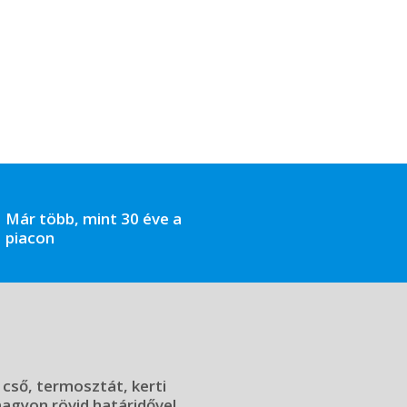
Már több, mint 30 éve a
piacon
 cső, termosztát, kerti
 nagyon rövid határidővel