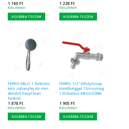
1 160
Ft
1 238
Ft
Készleten
Készleten
KOSÁRBA TESZEM
KOSÁRBA TESZEM
FERRO MILO 1 funkciós
FERRO 1/2″ Kifolyócsap
kézi zuhanyfej 66 mm
tömlővéggel 15/csomag
átmérő EasyClean
135/karton MEGSZŰNIK
funkció
1 878
Ft
1 905
Ft
Készleten
Készleten
KOSÁRBA TESZEM
KOSÁRBA TESZEM