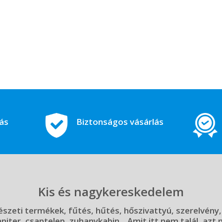
tás
Biztonságos vásárlás
Kis és nagykereskedelem
szeti termékek, fűtés, hűtés, hőszivattyú, szerelvény,
aniter, csaptelep, zuhanykabin... Amit itt nem talál, azt