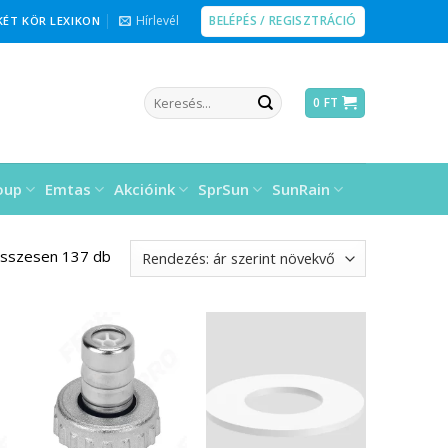
BELÉPÉS / REGISZTRÁCIÓ
Hírlevél
KÉT KÖR LEXIKON
Keresés
0
FT
a
következőre:
oup
Emtas
Akcióink
SprSun
SunRain
összesen 137 db