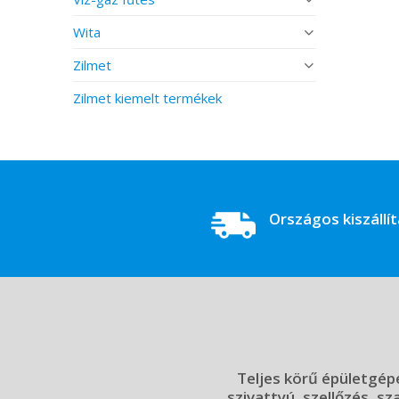
Wita
Zilmet
Zilmet kiemelt termékek
Országos kiszállí
Teljes körű épületgépé
szivattyú, szellőzés, sz