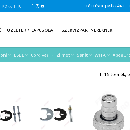
TKORKFT.HU
LETÖLTÉSEK
|
MÁRKÁINK
|
Ő
ÜZLETEK / KAPCSOLAT
SZERVIZPARTNEREKNEK
roni
ESBE
Cordivari
Zilmet
Sanit
WITA
ApenGr
1–15 termék, 