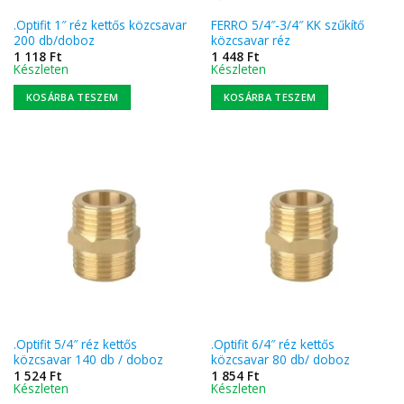
.Optifit 1″ réz kettős közcsavar
FERRO 5/4″-3/4″ KK szűkítő
200 db/doboz
közcsavar réz
1 118
Ft
1 448
Ft
Készleten
Készleten
KOSÁRBA TESZEM
KOSÁRBA TESZEM
.Optifit 5/4″ réz kettős
.Optifit 6/4″ réz kettős
közcsavar 140 db / doboz
közcsavar 80 db/ doboz
1 524
Ft
1 854
Ft
Készleten
Készleten