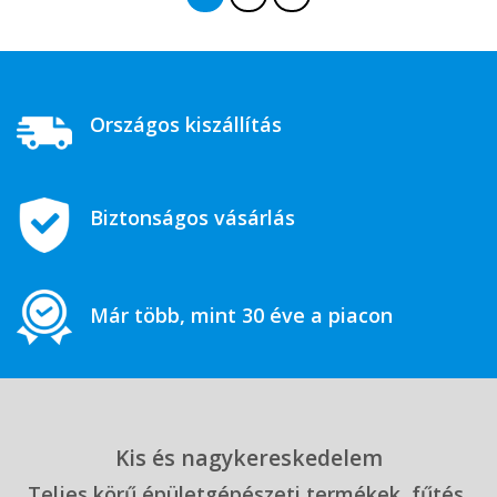
Országos kiszállítás
Biztonságos vásárlás
Már több, mint 30 éve a piacon
Kis és nagykereskedelem
Teljes körű épületgépészeti termékek, fűtés,