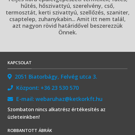
hűtés, hőszivattyú, szerelvény, cső,
termosztát, kerti szivattyú, szellőzés, szaniter,
csaptelep, zuhanykabin... Amit itt nem talál,
azt nagyon rövid határidővel beszerezzük
Önnek.
KAPCSOLAT
2051 Biatorbágy, Felvég utca 3.
Központ:
+36 23 530 570
E-mail:
webaruhaz@ketkorkft.hu
Szombaton nincs alkatrész értékesítés az
üzleteinkben!
ROBBANTOTT ÁBRÁK