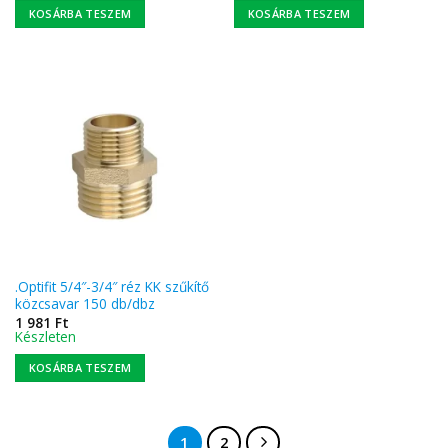
KOSÁRBA TESZEM
KOSÁRBA TESZEM
.Optifit 5/4″-3/4″ réz KK szűkítő
közcsavar 150 db/dbz
1 981
Ft
Készleten
KOSÁRBA TESZEM
1
2