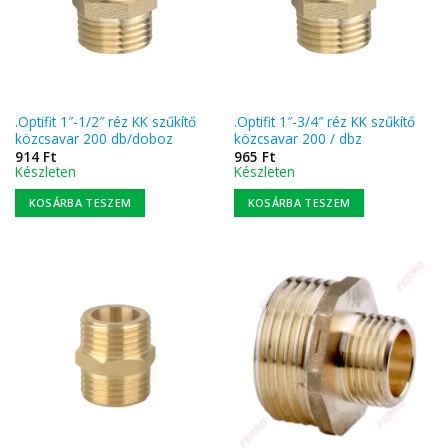
.Optifit 1″-1/2″ réz KK szűkítő
.Optifit 1″-3/4″ réz KK szűkítő
közcsavar 200 db/doboz
közcsavar 200 / dbz
914
Ft
965
Ft
Készleten
Készleten
KOSÁRBA TESZEM
KOSÁRBA TESZEM