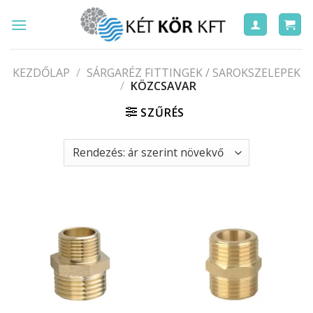
Skip
to
content
KEZDŐLAP
/
SÁRGARÉZ FITTINGEK / SAROKSZELEPEK
/
KÖZCSAVAR
SZŰRÉS