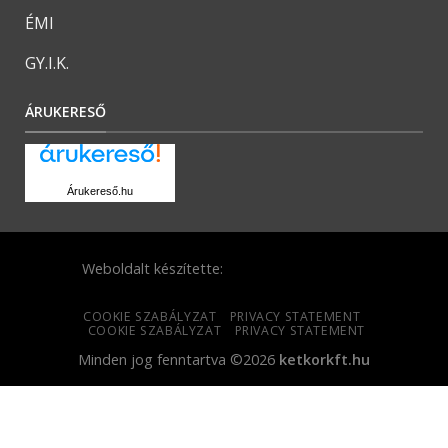
ÉMI
GY.I.K.
ÁRUKERESŐ
Árukereső.hu
Weboldalt készítette:
COOKIE SZABÁLYZAT
PRIVACY STATEMENT
COOKIE SZABÁLYZAT
PRIVACY STATEMENT
Minden jog fenntartva ©2026
ketkorkft.hu