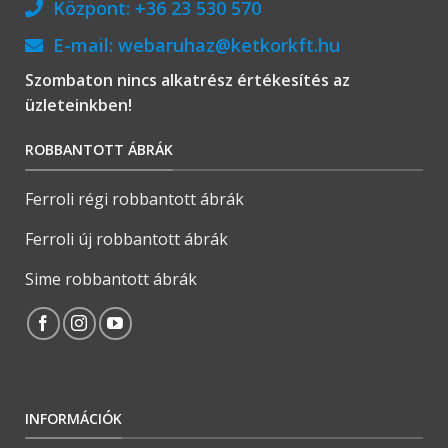
Központ:
+36 23 530 570
E-mail:
webaruhaz@ketkorkft.hu
Szombaton nincs alkatrész értékesítés az
üzleteinkben!
ROBBANTOTT ÁBRÁK
Ferroli régi robbantott ábrák
Ferroli új robbantott ábrák
Sime robbantott ábrák
INFORMÁCIÓK