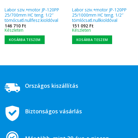
Labor sziv.+motor JP-120PP
Labor sziv.+motor JP-120PP
25/700mm HC teng. 1/2″
25/1000mm HC teng. 1/2″
tömőcsatl.nullfesz.kioldóval
tömlőcsatl.nullkioldóval
146 710
Ft
151 092
Ft
Készleten
Készleten
KOSÁRBA TESZEM
KOSÁRBA TESZEM
Országos kiszállítás
Biztonságos vásárlás