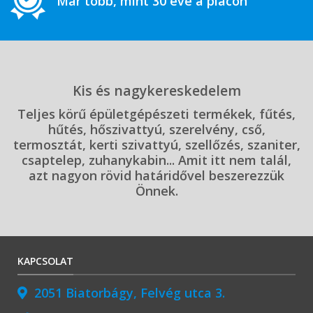
Már több, mint 30 éve a piacon
Kis és nagykereskedelem
Teljes körű épületgépészeti termékek, fűtés,
hűtés, hőszivattyú, szerelvény, cső,
termosztát, kerti szivattyú, szellőzés, szaniter,
csaptelep, zuhanykabin... Amit itt nem talál,
azt nagyon rövid határidővel beszerezzük
Önnek.
KAPCSOLAT
2051 Biatorbágy, Felvég utca 3.