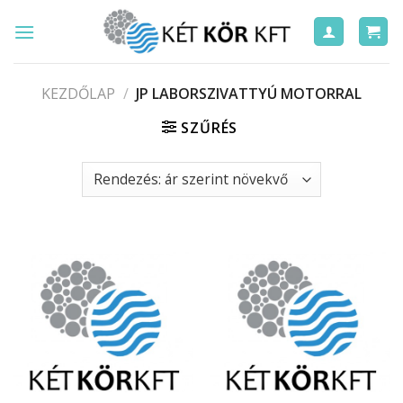
Skip
to
content
KEZDŐLAP
/
JP LABORSZIVATTYÚ MOTORRAL
SZŰRÉS