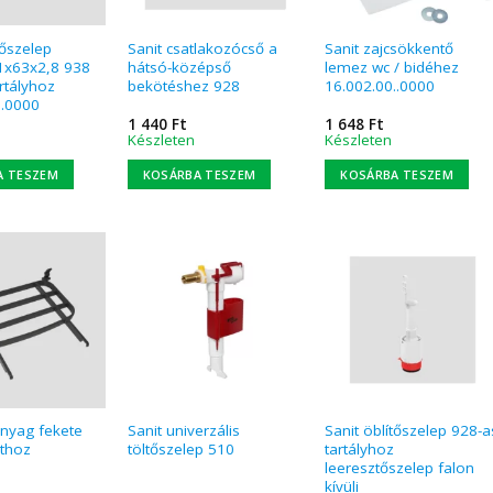
tőszelep
Sanit csatlakozócső a
Sanit zajcsökkentő
1x63x2,8 938
hátsó-középső
lemez wc / bidéhez
rtályhoz
bekötéshez 928
16.002.00..0000
..0000
1 440
Ft
1 648
Ft
Készleten
Készleten
A TESZEM
KOSÁRBA TESZEM
KOSÁRBA TESZEM
nyag fekete
Sanit univerzális
Sanit öblítőszelep 928-a
úthoz
töltőszelep 510
tartályhoz
leeresztőszelep falon
kívüli