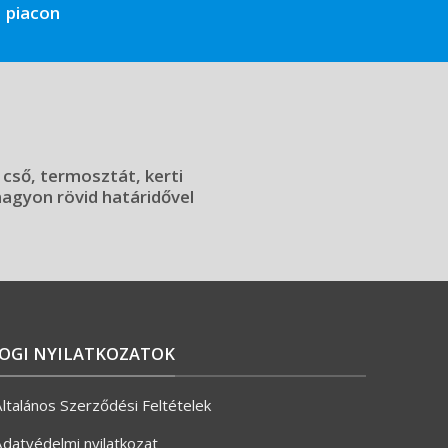
piacon
 cső, termosztát, kerti
 nagyon rövid határidővel
JOGI NYILATKOZATOK
ltalános Szerződési Feltételek
datvédelmi nyilatkozat