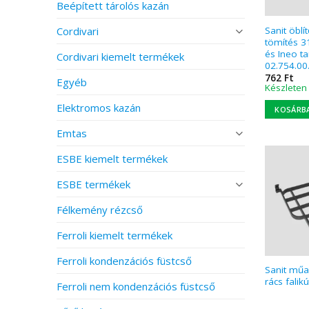
Beépített tárolós kazán
Cordivari
Sanit öblí
tömítés 3
és Ineo ta
Cordivari kiemelt termékek
02.754.00
762
Ft
Egyéb
Készleten
Elektromos kazán
KOSÁRB
Emtas
ESBE kiemelt termékek
ESBE termékek
Félkemény rézcső
Ferroli kiemelt termékek
Ferroli kondenzációs füstcső
Sanit műa
rács falik
Ferroli nem kondenzációs füstcső