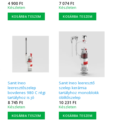
4 900
Ft
7 074
Ft
Készleten
Készleten
KOSÁRBA TESZEM
KOSÁRBA TESZEM
Sanit Ineo
Sanit Ineo leeresztő
leeresztőszelep
szelep kerámia
bovdenes 980 C régi
tartályhoz monoblokk
tartályhoz is jó
öblítőszelep
8 745
Ft
10 231
Ft
Készleten
Készleten
KOSÁRBA TESZEM
KOSÁRBA TESZEM