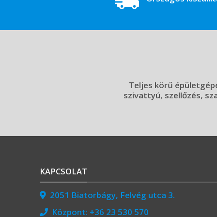
Teljes körű épületgépé
szivattyú, szellőzés, sz
KAPCSOLAT
2051 Biatorbágy, Felvég utca 3.
Központ:
+36 23 530 570