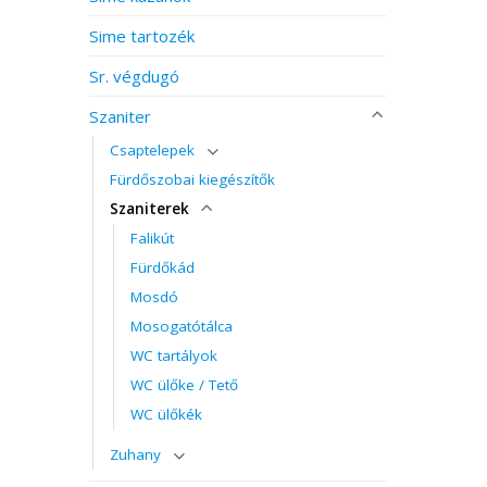
Sime tartozék
Sr. végdugó
Szaniter
Csaptelepek
Fürdőszobai kiegészítők
Szaniterek
Falikút
Fürdőkád
Mosdó
Mosogatótálca
WC tartályok
WC ülőke / Tető
WC ülőkék
Zuhany