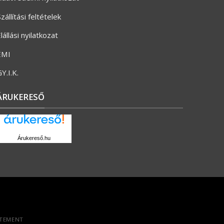
zállítási feltételek
lállási nyilatkozat
ÉMI
Y.I.K.
ÁRUKERESŐ
Árukereső.hu
ATEMENT