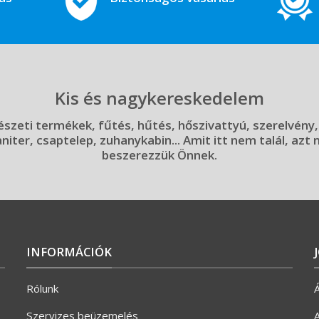
Kis és nagykereskedelem
szeti termékek, fűtés, hűtés, hőszivattyú, szerelvény,
aniter, csaptelep, zuhanykabin... Amit itt nem talál, azt
beszerezzük Önnek.
INFORMÁCIÓK
Rólunk
Á
Szervizes beüzemelés
A