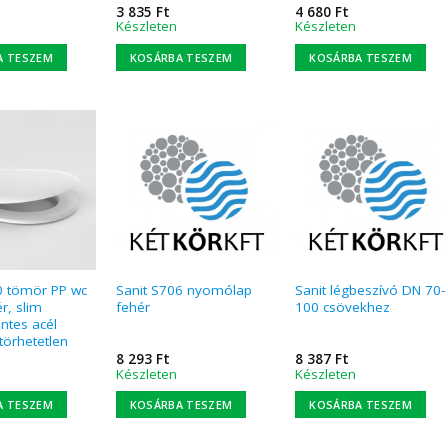
3 835
Ft
4 680
Ft
Készleten
Készleten
A TESZEM
KOSÁRBA TESZEM
KOSÁRBA TESZEM
0 tömör PP wc
Sanit S706 nyomólap
Sanit légbeszívó DN 70-
r, slim
fehér
100 csövekhez
ntes acél
törhetetlen
8 293
Ft
8 387
Ft
Készleten
Készleten
A TESZEM
KOSÁRBA TESZEM
KOSÁRBA TESZEM