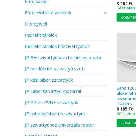
Fűtő kazán
3 264
Ft
Készleten
Fűtő-Hűtő készülékek
KOSÁRB
Honeywell
Indirekt tárolók
Indirekt tárolók hőszivattyúhoz
JP BH szivattyúhoz rbb.biztos motor
JP hordóüritő szivattyú szett
JP kézi labor szivattyúk
Sanit 120
JP Laborszivattyú motorral
ülőke fehé
rozsdame
JP PP és PVDF szivattyúk
zsanérral 
8 185
Ft
JP robbanásbiztos szivattyuk
Készleten
KOSÁRB
JP szivattyúhoz univerzális motor
Kemény rézcső