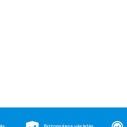
tás
Biztonságos vásárlás