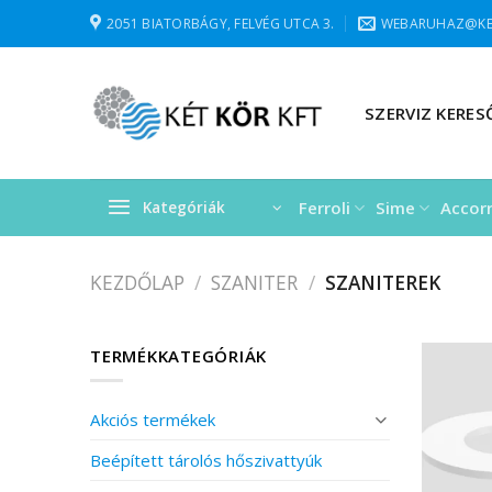
Skip
2051 BIATORBÁGY, FELVÉG UTCA 3.
WEBARUHAZ@KE
to
content
SZERVIZ KERES
Ferroli
Sime
Accor
Kategóriák
KEZDŐLAP
/
SZANITER
/
SZANITEREK
TERMÉKKATEGÓRIÁK
Akciós termékek
Beépített tárolós hőszivattyúk