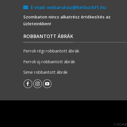
E-mail:
webaruhaz@ketkorkft.hu
Szombaton nincs alkatrész értékesítés az
üzleteinkben!
ROBBANTOTT ÁBRÁK
Ferroli régi robbantott ábrák
Ferroli új robbantott ábrák
Sime robbantott ábrák
COOKIE