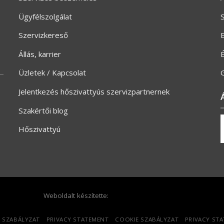
Ügyfélszolgálat
S
Szervizkereső
E
Állás, karrier
Üzletek / Kapcsolat
G
Jelentkezés hőszivattyús szervizpartnernek
Szakértői blog
Hőszivattyú
Weboldalt készítette:
 SZABÁLYZAT
PRIVACY STATEMENT
COOKIE SZABÁLYZAT
PRIVACY ST