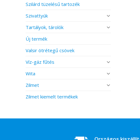
Szilárd tüzelésű tartozék
Szivattyúk
Tartályok, tárolók
Új termék
Valsir ötrétegű csövek
Víz-gáz fűtés
Wita
Zilmet
Zilmet kiemelt termékek
Országos kiszállí