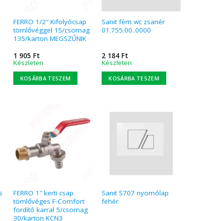
FERRO 1/2″ Kifolyócsap
Sanit fém wc zsanér
tömlővéggel 15/csomag
01.755.00..0000
135/karton MEGSZŰNIK
1 905
Ft
2 184
Ft
Készleten
Készleten
KOSÁRBA TESZEM
KOSÁRBA TESZEM
s
FERRO 1″ kerti csap
Sanit S707 nyomólap
tömlővéges F-Comfort
fehér
fordító karral 5/csomag
30/karton KCN3