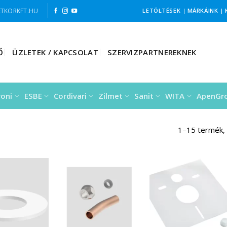
TKORKFT.HU
LETÖLTÉSEK
|
MÁRKÁINK
|
Ő
ÜZLETEK / KAPCSOLAT
SZERVIZPARTNEREKNEK
roni
ESBE
Cordivari
Zilmet
Sanit
WITA
ApenGr
1–15 termék,