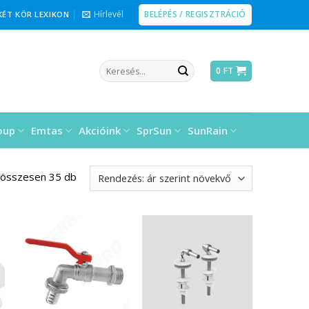
BELÉPÉS / REGISZTRÁCIÓ
Hírlevél
KÉT KÖR LEXIKON
Keresés
0
FT
a
következőre:
oup
Emtas
Akcióink
SprSun
SunRain
 összesen 35 db