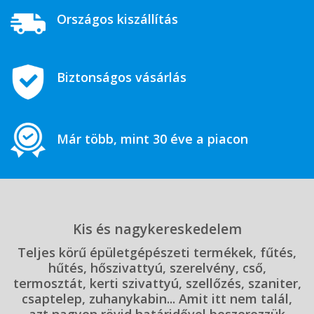
Országos kiszállítás
Biztonságos vásárlás
Már több, mint 30 éve a piacon
Kis és nagykereskedelem
Teljes körű épületgépészeti termékek, fűtés,
hűtés, hőszivattyú, szerelvény, cső,
termosztát, kerti szivattyú, szellőzés, szaniter,
csaptelep, zuhanykabin... Amit itt nem talál,
azt nagyon rövid határidővel beszerezzük