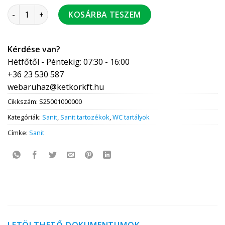
Sanit univerzális töltőszelep 510 mennyiség
KOSÁRBA TESZEM
Kérdése van?
Hétfőtől - Péntekig: 07:30 - 16:00
+36 23 530 587
webaruhaz@ketkorkft.hu
Cikkszám:
S25001000000
Kategóriák:
Sanit
,
Sanit tartozékok
,
WC tartályok
Címke:
Sanit