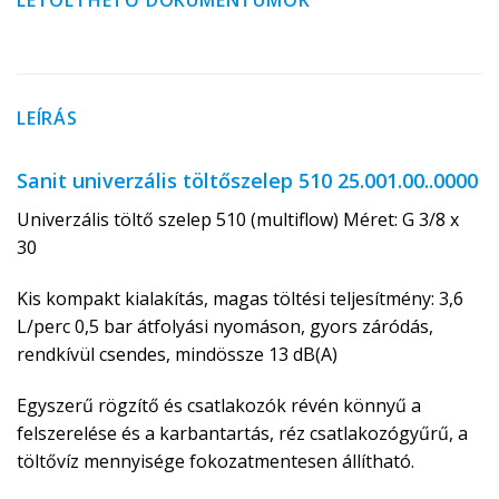
LETÖLTHETŐ DOKUMENTUMOK
LEÍRÁS
Sanit univerzális töltőszelep 510 25.001.00..0000
Univerzális töltő szelep 510 (multiflow) Méret: G 3/8 x
30
Kis kompakt kialakítás, magas töltési teljesítmény: 3,6
L/perc 0,5 bar átfolyási nyomáson, gyors záródás,
rendkívül csendes, mindössze 13 dB(A)
Egyszerű rögzítő és csatlakozók révén könnyű a
felszerelése és a karbantartás, réz csatlakozógyűrű, a
töltővíz mennyisége fokozatmentesen állítható.