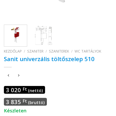
KEZDŐLAP
/
SZANITER
/
SZANITEREK
/
WC TARTÁLYOK
Sanit univerzális töltőszelep 510
3 020
Ft
(nettó)
3 835
Ft
(bruttó)
Készleten