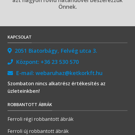
Önnek.
KAPCSOLAT
2051 Biatorbágy, Felvég utca 3.
Központ:
+36 23 530 570
E-mail:
webaruhaz@ketkorkft.hu
Szombaton nincs alkatrész értékesítés az
üzleteinkben!
ROBBANTOTT ÁBRÁK
Ferroli régi robbantott ábrák
Ferroli új robbantott ábrák