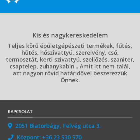
Kis és nagykereskedelem
Teljes körű épületgépészeti termékek, fűtés,
hűtés, hőszivattyú, szerelvény, cső,
termosztát, kerti szivattyú, szellőzés, szaniter,
csaptelep, zuhanykabin... Amit itt nem talál,
azt nagyon rövid határidővel beszerezzük
Önnek.
KAPCSOLAT
2051 Biatorbágy, Felvég utca 3.
Központ:
+36 23 530 570