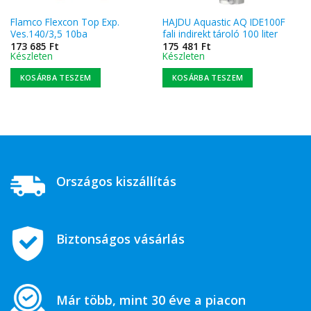
Flamco Flexcon Top Exp.
HAJDU Aquastic AQ IDE100F
Ves.140/3,5 10ba
fali indirekt tároló 100 liter
173 685
Ft
175 481
Ft
Készleten
Készleten
KOSÁRBA TESZEM
KOSÁRBA TESZEM
Országos kiszállítás
Biztonságos vásárlás
Már több, mint 30 éve a piacon