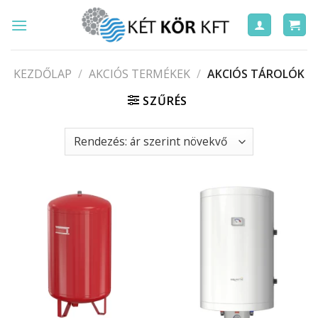
Skip
to
content
KEZDŐLAP
/
AKCIÓS TERMÉKEK
/
AKCIÓS TÁROLÓK
SZŰRÉS