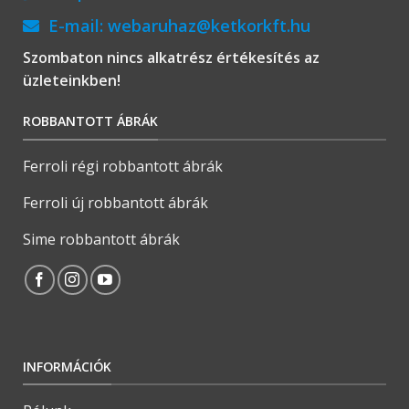
E-mail:
webaruhaz@ketkorkft.hu
Szombaton nincs alkatrész értékesítés az
üzleteinkben!
ROBBANTOTT ÁBRÁK
Ferroli régi robbantott ábrák
Ferroli új robbantott ábrák
Sime robbantott ábrák
INFORMÁCIÓK