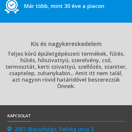
Már több, mint 30 éve a piacon
Kis és nagykereskedelem
Teljes körű épületgépészeti termékek, fűtés,
hűtés, hőszivattyú, szerelvény, cső,
termosztát, kerti szivattyú, szellőzés, szaniter,
csaptelep, zuhanykabin... Amit itt nem talál,
azt nagyon rövid határidővel beszerezzük
Önnek.
KAPCSOLAT
2051 Biatorbágy, Felvég utca 3.