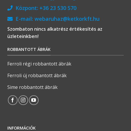
Központ:
+36 23 530 570
E-mail:
webaruhaz@ketkorkft.hu
Szombaton nincs alkatrész értékesítés az
üzleteinkben!
ROBBANTOTT ÁBRÁK
Ferroli régi robbantott ábrák
Ferroli új robbantott ábrák
Sime robbantott ábrák
INFORMÁCIÓK