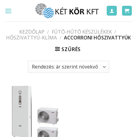
Skip
to
content
KEZDŐLAP
/
FŰTŐ-HŰTŐ KÉSZÜLÉKEK
/
HŐSZIVATTYÚ-KLÍMA
/
ACCORRONI HŐSZIVATTYÚK
SZŰRÉS