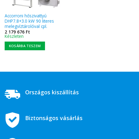
Accorroni hőszivattyú
DHP7.8+3.0 kW 90 literes
melegvíztárolóval cpl.
2 179 676
Ft
Készleten
KOSÁRBA TESZEM
Országos kiszállítás
Biztonságos vásárlás