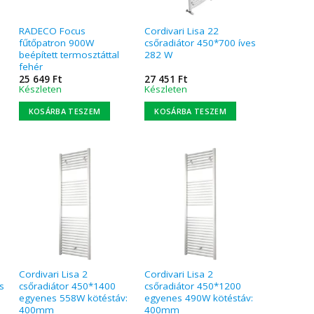
RADECO Focus
Cordivari Lisa 22
fűtőpatron 900W
csőradiátor 450*700 íves
beépített termosztáttal
282 W
fehér
25 649
Ft
27 451
Ft
Készleten
Készleten
KOSÁRBA TESZEM
KOSÁRBA TESZEM
Cordivari Lisa 2
Cordivari Lisa 2
s
csőradiátor 450*1400
csőradiátor 450*1200
egyenes 558W kötéstáv:
egyenes 490W kötéstáv:
400mm
400mm