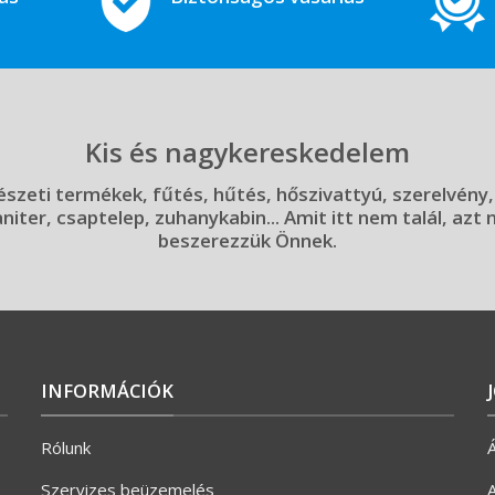
Kis és nagykereskedelem
szeti termékek, fűtés, hűtés, hőszivattyú, szerelvény,
aniter, csaptelep, zuhanykabin... Amit itt nem talál, azt
beszerezzük Önnek.
INFORMÁCIÓK
Rólunk
Á
Szervizes beüzemelés
A