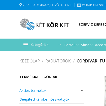
Skip
2051 BIATORBÁGY, FELVÉG UTCA 3.
WEBARUHAZ@KE
to
content
SZERVIZ KERES
Ferroli
Sime
Accor
Kategóriák
KEZDŐLAP
/
RADIÁTOROK
/
CORDIVARI F
TERMÉKKATEGÓRIÁK
Akciós termékek
Beépített tárolós hőszivattyúk