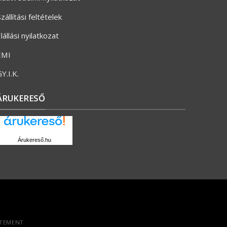
zállítási feltételek
lállási nyilatkozat
ÉMI
Y.I.K.
ÁRUKERESŐ
Árukereső.hu
ATEMENT