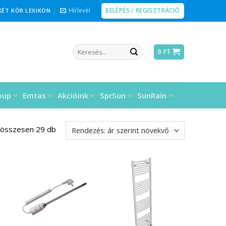
BELÉPÉS / REGISZTRÁCIÓ
Hírlevél
KÉT KÖR LEXIKON
Keresés
0
FT
a
következőre:
oup
Emtas
Akcióink
SprSun
SunRain
 összesen 29 db