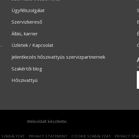
Ügyfélszolgálat
S
Szervizkereső
E
Állás, karrier
Üzletek / Kapcsolat
G
Jelentkezés hőszivattyús szervizpartnernek
Szakértői blog
Hőszivattyú
Weboldalt készítette:
 SZABÁLYZAT
PRIVACY STATEMENT
COOKIE SZABÁLYZAT
PRIVACY ST