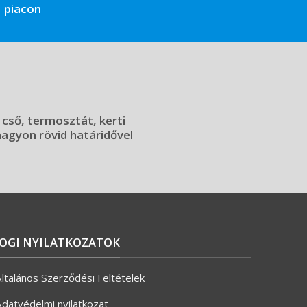
piacon
 cső, termosztát, kerti
 nagyon rövid határidővel
JOGI NYILATKOZATOK
ltalános Szerződési Feltételek
datvédelmi nyilatkozat