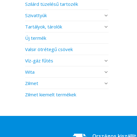
Szilárd tüzelésű tartozék
Szivattyúk
Tartályok, tárolók
Új termék
Valsir ötrétegű csövek
Víz-gáz fűtés
Wita
Zilmet
Zilmet kiemelt termékek
Országos kiszállí