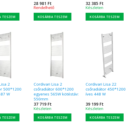
28 981
Ft
32 385
Ft
Rendelhető
Készleten
A TESZEM
KOSÁRBA TESZEM
KOSÁRBA TESZEM
Lisa 2
Cordivari Lisa 2
Cordivari Lisa 22
or 500*1200
csőradiátor 600*1200
csőradiátor 450*1200
487 W
egyenes 565W kötéstáv:
íves 448 W
550mm
37 719
Ft
39 199
Ft
Készleten
Készleten
A TESZEM
KOSÁRBA TESZEM
KOSÁRBA TESZEM