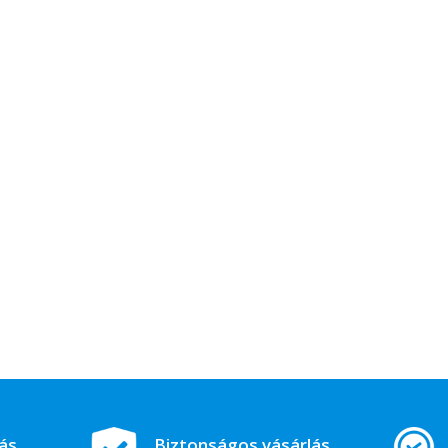
tás
Biztonságos vásárlás