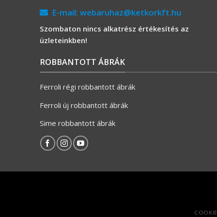
E-mail:
webaruhaz@ketkorkft.hu
Szombaton nincs alkatrész értékesítés az
üzleteinkben!
ROBBANTOTT ÁBRÁK
Ferroli régi robbantott ábrák
Ferroli új robbantott ábrák
Sime robbantott ábrák
COOKIE