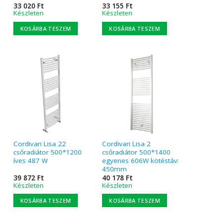
33 020
Ft
33 155
Ft
Készleten
Készleten
KOSÁRBA TESZEM
KOSÁRBA TESZEM
Cordivari Lisa 22
Cordivari Lisa 2
csőradiátor 500*1200
csőradiátor 500*1400
íves 487 W
egyenes 606W kötéstáv:
450mm
39 872
Ft
40 178
Ft
Készleten
Készleten
KOSÁRBA TESZEM
KOSÁRBA TESZEM