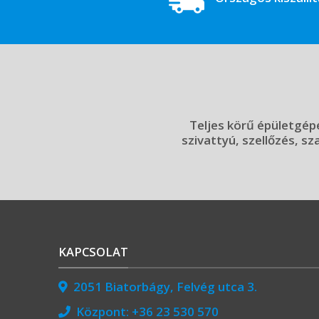
Teljes körű épületgépé
szivattyú, szellőzés, sz
KAPCSOLAT
2051 Biatorbágy, Felvég utca 3.
Központ:
+36 23 530 570