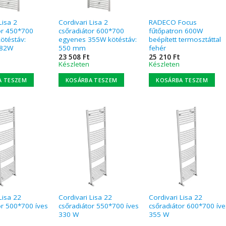
Lisa 2
Cordivari Lisa 2
RADECO Focus
or 450*700
csőradiátor 600*700
fűtőpatron 600W
ötéstáv:
egyenes 355W kötéstáv:
beépített termosztáttal
82W
550 mm
fehér
23 508
Ft
25 210
Ft
Készleten
Készleten
A TESZEM
KOSÁRBA TESZEM
KOSÁRBA TESZEM
Lisa 22
Cordivari Lisa 22
Cordivari Lisa 22
or 500*700 íves
csőradiátor 550*700 íves
csőradiátor 600*700 íve
330 W
355 W