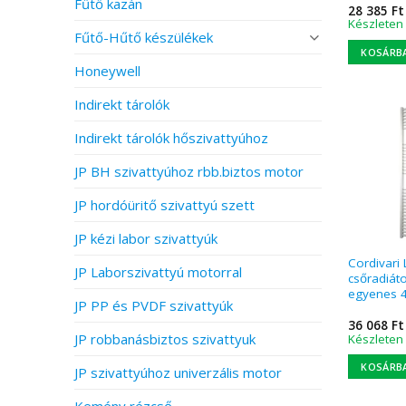
Fűtő kazán
28 385
Ft
Készleten
Fűtő-Hűtő készülékek
KOSÁRB
Honeywell
Indirekt tárolók
Indirekt tárolók hőszivattyúhoz
JP BH szivattyúhoz rbb.biztos motor
JP hordóüritő szivattyú szett
JP kézi labor szivattyúk
Cordivari 
JP Laborszivattyú motorral
csőradiát
egyenes 
JP PP és PVDF szivattyúk
36 068
Ft
JP robbanásbiztos szivattyuk
Készleten
KOSÁRB
JP szivattyúhoz univerzális motor
Kemény rézcső