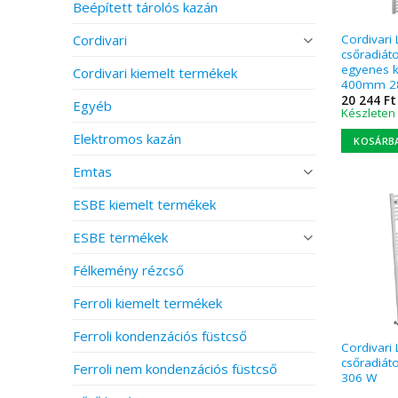
Beépített tárolós kazán
Cordivari
Cordivari 
csőradiát
egyenes k
Cordivari kiemelt termékek
400mm 2
20 244
Ft
Egyéb
Készleten
Elektromos kazán
KOSÁRB
Emtas
ESBE kiemelt termékek
ESBE termékek
Félkemény rézcső
Ferroli kiemelt termékek
Ferroli kondenzációs füstcső
Cordivari 
csőradiát
Ferroli nem kondenzációs füstcső
306 W