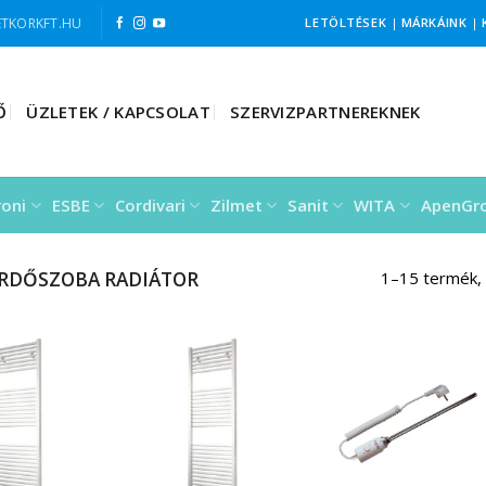
TKORKFT.HU
LETÖLTÉSEK
|
MÁRKÁINK
|
Ő
ÜZLETEK / KAPCSOLAT
SZERVIZPARTNEREKNEK
roni
ESBE
Cordivari
Zilmet
Sanit
WITA
ApenGr
ÜRDŐSZOBA RADIÁTOR
1–15 termék,