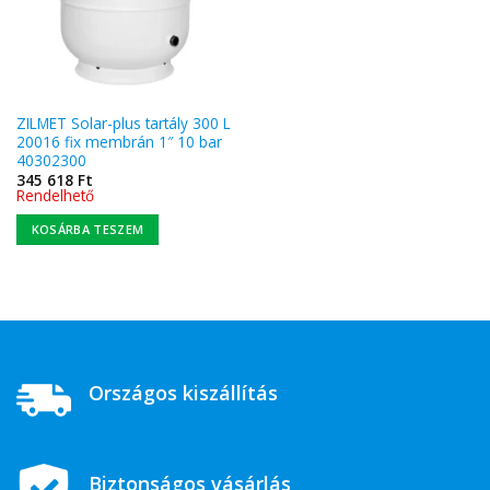
ZILMET Solar-plus tartály 300 L
20016 fix membrán 1″ 10 bar
40302300
345 618
Ft
Rendelhető
KOSÁRBA TESZEM
Országos kiszállítás
Biztonságos vásárlás