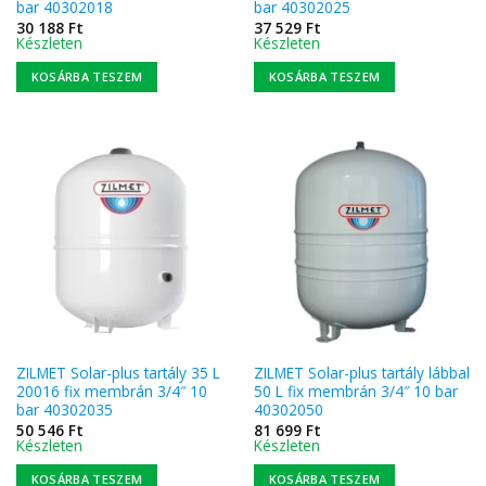
bar 40302018
bar 40302025
30 188
Ft
37 529
Ft
Készleten
Készleten
KOSÁRBA TESZEM
KOSÁRBA TESZEM
ZILMET Solar-plus tartály 35 L
ZILMET Solar-plus tartály lábbal
20016 fix membrán 3/4″ 10
50 L fix membrán 3/4″ 10 bar
bar 40302035
40302050
50 546
Ft
81 699
Ft
Készleten
Készleten
KOSÁRBA TESZEM
KOSÁRBA TESZEM