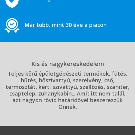
Már több, mint 30 éve a piacon
Kis és nagykereskedelem
Teljes körű épületgépészeti termékek, fűtés,
hűtés, hőszivattyú, szerelvény, cső,
termosztát, kerti szivattyú, szellőzés, szaniter,
csaptelep, zuhanykabin... Amit itt nem talál,
azt nagyon rövid határidővel beszerezzük
Önnek.