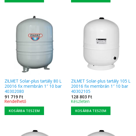
ZILMET Solar-plus tartály 80 L
ZILMET Solar-plus tartály 105 L
20016 fix membrán 1″ 10 bar
20016 fix membrán 1″ 10 bar
40302080
40302105
91 719
Ft
128 803
Ft
Rendelhető
Készleten
KOSÁRBA TESZEM
KOSÁRBA TESZEM