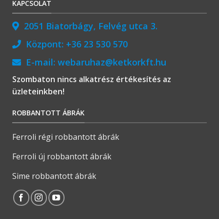
KAPCSOLAT
2051 Biatorbágy, Felvég utca 3.
Központ:
+36 23 530 570
E-mail:
webaruhaz@ketkorkft.hu
Szombaton nincs alkatrész értékesítés az
üzleteinkben!
ROBBANTOTT ÁBRÁK
Ferroli régi robbantott ábrák
Ferroli új robbantott ábrák
Sime robbantott ábrák