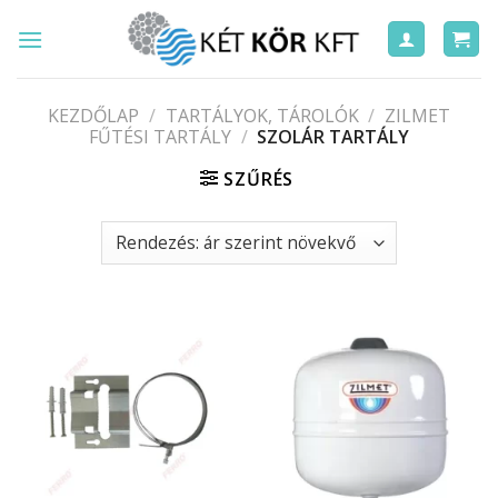
Skip
to
content
KEZDŐLAP
/
TARTÁLYOK, TÁROLÓK
/
ZILMET
FŰTÉSI TARTÁLY
/
SZOLÁR TARTÁLY
SZŰRÉS