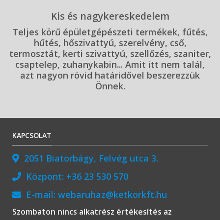
Kis és nagykereskedelem
Teljes körű épületgépészeti termékek, fűtés,
hűtés, hőszivattyú, szerelvény, cső,
termosztát, kerti szivattyú, szellőzés, szaniter,
csaptelep, zuhanykabin... Amit itt nem talál,
azt nagyon rövid határidővel beszerezzük
Önnek.
KAPCSOLAT
2051 Biatorbágy, Felvég utca 3.
Központ:
+36 23 530 570
E-mail:
webaruhaz@ketkorkft.hu
Szombaton nincs alkatrész értékesítés az