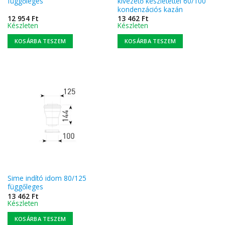
függőleges
kivezető készletettel 60/100
kondenzációs kazán
12 954
Ft
13 462
Ft
Készleten
Készleten
KOSÁRBA TESZEM
KOSÁRBA TESZEM
Sime indító idom 80/125
függőleges
13 462
Ft
Készleten
KOSÁRBA TESZEM