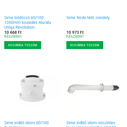
Sime toldócső 60/100
Sime ferde tető zsindely
1000mm koaxiális Alu/alu
Uniqa Revolution
10 668
Ft
10 973
Ft
Készleten
Készleten
KOSÁRBA TESZEM
KOSÁRBA TESZEM
Sime indító idom 60/100
Sime indító idom vízszintes