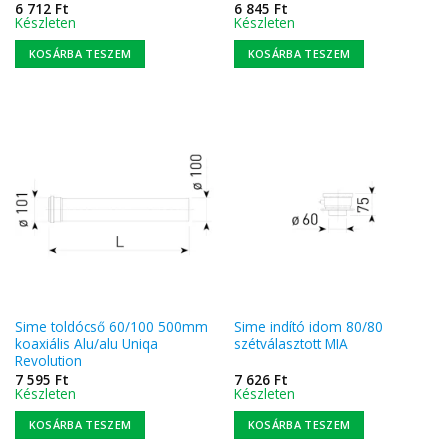
6 712
Ft
6 845
Ft
Készleten
Készleten
KOSÁRBA TESZEM
KOSÁRBA TESZEM
Sime toldócső 60/100 500mm
Sime indító idom 80/80
koaxiális Alu/alu Uniqa
szétválasztott MIA
Revolution
7 595
Ft
7 626
Ft
Készleten
Készleten
KOSÁRBA TESZEM
KOSÁRBA TESZEM