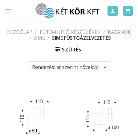
Skip
to
content
KEZDŐLAP
/
FŰTŐ-HŰTŐ KÉSZÜLÉKEK
/
KAZÁNOK
/
SIME
/
SIME FÜSTGÁZELVEZETÉS
SZŰRÉS