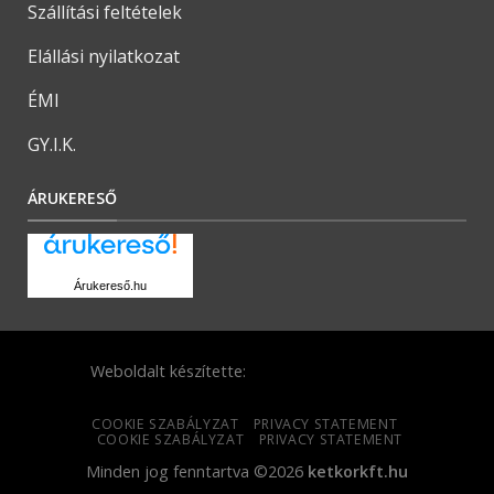
Szállítási feltételek
Elállási nyilatkozat
ÉMI
GY.I.K.
ÁRUKERESŐ
Árukereső.hu
Weboldalt készítette:
COOKIE SZABÁLYZAT
PRIVACY STATEMENT
COOKIE SZABÁLYZAT
PRIVACY STATEMENT
Minden jog fenntartva ©2026
ketkorkft.hu