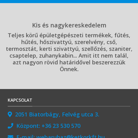
Kis és nagykereskedelem
Teljes körű épületgépészeti termékek, fűtés,
hűtés, hőszivattyú, szerelvény, cső,
termosztát, kerti szivattyú, szellőzés, szaniter,
csaptelep, zuhanykabin... Amit itt nem talál,
azt nagyon rövid határidővel beszerezzük
Önnek.
KAPCSOLAT
2051 Biatorbágy, Felvég utca 3.
Központ:
+36 23 530 570
E-mail:
webaruhaz@ketkorkft.hu