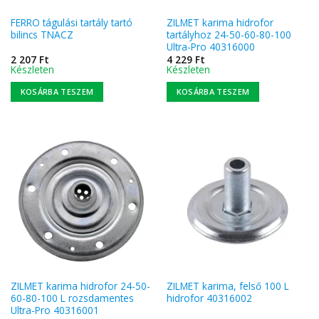
FERRO tágulási tartály tartó
ZILMET karima hidrofor
bilincs TNACZ
tartályhoz 24-50-60-80-100
Ultra-Pro 40316000
2 207
Ft
4 229
Ft
Készleten
Készleten
KOSÁRBA TESZEM
KOSÁRBA TESZEM
ZILMET karima hidrofor 24-50-
ZILMET karima, felső 100 L
60-80-100 L rozsdamentes
hidrofor 40316002
Ultra-Pro 40316001