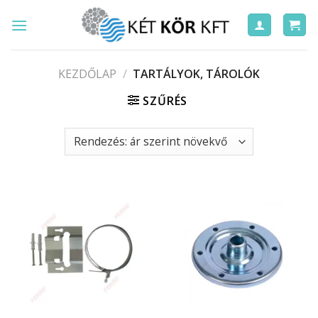
Skip
to
content
KEZDŐLAP
/
TARTÁLYOK, TÁROLÓK
SZŰRÉS