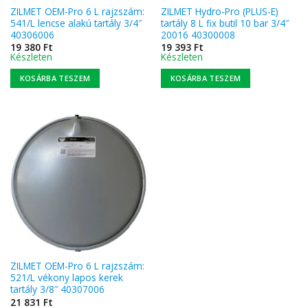
ZILMET OEM-Pro 6 L rajzszám:
ZILMET Hydro-Pro (PLUS-E)
541/L lencse alakú tartály 3/4″
tartály 8 L fix butil 10 bar 3/4″
40306006
20016 40300008
19 380
Ft
19 393
Ft
Készleten
Készleten
KOSÁRBA TESZEM
KOSÁRBA TESZEM
ZILMET OEM-Pro 6 L rajzszám:
521/L vékony lapos kerek
tartály 3/8″ 40307006
21 831
Ft