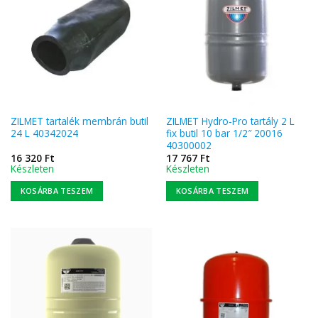
ZILMET tartalék membrán butil
ZILMET Hydro-Pro tartály 2 L
24 L 40342024
fix butil 10 bar 1/2″ 20016
40300002
16 320
Ft
17 767
Ft
Készleten
Készleten
KOSÁRBA TESZEM
KOSÁRBA TESZEM