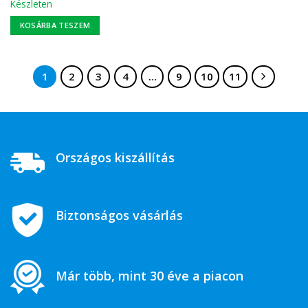
Készleten
KOSÁRBA TESZEM
1
2
3
4
…
9
10
11
Országos kiszállítás
Biztonságos vásárlás
Már több, mint 30 éve a piacon