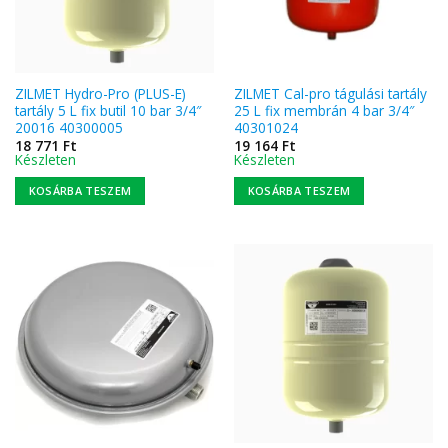
ZILMET Hydro-Pro (PLUS-E)
ZILMET Cal-pro tágulási tartály
tartály 5 L fix butil 10 bar 3/4″
25 L fix membrán 4 bar 3/4″
20016 40300005
40301024
18 771
Ft
19 164
Ft
Készleten
Készleten
KOSÁRBA TESZEM
KOSÁRBA TESZEM