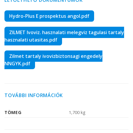
LETÖLTHETŐ DOKUMENTUMOK
Hydro-Plus E prospektus angol.pdf
ZILMET Ivoviz, hasznalati melegviz tagulasi tartaly
hasznalati utasitas.pdf
Zilmet tartaly ivovizbiztonsagi engedely
NNGYK.pdf
TOVÁBBI INFORMÁCIÓK
TÖMEG
1,700 kg