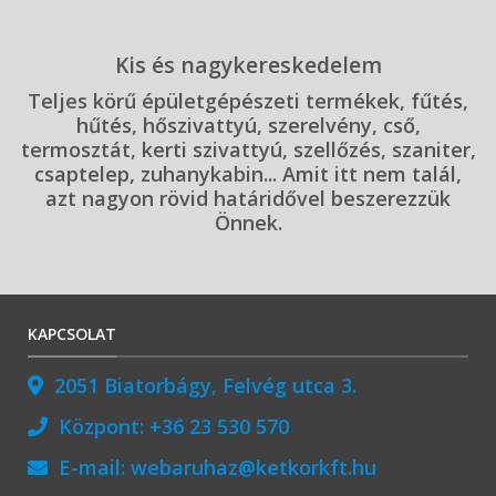
Kis és nagykereskedelem
Teljes körű épületgépészeti termékek, fűtés,
hűtés, hőszivattyú, szerelvény, cső,
termosztát, kerti szivattyú, szellőzés, szaniter,
csaptelep, zuhanykabin... Amit itt nem talál,
azt nagyon rövid határidővel beszerezzük
Önnek.
KAPCSOLAT
2051 Biatorbágy, Felvég utca 3.
Központ:
+36 23 530 570
E-mail:
webaruhaz@ketkorkft.hu