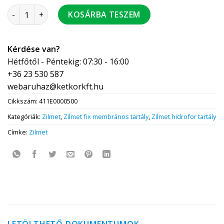
ZILMET Hydro-Pro (PLUS-E) tartály 5 L fix butil 10 bar 3/4" 
KOSÁRBA TESZEM
Kérdése van?
Hétfőtől - Péntekig: 07:30 - 16:00
+36 23 530 587
webaruhaz@ketkorkft.hu
Cikkszám:
411E0000500
Kategóriák:
Zilmet
,
Zilmet fix membrános tartály
,
Zilmet hidrofor tartály
Címke:
Zilmet