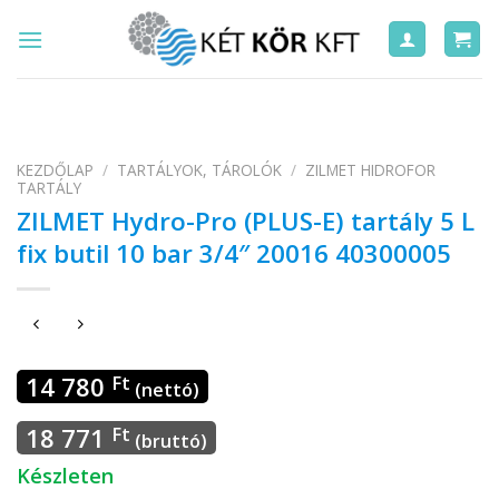
Skip
to
content
KEZDŐLAP
/
TARTÁLYOK, TÁROLÓK
/
ZILMET HIDROFOR
TARTÁLY
ZILMET Hydro-Pro (PLUS-E) tartály 5 L
fix butil 10 bar 3/4″ 20016 40300005
14 780
Ft
(nettó)
18 771
Ft
(bruttó)
Készleten