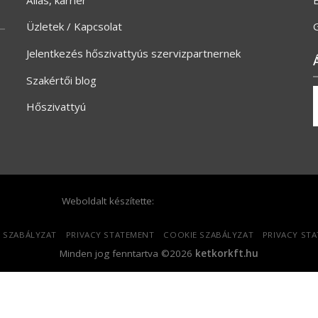
Üzletek / Kapcsolat
G
Jelentkezés hőszivattyús szervizpartnernek
Szakértői blog
Hőszivattyú
Weboldalt készítette:
 SZABÁLYZAT
PRIVACY STATEMENT
COOKIE SZABÁLYZAT
PRIVACY ST
Minden jog fenntartva ©2026
ketkorkft.hu