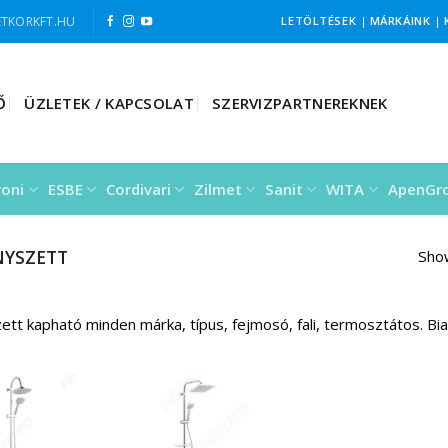
TKORKFT.HU
LETÖLTÉSEK
|
MÁRKÁINK
|
Ő
ÜZLETEK / KAPCSOLAT
SZERVIZPARTNEREKNEK
roni
ESBE
Cordivari
Zilmet
Sanit
WITA
ApenGr
YSZETT
Show
ett kapható minden márka, típus, fejmosó, fali, termosztátos. B