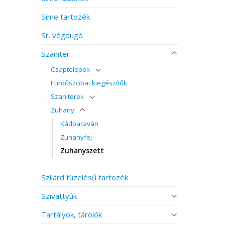
Sime tartozék
Sr. végdugó
Szaniter
Csaptelepek
Fürdőszobai kiegészítők
Szaniterek
Zuhany
Kádparaván
Zuhanyfej
Zuhanyszett
Szilárd tüzelésű tartozék
Szivattyúk
Tartályok, tárolók