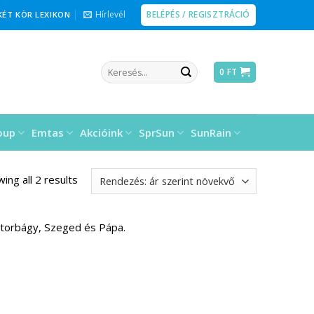
BELÉPÉS / REGISZTRÁCIÓ
Hírlevél
KÉT KÖR LEXIKON
Keresés
0
FT
a
következőre:
oup
Emtas
Akcióink
SprSun
SunRain
ing all 2 results
iatorbágy, Szeged és Pápa.