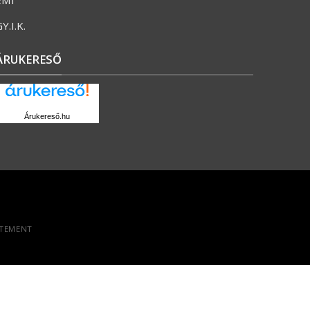
Y.I.K.
ÁRUKERESŐ
Árukereső.hu
ATEMENT