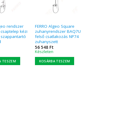
geo rendszer
FERRO Algeo Square
 csaptelep kézi
zuhanyrendszer BAQ7U
 szappantartó
felső csatlakozás NP74
d
zuhanyszett
56 548
Ft
Készleten
A TESZEM
KOSÁRBA TESZEM