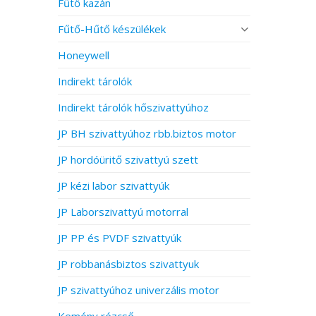
Fűtő kazán
Fűtő-Hűtő készülékek
Honeywell
Indirekt tárolók
Indirekt tárolók hőszivattyúhoz
JP BH szivattyúhoz rbb.biztos motor
JP hordóüritő szivattyú szett
JP kézi labor szivattyúk
JP Laborszivattyú motorral
JP PP és PVDF szivattyúk
JP robbanásbiztos szivattyuk
JP szivattyúhoz univerzális motor
Kemény rézcső