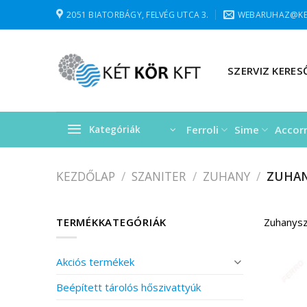
Skip
2051 BIATORBÁGY, FELVÉG UTCA 3.
WEBARUHAZ@KE
to
content
SZERVIZ KERES
Ferroli
Sime
Accor
Kategóriák
KEZDŐLAP
/
SZANITER
/
ZUHANY
/
ZUHAN
TERMÉKKATEGÓRIÁK
Zuhanysz
Akciós termékek
Beépített tárolós hőszivattyúk