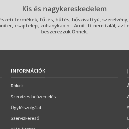
Kis és nagykereskedelem
szeti termékek, fűtés, hűtés, hőszivattyú, szerelvény,
aniter, csaptelep, zuhanykabin... Amit itt nem talál, azt
beszerezzük Önnek.
INFORMÁCIÓK
Rólunk
Á
Szervizes beüzemelés
A
Ügyfélszolgálat
S
Szervizkereső
E
Állás, karrier