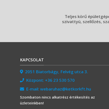
Teljes körű épületgépé
szivattyú, szellőzés, sz
KAPCSOLAT
2051 Biatorbágy, Felvég utca 3.
Központ:
+36 23 530 570
E-mail:
webaruhaz@ketkorkft.hu
Szombaton nincs alkatrész értékesítés az
üzleteinkben!