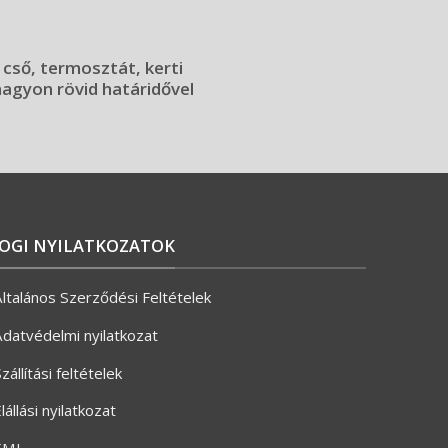
 cső, termosztát, kerti
 nagyon rövid határidővel
JOGI NYILATKOZATOK
ltalános Szerződési Feltételek
datvédelmi nyilatkozat
zállítási feltételek
lállási nyilatkozat
ÉMI