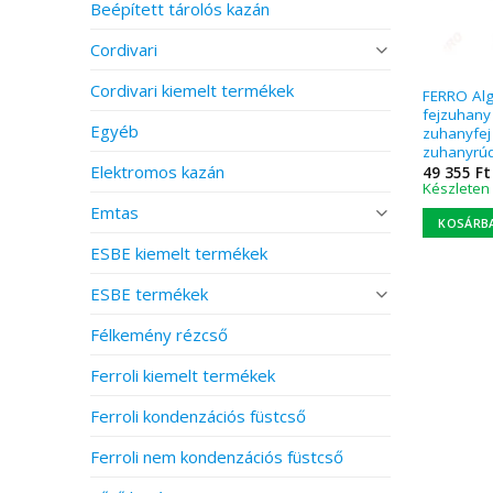
Beépített tárolós kazán
Cordivari
Cordivari kiemelt termékek
FERRO Al
fejzuhany
Egyéb
zuhanyfej
zuhanyrú
Elektromos kazán
49 355
Ft
Készleten
Emtas
KOSÁRB
ESBE kiemelt termékek
ESBE termékek
Félkemény rézcső
Ferroli kiemelt termékek
Ferroli kondenzációs füstcső
Ferroli nem kondenzációs füstcső