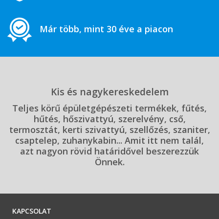
Már több, mint 30 éve a piacon
Kis és nagykereskedelem
Teljes körű épületgépészeti termékek, fűtés,
hűtés, hőszivattyú, szerelvény, cső,
termosztát, kerti szivattyú, szellőzés, szaniter,
csaptelep, zuhanykabin... Amit itt nem talál,
azt nagyon rövid határidővel beszerezzük
Önnek.
KAPCSOLAT