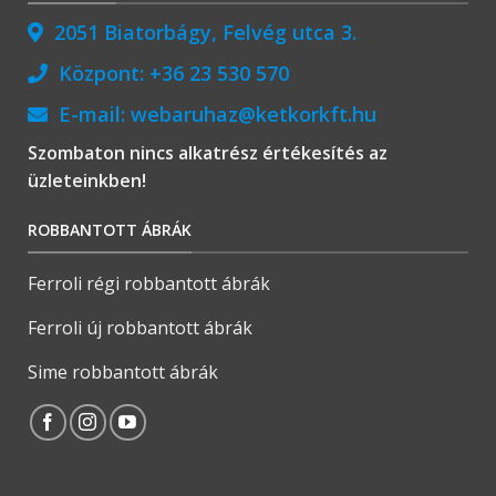
2051 Biatorbágy, Felvég utca 3.
Központ:
+36 23 530 570
E-mail:
webaruhaz@ketkorkft.hu
Szombaton nincs alkatrész értékesítés az
üzleteinkben!
ROBBANTOTT ÁBRÁK
Ferroli régi robbantott ábrák
Ferroli új robbantott ábrák
Sime robbantott ábrák