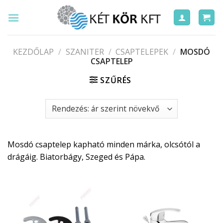
Skip
to
content
KEZDŐLAP
/
SZANITER
/
CSAPTELEPEK
/
MOSDÓ
CSAPTELEP
SZŰRÉS
Mosdó csaptelep kapható minden márka, olcsótól a
drágáig. Biatorbágy, Szeged és Pápa.