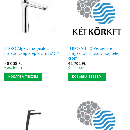
FERRO Algeo magasított
FERRO VITTO VerdeLine
mosdó csaptelep króm BAG2L
magasított mosdó csaptelep
króm
40 008
Ft
42 702
Ft
Készleten
Készleten
KOSÁRBA TESZEM
KOSÁRBA TESZEM