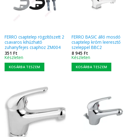
FERRO csaptelep rögzítőszett 2
FERRO BASIC álló mosdó
csavaros kihúzható
csaptelep króm leeresztő
zuhanyfejes csaphoz ZM004
szeleppel BBC2
351
Ft
8 945
Ft
Készleten
Készleten
KOSÁRBA TESZEM
KOSÁRBA TESZEM