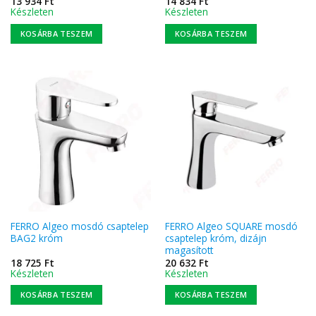
13 934
Ft
14 834
Ft
Készleten
Készleten
KOSÁRBA TESZEM
KOSÁRBA TESZEM
FERRO Algeo mosdó csaptelep
FERRO Algeo SQUARE mosdó
BAG2 króm
csaptelep króm, dizájn
magasított
18 725
Ft
20 632
Ft
Készleten
Készleten
KOSÁRBA TESZEM
KOSÁRBA TESZEM