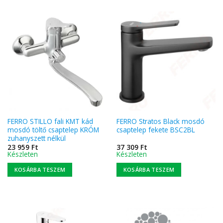
FERRO STILLO fali KMT kád
FERRO Stratos Black mosdó
mosdó töltő csaptelep KRÓM
csaptelep fekete BSC2BL
zuhanyszett nélkül
23 959
Ft
37 309
Ft
Készleten
Készleten
KOSÁRBA TESZEM
KOSÁRBA TESZEM