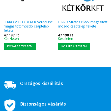
FERRO VITTO BLACK VerdeLine
FERRO Stratos Black magasított
magasított mosdó csaptelep
mosdó csaptelep fekete
fekete
47 197
Ft
47 198
Ft
Készleten
Készleten
KOSÁRBA TESZEM
KOSÁRBA TESZEM
Országos kiszállítás
Biztonságos vásárlás