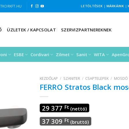
TKORKFT.HU
LETÖLTÉSEK
|
MÁRKÁINK
|
Ő
ÜZLETEK / KAPCSOLAT
SZERVIZPARTNEREKNEK
roni
ESBE
Cordivari
Zilmet
Sanit
WITA
ApenGr
KEZDŐLAP
/
SZANITER
/
CSAPTELEPEK
/
MOSDÓ 
FERRO Stratos Black mos
29 377
Ft
(nettó)
37 309
Ft
(bruttó)