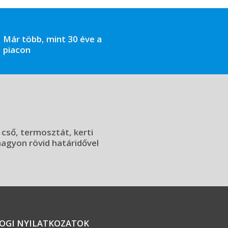
Már több, mint 30 éve a
piacon
 cső, termosztát, kerti
 nagyon rövid határidővel
JOGI NYILATKOZATOK