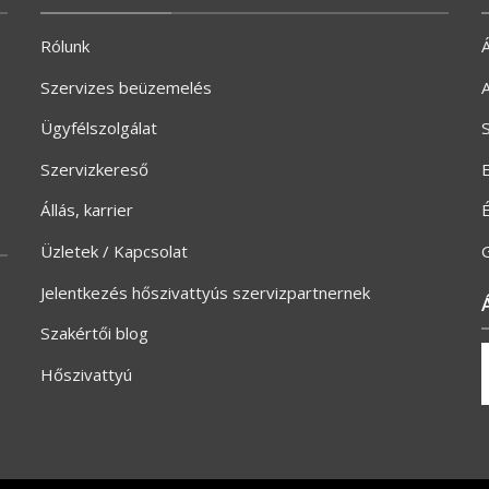
Rólunk
Á
Szervizes beüzemelés
A
Ügyfélszolgálat
S
Szervizkereső
E
Állás, karrier
Üzletek / Kapcsolat
G
Jelentkezés hőszivattyús szervizpartnernek
Szakértői blog
Hőszivattyú