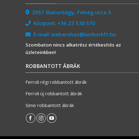
2051 Biatorbágy, Felvég utca 3.
Központ:
+36 23 530 570
E-mail:
webaruhaz@ketkorkft.hu
Szombaton nincs alkatrész értékesítés az
üzleteinkben!
ROBBANTOTT ÁBRÁK
Ferroli régi robbantott ábrák
Ferroli új robbantott ábrák
Sime robbantott ábrák