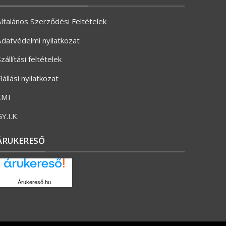
ltalános Szerződési Feltételek
datvédelmi nyilatkozat
zállítási feltételek
lállási nyilatkozat
ÉMI
Y.I.K.
ÁRUKERESŐ
Árukereső.hu