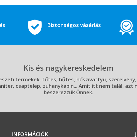
tás
Biztonságos vásárlás
Kis és nagykereskedelem
szeti termékek, fűtés, hűtés, hőszivattyú, szerelvény,
aniter, csaptelep, zuhanykabin... Amit itt nem talál, azt
beszerezzük Önnek.
INFORMÁCIÓK