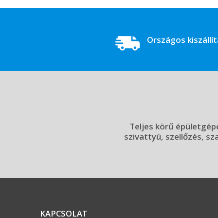
Országos kiszállí
Teljes körű épületgépé
szivattyú, szellőzés, sz
KAPCSOLAT