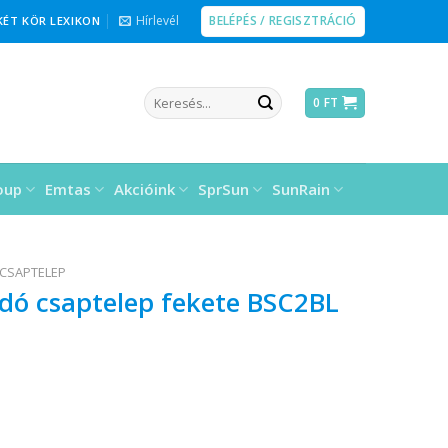
BELÉPÉS / REGISZTRÁCIÓ
Hírlevél
KÉT KÖR LEXIKON
Keresés
0
FT
a
következőre:
oup
Emtas
Akcióink
SprSun
SunRain
CSAPTELEP
dó csaptelep fekete BSC2BL