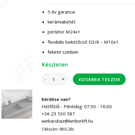
5 év garancia
kerámiabetét
perlátor M24x1
flexibilis bekötőcső G3/8 – M10x1
fekete színben
Készleten
FERRO Stratos Black mosdó csaptelep feket
KOSÁRBA TESZEM
Kérdése van?
Hétfőtől - Péntekig: 07:30 - 16:00
+36 23 530 587
webaruhaz@ketkorkft.hu
Cikkszám:
9BSC2BL