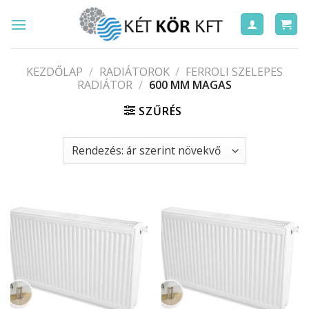
Skip
to
content
KEZDŐLAP
/
RADIÁTOROK
/
FERROLI SZELEPES
RADIÁTOR
/
600 MM MAGAS
SZŰRÉS