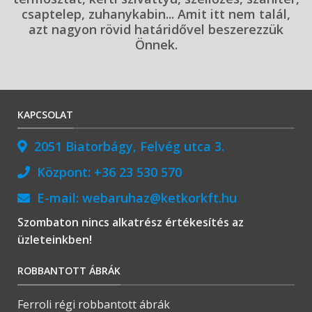
csaptelep, zuhanykabin... Amit itt nem talál,
azt nagyon rövid határidővel beszerezzük
Önnek.
KAPCSOLAT
2051 Biatorbágy, Felvég utca 3.
Központ:
+36 23 530 570
E-mail:
webaruhaz@ketkorkft.hu
Szombaton nincs alkatrész értékesítés az
üzleteinkben!
ROBBANTOTT ÁBRÁK
Ferroli régi robbantott ábrák