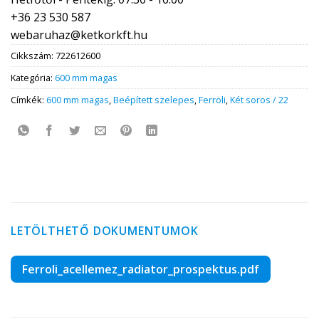
+36 23 530 587
webaruhaz@ketkorkft.hu
Cikkszám:
722612600
Kategória:
600 mm magas
Címkék:
600 mm magas
,
Beépített szelepes
,
Ferroli
,
Két soros / 22
LETÖLTHETŐ DOKUMENTUMOK
Ferroli_acellemez_radiator_prospektus.pdf