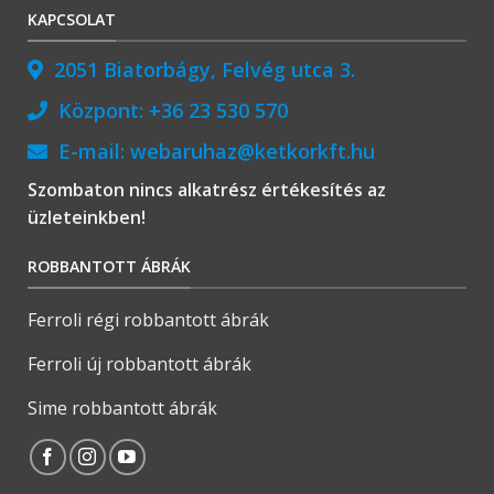
KAPCSOLAT
2051 Biatorbágy, Felvég utca 3.
Központ:
+36 23 530 570
E-mail:
webaruhaz@ketkorkft.hu
Szombaton nincs alkatrész értékesítés az
üzleteinkben!
ROBBANTOTT ÁBRÁK
Ferroli régi robbantott ábrák
Ferroli új robbantott ábrák
Sime robbantott ábrák