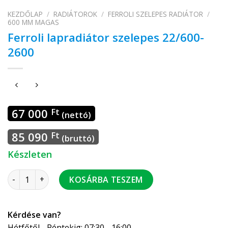
KEZDŐLAP
/
RADIÁTOROK
/
FERROLI SZELEPES RADIÁTOR
/
600 MM MAGAS
Ferroli lapradiátor szelepes 22/600-
2600
67 000
Ft
(nettó)
85 090
Ft
(bruttó)
Készleten
Ferroli lapradiátor szelepes 22/600-2600 mennyiség
KOSÁRBA TESZEM
Kérdése van?
Hétfőtől - Péntekig: 07:30 - 16:00