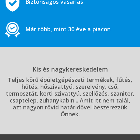
Biztonságos vásárlás
Már több, mint 30 éve a piacon
Kis és nagykereskedelem
Teljes körű épületgépészeti termékek, fűtés,
hűtés, hőszivattyú, szerelvény, cső,
termosztát, kerti szivattyú, szellőzés, szaniter,
csaptelep, zuhanykabin... Amit itt nem talál,
azt nagyon rövid határidővel beszerezzük
Önnek.