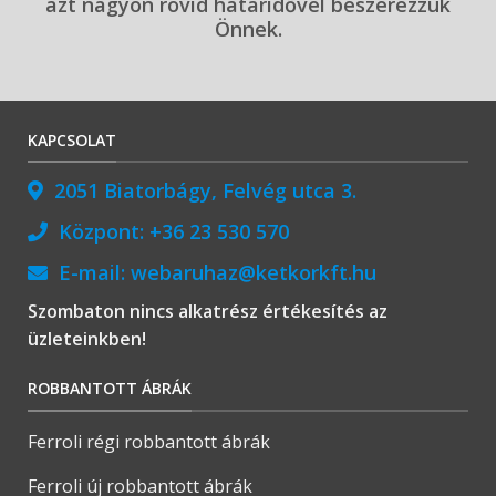
azt nagyon rövid határidővel beszerezzük
Önnek.
KAPCSOLAT
2051 Biatorbágy, Felvég utca 3.
Központ:
+36 23 530 570
E-mail:
webaruhaz@ketkorkft.hu
Szombaton nincs alkatrész értékesítés az
üzleteinkben!
ROBBANTOTT ÁBRÁK
Ferroli régi robbantott ábrák
Ferroli új robbantott ábrák