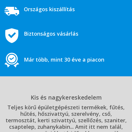
Országos kiszállítás
Biztonságos vásárlás
Már több, mint 30 éve a piacon
Kis és nagykereskedelem
Teljes körű épületgépészeti termékek, fűtés,
hűtés, hőszivattyú, szerelvény, cső,
termosztát, kerti szivattyú, szellőzés, szaniter,
csaptelep, zuhanykabin... Amit itt nem talál,