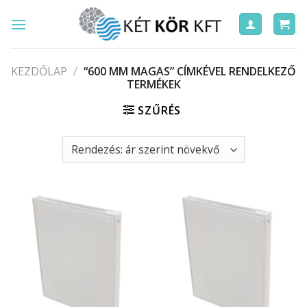
Skip
to
content
KEZDŐLAP
/
“600 MM MAGAS” CÍMKÉVEL RENDELKEZŐ
TERMÉKEK
SZŰRÉS