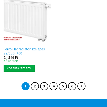
Ferroli lapradiátor szelepes
22/600- 400
24 549
Ft
Készleten
KOSÁRBA TESZEM
1
2
3
4
5
6