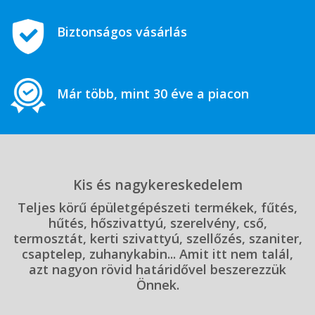
Biztonságos vásárlás
Már több, mint 30 éve a piacon
Kis és nagykereskedelem
Teljes körű épületgépészeti termékek, fűtés,
hűtés, hőszivattyú, szerelvény, cső,
termosztát, kerti szivattyú, szellőzés, szaniter,
csaptelep, zuhanykabin... Amit itt nem talál,
azt nagyon rövid határidővel beszerezzük
Önnek.