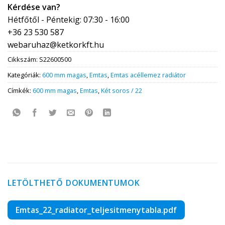
Kérdése van?
Hétfőtől - Péntekig: 07:30 - 16:00
+36 23 530 587
webaruhaz@ketkorkft.hu
Cikkszám:
S22600500
Kategóriák:
600 mm magas
,
Emtas
,
Emtas acéllemez radiátor
Címkék:
600 mm magas
,
Emtas
,
Két soros / 22
LETÖLTHETŐ DOKUMENTUMOK
Emtas_22_radiator_teljesitmenytabla.pdf