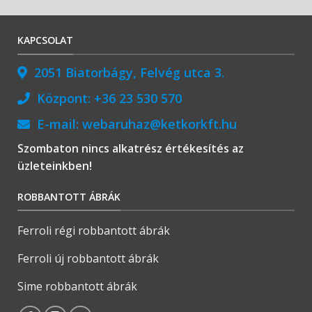
KAPCSOLAT
2051 Biatorbágy, Felvég utca 3.
Központ:
+36 23 530 570
E-mail:
webaruhaz@ketkorkft.hu
Szombaton nincs alkatrész értékesítés az
üzleteinkben!
ROBBANTOTT ÁBRÁK
Ferroli régi robbantott ábrák
Ferroli új robbantott ábrák
Sime robbantott ábrák