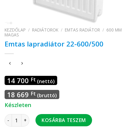
KEZDŐLAP
/
RADIÁTOROK
/
EMTAS RADIÁTOR
/
600 MM
MAGAS
Emtas lapradiátor 22-600/500
14 700
Ft
(nettó)
18 669
Ft
(bruttó)
Készleten
Emtas lapradiátor 22-600/500 mennyiség
KOSÁRBA TESZEM