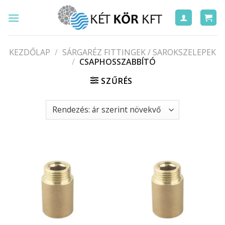
Skip
to
content
KEZDŐLAP
/
SÁRGARÉZ FITTINGEK / SAROKSZELEPEK
/
CSAPHOSSZABBÍTÓ
SZŰRÉS