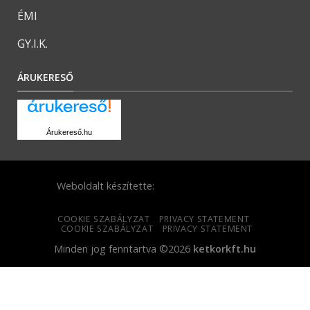
ÉMI
GY.I.K.
ÁRUKERESŐ
Árukereső.hu
Weboldalt készítette:
COOKIE SZABÁLYZAT
PRIVACY STATEMENT
COOKIE SZABÁLYZAT
PRIVACY STATEMENT
Minden jog fenntartva ©2026
ketkorkft.hu