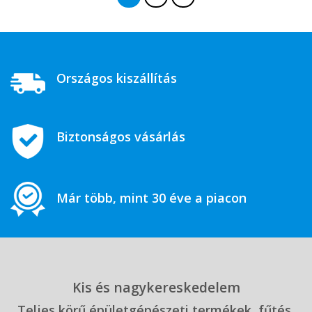
Országos kiszállítás
Biztonságos vásárlás
Már több, mint 30 éve a piacon
Kis és nagykereskedelem
Teljes körű épületgépészeti termékek, fűtés,