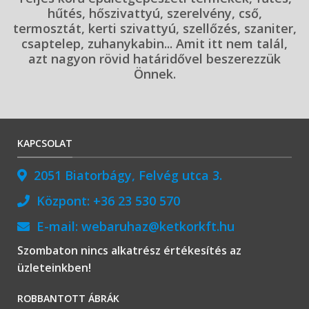
hűtés, hőszivattyú, szerelvény, cső,
termosztát, kerti szivattyú, szellőzés, szaniter,
csaptelep, zuhanykabin... Amit itt nem talál,
azt nagyon rövid határidővel beszerezzük
Önnek.
KAPCSOLAT
2051 Biatorbágy, Felvég utca 3.
Központ:
+36 23 530 570
E-mail:
webaruhaz@ketkorkft.hu
Szombaton nincs alkatrész értékesítés az
üzleteinkben!
ROBBANTOTT ÁBRÁK