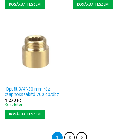
KOSÁRBA TESZEM
KOSÁRBA TESZEM
.Optifit 3/4″-30 mm réz
csaphosszabító 200 db/dbz
1 270
Ft
Készleten
KOSÁRBA TESZEM
1
2