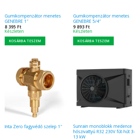
Gumikompenzátor menetes
Gumikompenzátor menetes
GENEBRE 1″
GENEBRE 5/4″
8 395
Ft
9 893
Ft
Készleten
Készleten
KOSÁRBA TESZEM
KOSÁRBA TESZEM
Sunrain monoblokk medence
Inta Zero fagyvédő szelep 1″
hőszivattyú R32 230V fűt-hűt 3-
13 kW