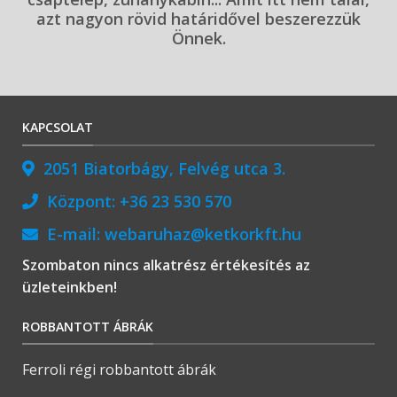
azt nagyon rövid határidővel beszerezzük
Önnek.
KAPCSOLAT
2051 Biatorbágy, Felvég utca 3.
Központ:
+36 23 530 570
E-mail:
webaruhaz@ketkorkft.hu
Szombaton nincs alkatrész értékesítés az
üzleteinkben!
ROBBANTOTT ÁBRÁK
Ferroli régi robbantott ábrák