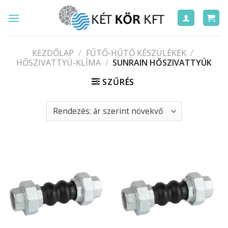
Skip
to
content
KEZDŐLAP
/
FŰTŐ-HŰTŐ KÉSZÜLÉKEK
/
HŐSZIVATTYÚ-KLÍMA
/
SUNRAIN HŐSZIVATTYÚK
SZŰRÉS