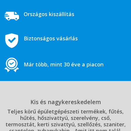
Országos kiszállítás
Biztonságos vásárlás
Már több, mint 30 éve a piacon
Kis és nagykereskedelem
Teljes körű épületgépészeti termékek, fűtés,
hűtés, hőszivattyú, szerelvény, cső,
termosztát, kerti szivattyú, szellőzés, szaniter,
csaptelep, zuhanykabin... Amit itt nem talál,