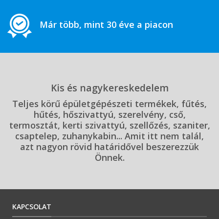
Már több, mint 30 éve a piacon
Kis és nagykereskedelem
Teljes körű épületgépészeti termékek, fűtés,
hűtés, hőszivattyú, szerelvény, cső,
termosztát, kerti szivattyú, szellőzés, szaniter,
csaptelep, zuhanykabin... Amit itt nem talál,
azt nagyon rövid határidővel beszerezzük
Önnek.
KAPCSOLAT