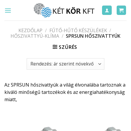
Skip
to
content
KEZDŐLAP
/
FŰTŐ-HŰTŐ KÉSZÜLÉKEK
/
HŐSZIVATTYÚ-KLÍMA
/
SPRSUN HŐSZIVATTYÚK
SZŰRÉS
Az SPRSUN hőszivattyúk a világ élvonalába tartoznak a
kiváló minőségű tartozékok és az energiahatékonyság
miatt,