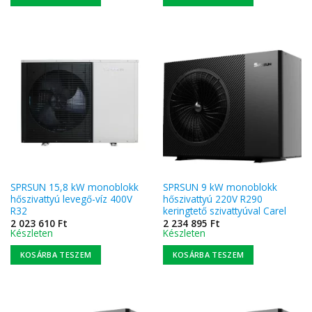
SPRSUN 15,8 kW monoblokk
SPRSUN 9 kW monoblokk
hőszivattyú levegő-víz 400V
hőszivattyú 220V R290
R32
keringtető szivattyúval Carel
2 023 610
Ft
2 234 895
Ft
Készleten
Készleten
KOSÁRBA TESZEM
KOSÁRBA TESZEM