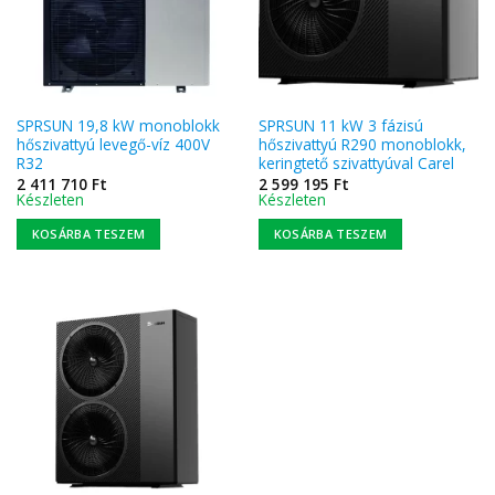
SPRSUN 19,8 kW monoblokk
SPRSUN 11 kW 3 fázisú
hőszivattyú levegő-víz 400V
hőszivattyú R290 monoblokk,
R32
keringtető szivattyúval Carel
2 411 710
Ft
2 599 195
Ft
Készleten
Készleten
KOSÁRBA TESZEM
KOSÁRBA TESZEM