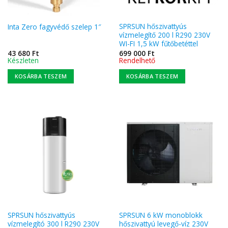
SPRSUN hőszivattyús
Inta Zero fagyvédő szelep 1″
vízmelegítő 200 l R290 230V
WI-FI 1,5 kW fűtőbetéttel
43 680
Ft
699 000
Ft
Készleten
Rendelhető
KOSÁRBA TESZEM
KOSÁRBA TESZEM
SPRSUN hőszivattyús
SPRSUN 6 kW monoblokk
vízmelegító 300 l R290 230V
hőszivattyú levegő-víz 230V