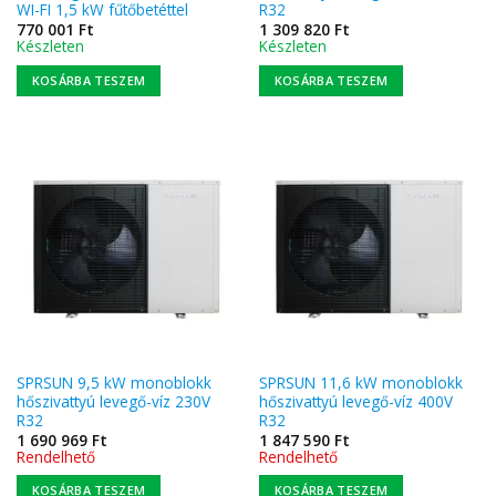
WI-FI 1,5 kW fűtőbetéttel
R32
770 001
Ft
1 309 820
Ft
Készleten
Készleten
KOSÁRBA TESZEM
KOSÁRBA TESZEM
SPRSUN 9,5 kW monoblokk
SPRSUN 11,6 kW monoblokk
hőszivattyú levegő-víz 230V
hőszivattyú levegő-víz 400V
R32
R32
1 690 969
Ft
1 847 590
Ft
Rendelhető
Rendelhető
KOSÁRBA TESZEM
KOSÁRBA TESZEM