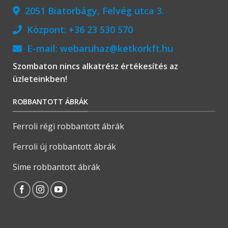
2051 Biatorbágy, Felvég utca 3.
Központ:
+36 23 530 570
E-mail:
webaruhaz@ketkorkft.hu
Szombaton nincs alkatrész értékesítés az
üzleteinkben!
ROBBANTOTT ÁBRÁK
Ferroli régi robbantott ábrák
Ferroli új robbantott ábrák
Sime robbantott ábrák