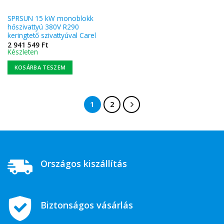
SPRSUN 15 kW monoblokk
hőszivattyú 380V R290
keringtető szivattyúval Carel
2 941 549
Ft
Készleten
KOSÁRBA TESZEM
1
2
Országos kiszállítás
Biztonságos vásárlás