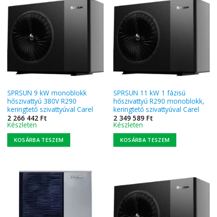
SPRSUN 9 kW monoblokk
SPRSUN 11 kW 1 fázisú
hőszivattyú 380V R290
hőszivattyú R290 monoblokk,
keringtető szivattyúval Carel
keringtető szivattyúval Carel
2 266 442
Ft
2 349 589
Ft
Készleten
Készleten
KOSÁRBA TESZEM
KOSÁRBA TESZEM