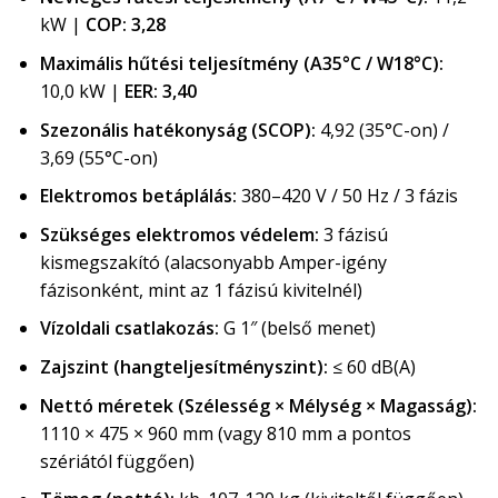
kW |
COP: 3,28
Maximális hűtési teljesítmény (A35°C / W18°C):
10,0 kW |
EER: 3,40
Szezonális hatékonyság (SCOP):
4,92 (35°C-on) /
3,69 (55°C-on)
Elektromos betáplálás:
380–420 V / 50 Hz / 3 fázis
Szükséges elektromos védelem:
3 fázisú
kismegszakító (alacsonyabb Amper-igény
fázisonként, mint az 1 fázisú kivitelnél)
Vízoldali csatlakozás:
G 1″ (belső menet)
Zajszint (hangteljesítményszint):
≤ 60 dB(A)
Nettó méretek (Szélesség × Mélység × Magasság):
1110 × 475 × 960 mm (vagy 810 mm a pontos
szériától függően)