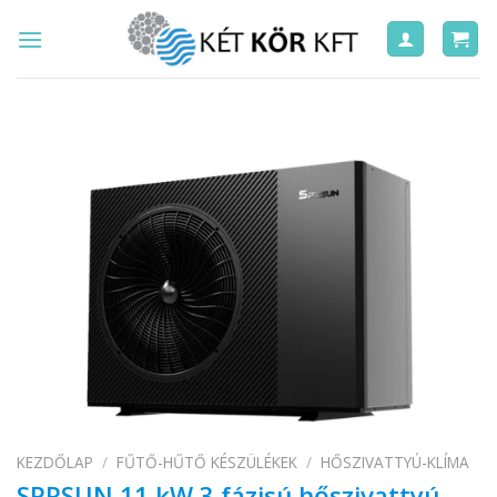
Skip
to
content
KEZDŐLAP
/
FŰTŐ-HŰTŐ KÉSZÜLÉKEK
/
HŐSZIVATTYÚ-KLÍMA
SPRSUN 11 kW 3 fázisú hőszivattyú