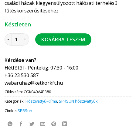
családi házak kiegyensúlyozott hálózati terhelésű
fűtéskorszerűsítéséhez.
Készleten
SPRSUN 11 kW 3 fázisú hőszivattyú R290 monoblokk, keringt
KOSÁRBA TESZEM
Kérdése van?
Hétfőtől - Péntekig: 07:30 - 16:00
+36 23 530 587
webaruhaz@ketkorkft.hu
Cikkszám:
CGK040V4P380
Kategóriák:
Hőszivattyú-Klíma
,
SPRSUN hőszivattyúk
Címke:
SPRSun