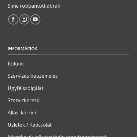
Sime robbantott ábrák
INFORMÁCIÓK
Rólunk
Szervizes beüzemelés
Ügyfélszolgálat
Szervizkereső
Állás, karrier
Üzletek / Kapcsolat
Jelentkezés hőszivattyús szervizpartnernek