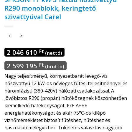
R290 monoblokk, keringtető
szivattyúval Carel
2 046 610
Ft
(nettó)
2 599 195
Ft
(bruttó)
Nagy teljesítményű, környezetbarát levegő-víz
hőszivattyú 12 kW-os névleges fűtési teljesítménnyel és
háromfázisú (380-420V) hálózati csatlakozással. A
jövőbiztos R290 (propán) hűtőközegnek köszönhetően
kiemelkedő hatékonyságot, ErP A+++
energiahatékonyságot és akár 75°C-os kilépő
vízhőmérsékletet biztosít fűtéshez, hűtéshez és
használati melegvízhez. Tökéletes választás nagyobb