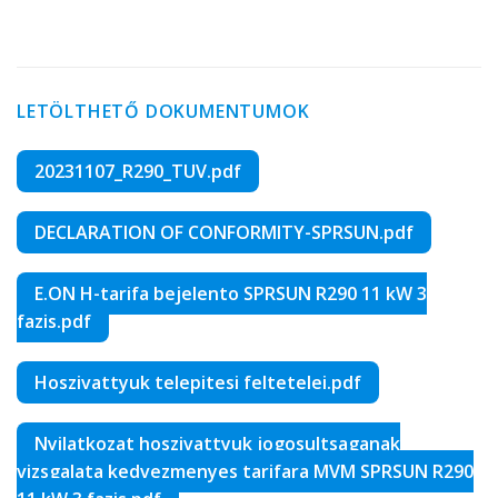
LETÖLTHETŐ DOKUMENTUMOK
20231107_R290_TUV.pdf
DECLARATION OF CONFORMITY-SPRSUN.pdf
E.ON H-tarifa bejelento SPRSUN R290 11 kW 3
fazis.pdf
Hoszivattyuk telepitesi feltetelei.pdf
Nyilatkozat hoszivattyuk jogosultsaganak
vizsgalata kedvezmenyes tarifara MVM SPRSUN R290