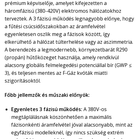
prémium képviselője, amelyet kifejezetten a
háromfázisú (380-420V) elektromos hálózatokhoz
terveztek. A 3 fázisú működés legnagyobb előnye, hogy
a fűtési csúcsidőszakokban az áramfelvétel
egyenletesen oszlik meg a fázisok között, így
elkerülhető a hálózat túlterhelése vagy az aszimmetria.
A berendezés a legmodernebb, környezetbarát R290
(propán) hűtőközeget használja, amely rendkívül
alacsony globális felmelegedési potenciállal bír (GWP ≤
3), és teljesen mentes az F-Gáz kvóták miatti
szigorításoktól.
Főbb jellemzők és műszaki előnyök:
Egyenletes 3 fázisú működés:
A 380V-os
megtáplálásnak köszönhetően a maximális
fázisonkénti áramfelvétel jóval alacsonyabb, mint az
egyfázisú modelleknél, így nincs szükség extrém