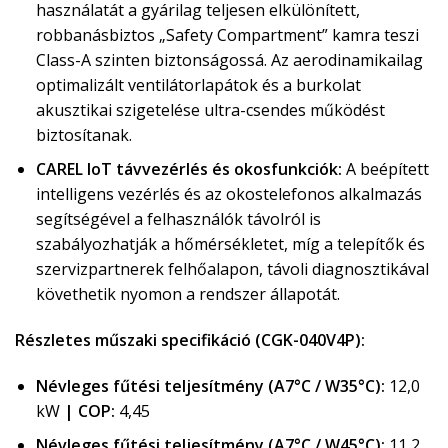
használatát a gyárilag teljesen elkülönített,
robbanásbiztos „Safety Compartment” kamra teszi
Class-A szinten biztonságossá. Az aerodinamikailag
optimalizált ventilátorlapátok és a burkolat
akusztikai szigetelése ultra-csendes működést
biztosítanak.
CAREL IoT távvezérlés és okosfunkciók:
A beépített
intelligens vezérlés és az okostelefonos alkalmazás
segítségével a felhasználók távolról is
szabályozhatják a hőmérsékletet, míg a telepítők és
szervizpartnerek felhőalapon, távoli diagnosztikával
követhetik nyomon a rendszer állapotát.
Részletes műszaki specifikáció (CGK-040V4P):
Névleges fűtési teljesítmény (A7°C / W35°C):
12,0
kW
| COP:
4,45
Névleges fűtési teljesítmény (A7°C / W45°C):
11,2