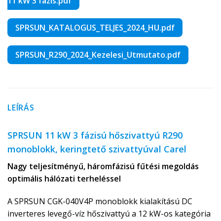
11 kW 3 fazis.pdf
SPRSUN_KATALOGUS_TELJES_2024_HU.pdf
SPRSUN_R290_2024_Kezelesi_Utmutato.pdf
LEÍRÁS
SPRSUN 11 kW 3 fázisú hőszivattyú R290
monoblokk, keringtető szivattyúval Carel
Nagy teljesítményű, háromfázisú fűtési megoldás
optimális hálózati terheléssel
A SPRSUN CGK-040V4P monoblokk kialakítású DC
inverteres levegő-víz hőszivattyú a 12 kW-os kategória