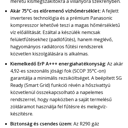
méretű kismegszakítókra a villanyóra szekrényben.
Akár 75°C-os előremenő vízhőmérséklet:
A fejlett
inverteres technológia és a prémium Panasonic
kompresszor lehetővé teszi a magas hőmérsékletű
víz előállítását. Ezáltal a készülék nemcsak
felületfűtésekhez (padlófűtés), hanem meglévő,
hagyományos radiátoros fűtési rendszerek
közvetlen kiszolgálására is alkalmas.
Kiemelkedő ErP A+++ energiahatékonyság:
Az akár
4,92-es szezonális jósági fok (SCOP 35°C-on)
garantálja a minimális rezsiköltséget. A beépített SG
Ready (Smart Grid) funkció révén a hőszivattyú
közvetlenül összekapcsolható a napelemes
rendszerrel, hogy napközben a saját termelésű
zöldáramot használja fel fűtésre és melegvíz-
készítésre.
Biztonság és csendes üzem:
Az R290 gáz