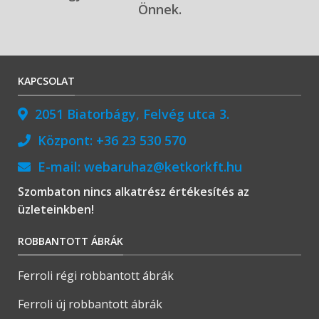
Önnek.
KAPCSOLAT
2051 Biatorbágy, Felvég utca 3.
Központ:
+36 23 530 570
E-mail:
webaruhaz@ketkorkft.hu
Szombaton nincs alkatrész értékesítés az
üzleteinkben!
ROBBANTOTT ÁBRÁK
Ferroli régi robbantott ábrák
Ferroli új robbantott ábrák