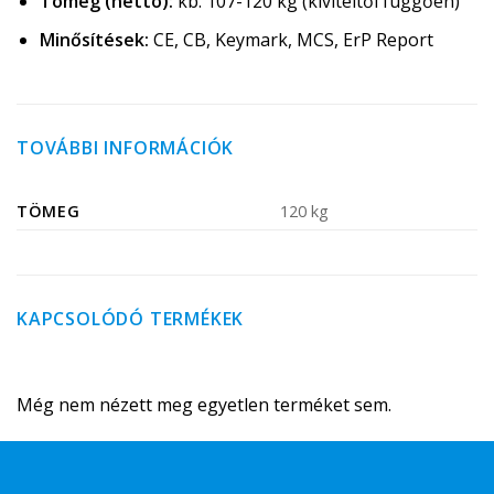
Tömeg (nettó):
kb. 107-120 kg (kiviteltől függően)
Minősítések:
CE, CB, Keymark, MCS, ErP Report
TOVÁBBI INFORMÁCIÓK
TÖMEG
120 kg
KAPCSOLÓDÓ TERMÉKEK
Még nem nézett meg egyetlen terméket sem.