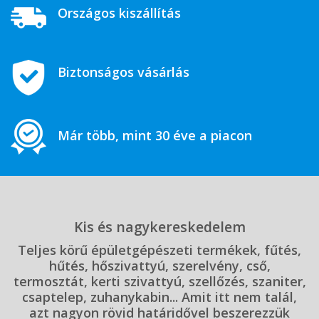
Országos kiszállítás
Biztonságos vásárlás
Már több, mint 30 éve a piacon
Kis és nagykereskedelem
Teljes körű épületgépészeti termékek, fűtés,
hűtés, hőszivattyú, szerelvény, cső,
termosztát, kerti szivattyú, szellőzés, szaniter,
csaptelep, zuhanykabin... Amit itt nem talál,
azt nagyon rövid határidővel beszerezzük