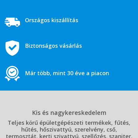
Országos kiszállítás
Biztonságos vásárlás
Már több, mint 30 éve a piacon
Kis és nagykereskedelem
Teljes körű épületgépészeti termékek, fűtés,
hűtés, hőszivattyú, szerelvény, cső,
termosztát, kerti szivattyú, szellőzés, szaniter,