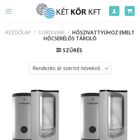
Skip
to
content
KEZDŐLAP
/
CORDIVARI
/
HŐSZIVATTYÚHOZ EMELT
HŐCSERÉLŐS TÁROLÓ
SZŰRÉS