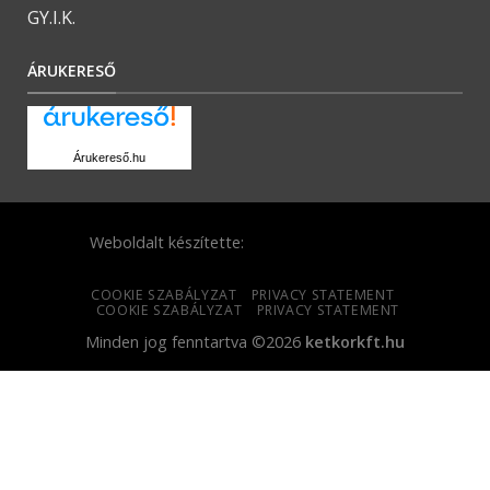
GY.I.K.
ÁRUKERESŐ
Árukereső.hu
Weboldalt készítette:
COOKIE SZABÁLYZAT
PRIVACY STATEMENT
COOKIE SZABÁLYZAT
PRIVACY STATEMENT
Minden jog fenntartva ©2026
ketkorkft.hu