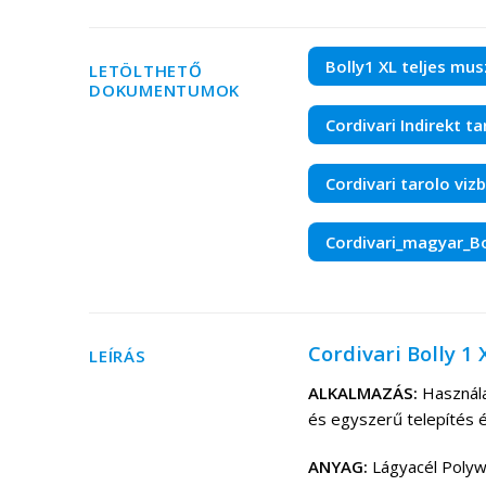
Bolly1 XL teljes mu
LETÖLTHETŐ
DOKUMENTUMOK
Cordivari Indirekt t
Cordivari tarolo vi
Cordivari_magyar_Bo
Cordivari Bolly 1
LEÍRÁS
ALKALMAZÁS:
Használa
és egyszerű telepítés 
ANYAG:
Lágyacél Polyw