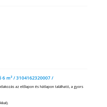
ő 6 m² / 3104162320007 /
lakozás az előlapon és hátlapon található, a gyors
kal).