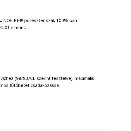
:
NOFIRE® poliészter szál, 100%-ban
3501 szerint.
vízhez (98/83/CE szerint tesztelve); maximális
mos fűtőbetét csatlakozással.