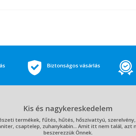
tás
Biztonságos vásárlás
Kis és nagykereskedelem
szeti termékek, fűtés, hűtés, hőszivattyú, szerelvény,
aniter, csaptelep, zuhanykabin... Amit itt nem talál, azt
beszerezzük Önnek.