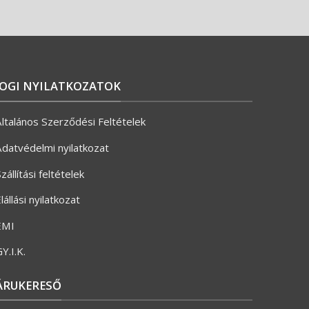
JOGI NYILATKOZATOK
ltalános Szerződési Feltételek
datvédelmi nyilatkozat
zállítási feltételek
lállási nyilatkozat
ÉMI
Y.I.K.
ÁRUKERESŐ