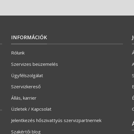
INFORMÁCIÓK
Rólunk
Á
Szervizes beüzemelés
A
Ügyfélszolgálat
S
Szervizkereső
E
Állás, karrier
Üzletek / Kapcsolat
G
Jelentkezés hőszivattyús szervizpartnernek
Szakértői blog