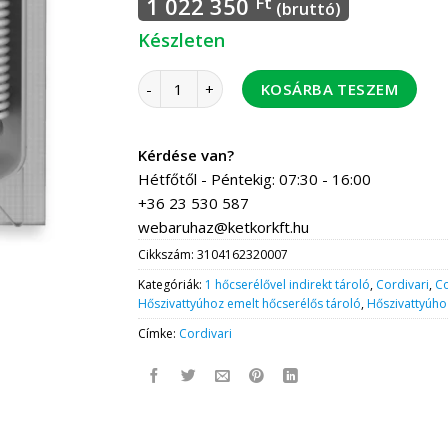
1 022 350
Ft
(bruttó)
Készleten
Cordivari indirekt 800 Bolly1 XL WC tároló P
KOSÁRBA TESZEM
Kérdése van?
Hétfőtől - Péntekig: 07:30 - 16:00
+36 23 530 587
webaruhaz@ketkorkft.hu
Cikkszám:
3104162320007
Kategóriák:
1 hőcserélővel indirekt tároló
,
Cordivari
,
Co
Hőszivattyúhoz emelt hőcserélős tároló
,
Hőszivattyúho
Címke:
Cordivari