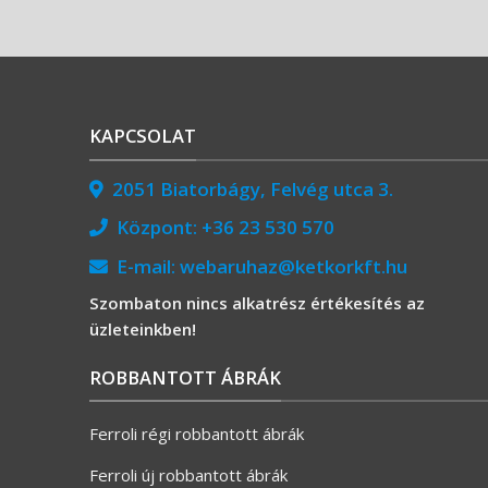
KAPCSOLAT
2051 Biatorbágy, Felvég utca 3.
Központ:
+36 23 530 570
E-mail:
webaruhaz@ketkorkft.hu
Szombaton nincs alkatrész értékesítés az
üzleteinkben!
ROBBANTOTT ÁBRÁK
Ferroli régi robbantott ábrák
Ferroli új robbantott ábrák