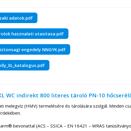
szaki adatok.pdf
arolok hasznalati utasitasa.pdf
zbiztonsagi engedely NNGYK.pdf
lly_XL_katalogus.pdf
 XL WC indirekt 800 literes tároló PN-10 hőcserél
ti melegvíz (HMV) termelésére és tárolására szolgál. Minden csat
érdekében.
arm® bevonattal (ACS – SSICA – EN 16421 – WRAS tanúsítványok