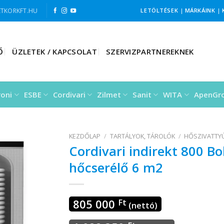
TKORKFT.HU
LETÖLTÉSEK
|
MÁRKÁINK
|
Ő
ÜZLETEK / KAPCSOLAT
SZERVIZPARTNEREKNEK
roni
ESBE
Cordivari
Zilmet
Sanit
WITA
ApenGr
KEZDŐLAP
/
TARTÁLYOK, TÁROLÓK
/
HŐSZIVATTY
Cordivari indirekt 800 B
hőcserélő 6 m2
805 000
Ft
(nettó)