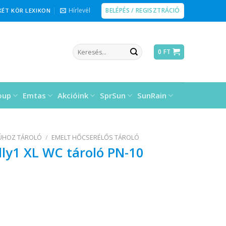
BELÉPÉS / REGISZTRÁCIÓ
Hírlevél
KÉT KÖR LEXIKON
Keresés
0
FT
a
következőre:
oup
Emtas
Akcióink
SprSun
SunRain
ÚHOZ TÁROLÓ
/
EMELT HŐCSERÉLŐS TÁROLÓ
olly1 XL WC tároló PN-10