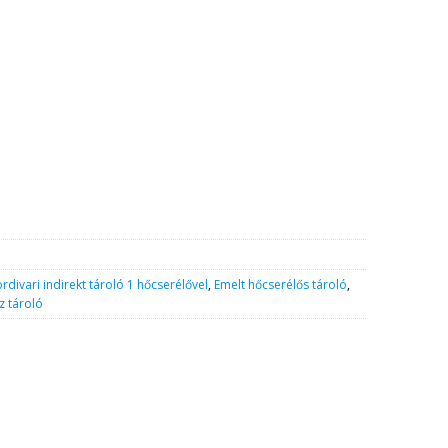
N-10 hőcserélő 6 m2 mennyiség
rdivari indirekt tároló 1 hőcserélővel
,
Emelt hőcserélős tároló
,
z tároló