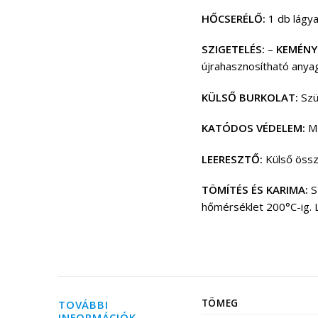
HŐCSERÉLŐ:
1 db lágy
SZIGETELÉS:
–
KEMÉNY
újrahasznosítható anyag
KÜLSŐ BURKOLAT:
Szü
KATÓDOS VÉDELEM:
Ma
LEERESZTŐ:
Külső össz
TÖMÍTÉS ÉS KARIMA:
Sz
hőmérséklet 200°C-ig. 
TÖMEG
TOVÁBBI
INFORMÁCIÓK