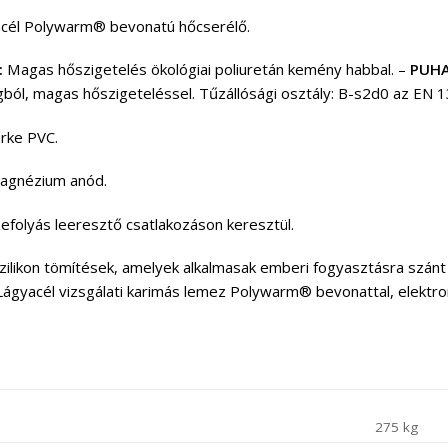
acél Polywarm® bevonatú hőcserélő.
:
Magas hőszigetelés ökológiai poliuretán kemény habbal. –
PUHA
ból, magas hőszigeteléssel. Tűzállósági osztály: B-s2d0 az EN 1
rke PVC.
gnézium anód.
efolyás leeresztő csatlakozáson keresztül.
ilikon tömítések, amelyek alkalmasak emberi fogyasztásra szánt 
Lágyacél vizsgálati karimás lemez Polywarm® bevonattal, elektro
275 kg