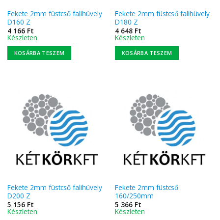
Fekete 2mm füstcső falihüvely
Fekete 2mm füstcső falihüvely
D160 Z
D180 Z
4 166
Ft
4 648
Ft
Készleten
Készleten
KOSÁRBA TESZEM
KOSÁRBA TESZEM
Fekete 2mm füstcső falihüvely
Fekete 2mm füstcső
D200 Z
160/250mm
5 156
Ft
5 366
Ft
Készleten
Készleten