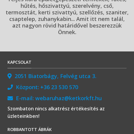
hűtés, hőszivattyú, szerelvény, cső,
termosztát, kerti szivattyú, szellőzés, szaniter,
csaptelep, zuhanykabin... Amit itt nem talál,
azt nagyon rövid határidővel beszerezzük
Önnek.
KAPCSOLAT
2051 Biatorbágy, Felvég utca 3.
Központ:
+36 23 530 570
E-mail:
webaruhaz@ketkorkft.hu
Szombaton nincs alkatrész értékesítés az
üzleteinkben!
ROBBANTOTT ÁBRÁK