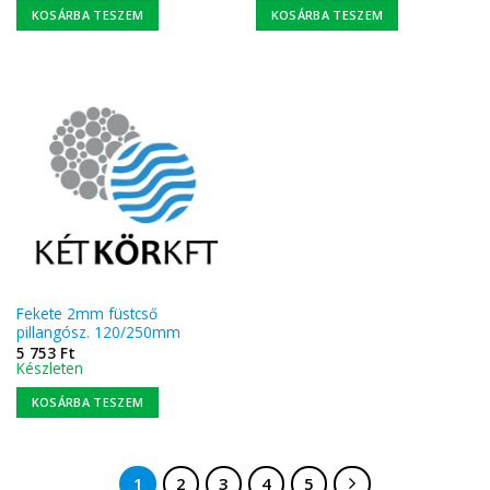
KOSÁRBA TESZEM
KOSÁRBA TESZEM
Fekete 2mm füstcső
pillangósz. 120/250mm
5 753
Ft
Készleten
KOSÁRBA TESZEM
1
2
3
4
5