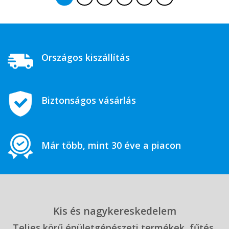
Országos kiszállítás
Biztonságos vásárlás
Már több, mint 30 éve a piacon
Kis és nagykereskedelem
Teljes körű épületgépészeti termékek, fűtés,