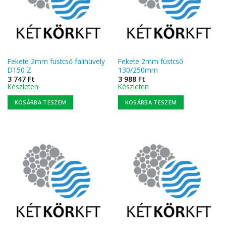
Fekete 2mm füstcső falihüvely
Fekete 2mm füstcső
D150 Z
130/250mm
3 747
Ft
3 988
Ft
Készleten
Készleten
KOSÁRBA TESZEM
KOSÁRBA TESZEM