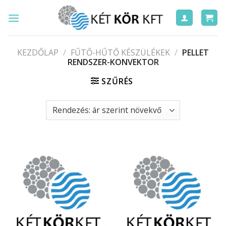
Skip
to
content
KEZDŐLAP
/
FŰTŐ-HŰTŐ KÉSZÜLÉKEK
/
PELLET
RENDSZER-KONVEKTOR
SZŰRÉS