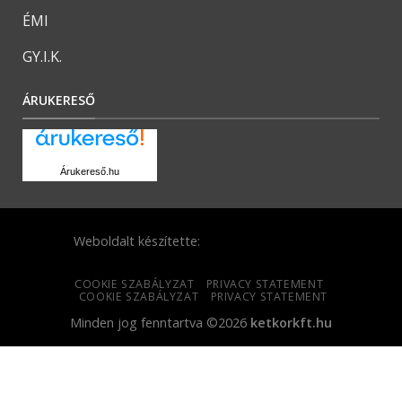
ÉMI
GY.I.K.
ÁRUKERESŐ
Árukereső.hu
Weboldalt készítette:
COOKIE SZABÁLYZAT
PRIVACY STATEMENT
COOKIE SZABÁLYZAT
PRIVACY STATEMENT
Minden jog fenntartva ©2026
ketkorkft.hu