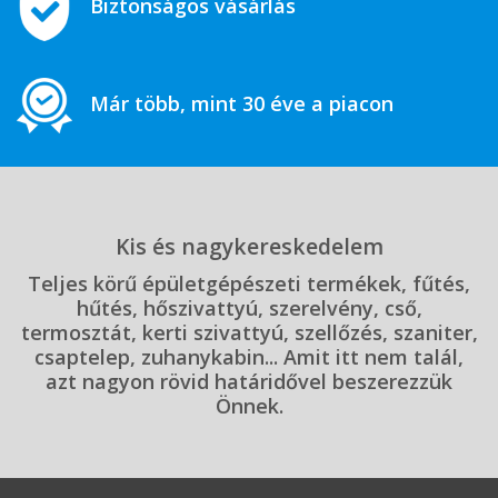
Biztonságos vásárlás
Már több, mint 30 éve a piacon
Kis és nagykereskedelem
Teljes körű épületgépészeti termékek, fűtés,
hűtés, hőszivattyú, szerelvény, cső,
termosztát, kerti szivattyú, szellőzés, szaniter,
csaptelep, zuhanykabin... Amit itt nem talál,
azt nagyon rövid határidővel beszerezzük
Önnek.