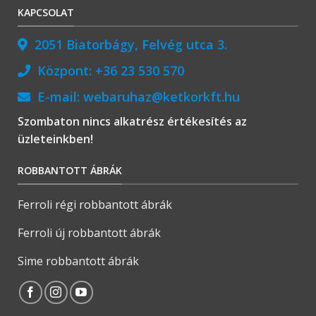
KAPCSOLAT
2051 Biatorbágy, Felvég utca 3.
Központ:
+36 23 530 570
E-mail:
webaruhaz@ketkorkft.hu
Szombaton nincs alkatrész értékesítés az
üzleteinkben!
ROBBANTOTT ÁBRÁK
Ferroli régi robbantott ábrák
Ferroli új robbantott ábrák
Sime robbantott ábrák