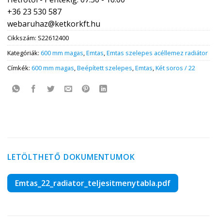
+36 23 530 587
webaruhaz@ketkorkft.hu
Cikkszám:
S22612400
Kategóriák:
600 mm magas
,
Emtas
,
Emtas szelepes acéllemez radiátor
Címkék:
600 mm magas
,
Beépített szelepes
,
Emtas
,
Két soros / 22
LETÖLTHETŐ DOKUMENTUMOK
Emtas_22_radiator_teljesitmenytabla.pdf