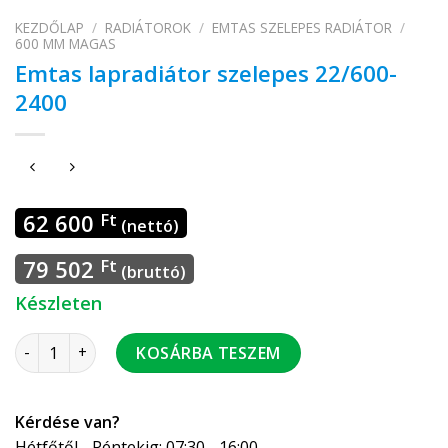
KEZDŐLAP
/
RADIÁTOROK
/
EMTAS SZELEPES RADIÁTOR
/
600 MM MAGAS
Emtas lapradiátor szelepes 22/600-
2400
62 600
Ft
(nettó)
79 502
Ft
(bruttó)
Készleten
Emtas lapradiátor szelepes 22/600-2400 mennyiség
KOSÁRBA TESZEM
Kérdése van?
Hétfőtől - Péntekig: 07:30 - 16:00