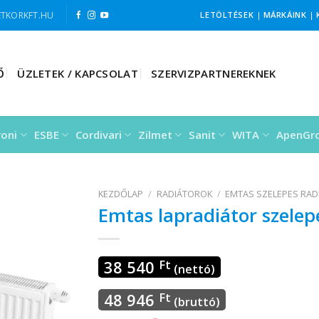
TKORKFT.HU
LETÖLTÉSEK
|
MÁRKÁINK
|
Ő
ÜZLETEK / KAPCSOLAT
SZERVIZPARTNEREKNEK
roni
ESBE
Cordivari
Zilmet
Sanit
WITA
ApenGr
KEZDŐLAP
/
RADIÁTOROK
/
EMTAS SZELEPES RAD
Emtas lapradiátor szele
38 540
Ft
(nettó)
48 946
Ft
(bruttó)