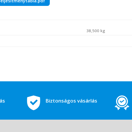
eljesitmenytabla.pdf
38,500 kg
tás
Biztonságos vásárlás