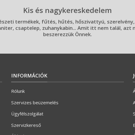
Kis és nagykereskedelem
szeti termékek, fűtés, hűtés, hőszivattyú, szerelvény,
aniter, csaptelep, zuhanykabin... Amit itt nem talál, azt
beszerezzük Önnek.
INFORMÁCIÓK
Rólunk
Á
Szervizes beüzemelés
A
Ügyfélszolgálat
S
Szervizkereső
E