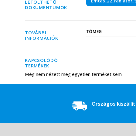
Emtas_22_radiator_t
LETÖLTHETŐ
DOKUMENTUMOK
TÖMEG
TOVÁBBI
INFORMÁCIÓK
KAPCSOLÓDÓ
TERMÉKEK
Még nem nézett meg egyetlen terméket sem.
Országos kiszállí