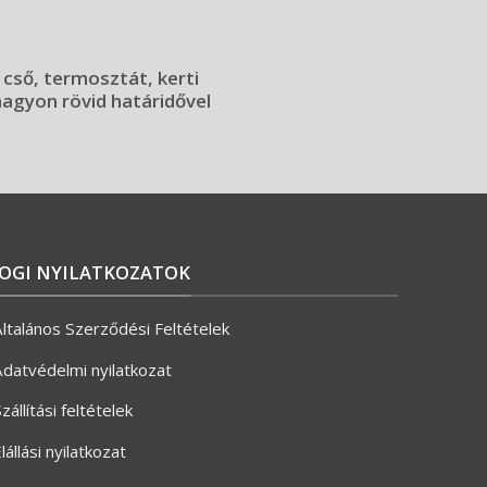
 cső, termosztát, kerti
 nagyon rövid határidővel
JOGI NYILATKOZATOK
ltalános Szerződési Feltételek
datvédelmi nyilatkozat
zállítási feltételek
lállási nyilatkozat