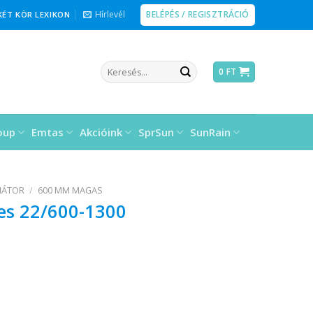
BELÉPÉS / REGISZTRÁCIÓ
Hírlevél
KÉT KÖR LEXIKON
Keresés
0
FT
a
következőre:
oup
Emtas
Akcióink
SprSun
SunRain
IÁTOR
/
600 MM MAGAS
pes 22/600-1300