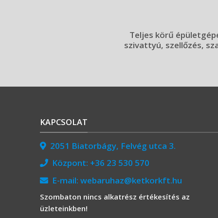
Teljes körű épületgépé
szivattyú, szellőzés, sz
KAPCSOLAT
2051 Biatorbágy, Felvég utca 3.
Központ:
+36 23 530 570
E-mail:
webaruhaz@ketkorkft.hu
Szombaton nincs alkatrész értékesítés az
üzleteinkben!