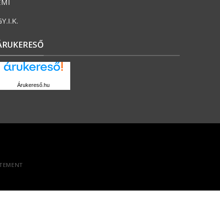
ÉMI
Y.I.K.
ÁRUKERESŐ
Árukereső.hu
ATEMENT