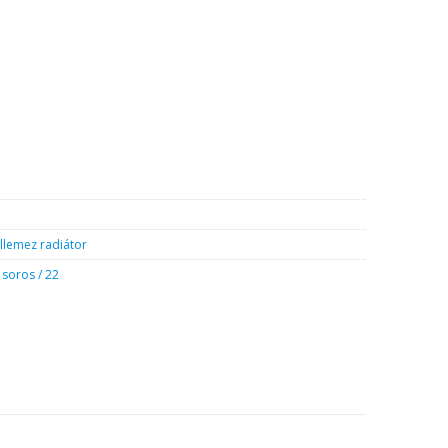
yiség
llemez radiátor
 soros / 22