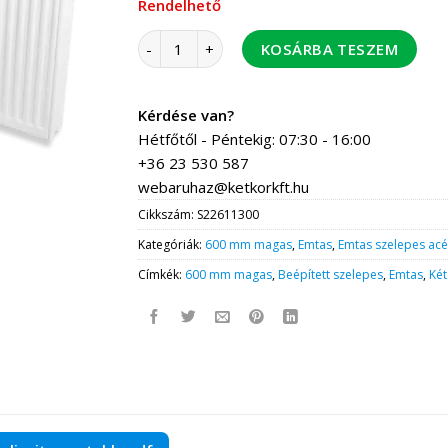
Rendelhető
Emtas lapradiátor szelepes 22/600-1300 menn
KOSÁRBA TESZEM
Kérdése van?
Hétfőtől - Péntekig: 07:30 - 16:00
+36 23 530 587
webaruhaz@ketkorkft.hu
Cikkszám:
S22611300
Kategóriák:
600 mm magas
,
Emtas
,
Emtas szelepes acé
Címkék:
600 mm magas
,
Beépített szelepes
,
Emtas
,
Két