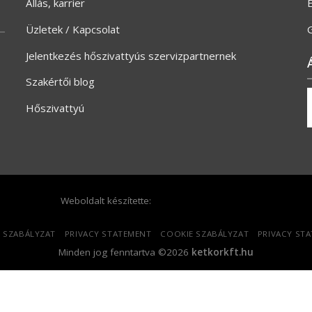
Állás, karrier
Üzletek / Kapcsolat
G
Jelentkezés hőszivattyús szervizpartnernek
Szakértői blog
Hőszivattyú
Weboldalt készítette:
 SZABÁLYZAT
PRIVACY STATEMENT
COOKIE SZABÁLYZAT
PRIVACY ST
Minden jog fenntartva ©2026
ketkorkft.hu