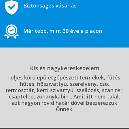
Biztonságos vásárlás
Már több, mint 30 éve a piacon
Kis és nagykereskedelem
Teljes körű épületgépészeti termékek, fűtés,
hűtés, hőszivattyú, szerelvény, cső,
termosztát, kerti szivattyú, szellőzés, szaniter,
csaptelep, zuhanykabin... Amit itt nem talál,
azt nagyon rövid határidővel beszerezzük
Önnek.