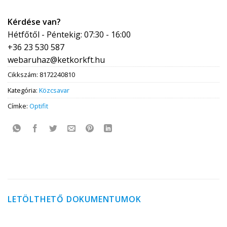
Kérdése van?
Hétfőtől - Péntekig: 07:30 - 16:00
+36 23 530 587
webaruhaz@ketkorkft.hu
Cikkszám:
8172240810
Kategória:
Közcsavar
Címke:
Optifit
LETÖLTHETŐ DOKUMENTUMOK