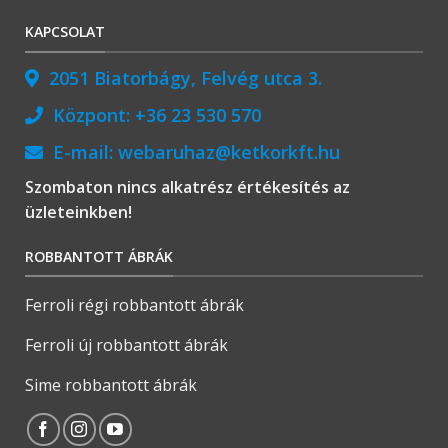
KAPCSOLAT
2051 Biatorbágy, Felvég utca 3.
Központ:
+36 23 530 570
E-mail:
webaruhaz@ketkorkft.hu
Szombaton nincs alkatrész értékesítés az
üzleteinkben!
ROBBANTOTT ÁBRÁK
Ferroli régi robbantott ábrák
Ferroli új robbantott ábrák
Sime robbantott ábrák