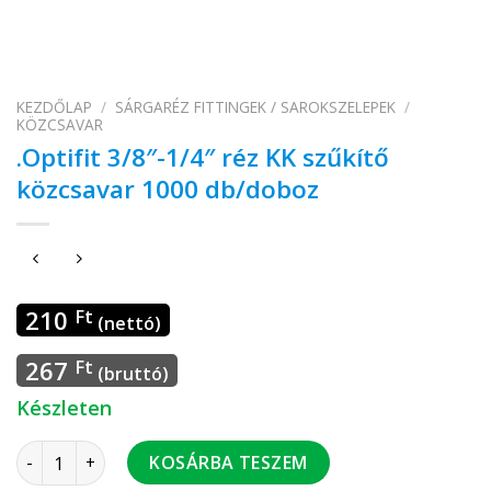
KEZDŐLAP
/
SÁRGARÉZ FITTINGEK / SAROKSZELEPEK
/
KÖZCSAVAR
.Optifit 3/8″-1/4″ réz KK szűkítő
közcsavar 1000 db/doboz
210
Ft
(nettó)
267
Ft
(bruttó)
Készleten
.Optifit 3/8"-1/4" réz KK szűkítő közcsavar 1000 db/doboz m
KOSÁRBA TESZEM