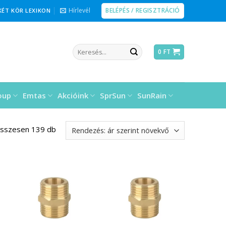
BELÉPÉS / REGISZTRÁCIÓ
Hírlevél
KÉT KÖR LEXIKON
Keresés
0
FT
a
következőre:
oup
Emtas
Akcióink
SprSun
SunRain
összesen 139 db