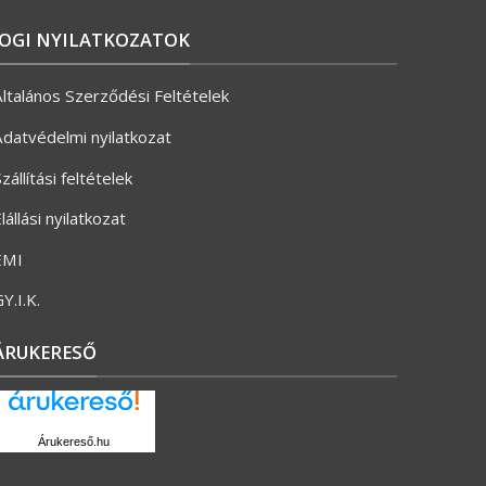
JOGI NYILATKOZATOK
ltalános Szerződési Feltételek
datvédelmi nyilatkozat
zállítási feltételek
lállási nyilatkozat
ÉMI
Y.I.K.
ÁRUKERESŐ
Árukereső.hu