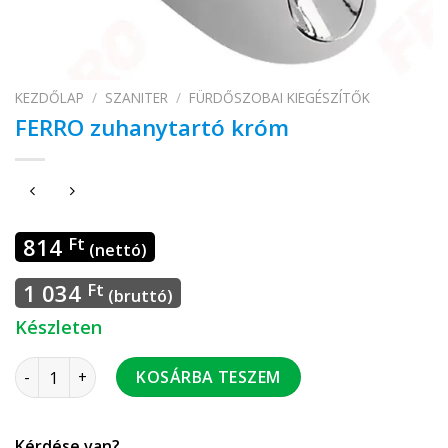
KEZDŐLAP
/
SZANITER
/
FÜRDŐSZOBAI KIEGÉSZÍTŐK
FERRO zuhanytartó króm
814
Ft
(nettó)
1 034
Ft
(bruttó)
Készleten
FERRO zuhanytartó króm mennyiség
KOSÁRBA TESZEM
Kérdése van?