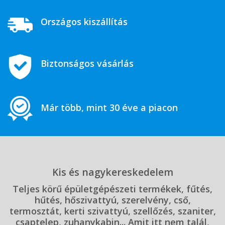
Országos kiszállítás
Biztonságos vásárlás
Már több, mint 30 éve a piacon
Kis és nagykereskedelem
Teljes körű épületgépészeti termékek, fűtés,
hűtés, hőszivattyú, szerelvény, cső,
termosztát, kerti szivattyú, szellőzés, szaniter,
csaptelep, zuhanykabin... Amit itt nem talál,