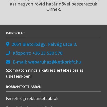
azt nagyon rövid határidővel beszerezzük
Önnek.
KAPCSOLAT
2051 Biatorbágy, Felvég utca 3.
Központ:
+36 23 530 570
E-mail:
webaruhaz@ketkorkft.hu
Szombaton nincs alkatrész értékesítés az
üzleteinkben!
ROBBANTOTT ÁBRÁK
Ferroli régi robbantott ábrák