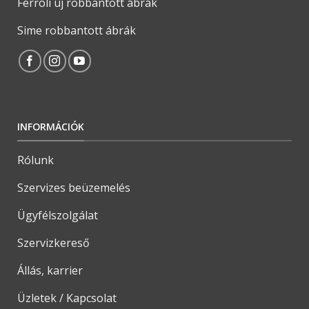
Ferroli új robbantott ábrák
Sime robbantott ábrák
INFORMÁCIÓK
Rólunk
Szervizes beüzemelés
Ügyfélszolgálat
Szervizkereső
Állás, karrier
Üzletek / Kapcsolat