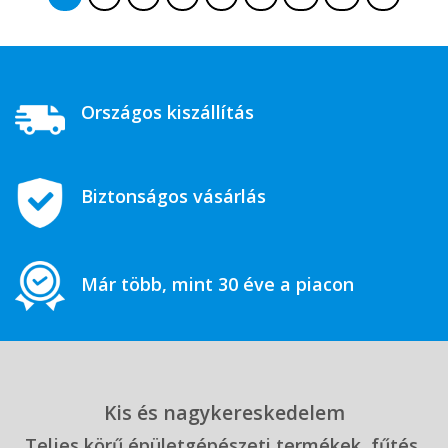
Országos kiszállítás
Biztonságos vásárlás
Már több, mint 30 éve a piacon
Kis és nagykereskedelem
Teljes körű épületgépészeti termékek, fűtés,