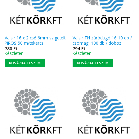
Valsir 16 x 2 cső 6mm szigetelt
Valsir TH záródugó 16 10 db /
PIROS 50 m/tekercs
csomag, 100 db / doboz
780
Ft
794
Ft
Készleten
Készleten
KOSÁRBA TESZEM
KOSÁRBA TESZEM