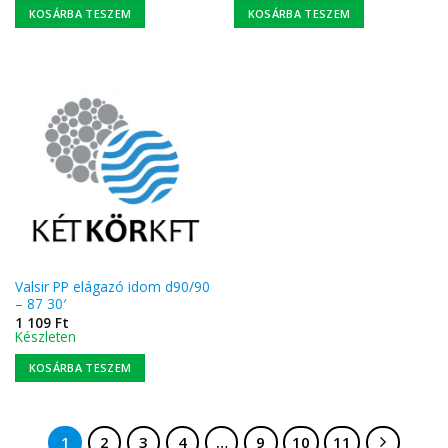
KOSÁRBA TESZEM
KOSÁRBA TESZEM
Valsir PP elágazó idom d90/90
– 87 30′
1 109
Ft
Készleten
KOSÁRBA TESZEM
1
2
3
4
…
9
10
11