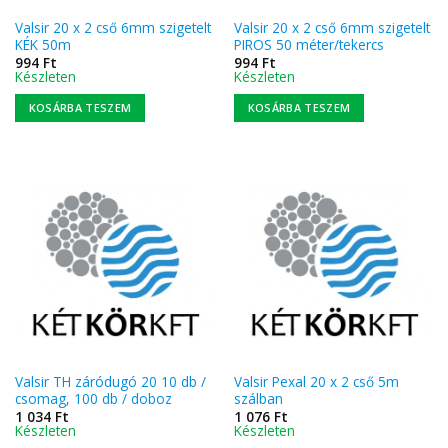
Valsir 20 x 2 cső 6mm szigetelt
Valsir 20 x 2 cső 6mm szigetelt
KÉK 50m
PIROS 50 méter/tekercs
994
Ft
994
Ft
Készleten
Készleten
KOSÁRBA TESZEM
KOSÁRBA TESZEM
Valsir TH záródugó 20 10 db /
Valsir Pexal 20 x 2 cső 5m
csomag, 100 db / doboz
szálban
1 034
Ft
1 076
Ft
Készleten
Készleten