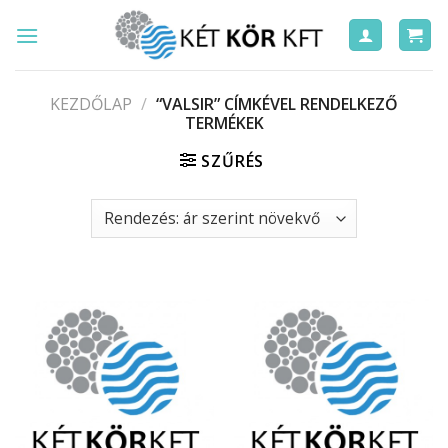
Skip
to
content
KEZDŐLAP
/
“VALSIR” CÍMKÉVEL RENDELKEZŐ
TERMÉKEK
SZŰRÉS