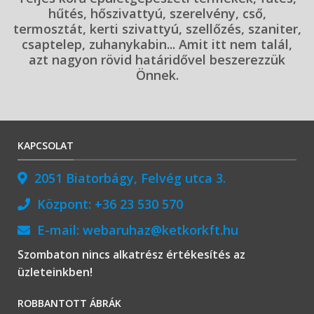
hűtés, hőszivattyú, szerelvény, cső,
termosztát, kerti szivattyú, szellőzés, szaniter,
csaptelep, zuhanykabin... Amit itt nem talál,
azt nagyon rövid határidővel beszerezzük
Önnek.
KAPCSOLAT
2051 Biatorbágy, Felvég utca 3.
Központ:
+36 23 530 570
E-mail:
webaruhaz@ketkorkft.hu
Szombaton nincs alkatrész értékesítés az
üzleteinkben!
ROBBANTOTT ÁBRÁK