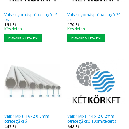
Valsir nyomáspróba dugó 16-
Valsir nyomáspróba dugó 20-
os
as
161
Ft
170
Ft
Készleten
Készleten
KOSÁRBA TESZEM
KOSÁRBA TESZEM
Valsir Mixal 16×2 0,2mm
Valsir Mixal 14 x 2 0,2mm
ötrétegű cső
ötrétegű cső 100m/tekercs
443
Ft
648
Ft