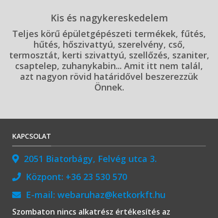
Kis és nagykereskedelem
Teljes körű épületgépészeti termékek, fűtés,
hűtés, hőszivattyú, szerelvény, cső,
termosztát, kerti szivattyú, szellőzés, szaniter,
csaptelep, zuhanykabin... Amit itt nem talál,
azt nagyon rövid határidővel beszerezzük
Önnek.
KAPCSOLAT
2051 Biatorbágy, Felvég utca 3.
Központ:
+36 23 530 570
E-mail:
webaruhaz@ketkorkft.hu
Szombaton nincs alkatrész értékesítés az