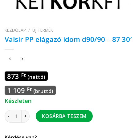
KEZDŐLAP
/
ÚJ TERMÉK
Valsir PP elágazó idom d90/90 – 87 30′
873
Ft
(nettó)
1 109
Ft
(bruttó)
Készleten
Valsir PP elágazó idom d90/90 - 87 30' mennyiség
KOSÁRBA TESZEM
Kérdése van?