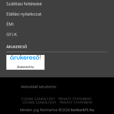
Szállítási feltételek
Elállási nyilatkozat
ÉMI
GY.I.K.
ÁRUKERESŐ
Árukereső.hu
Weboldalt készítette:
COOKIE SZABÁLYZAT
PRIVACY STATEMENT
COOKIE SZABÁLYZAT
PRIVACY STATEMENT
Minden jog fenntartva ©2026
ketkorkft.hu