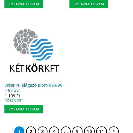
KOSÁRBA TESZEM
KOSÁRBA TESZEM
Valsir PP elágazó idom d90/90
– 87 30′
1 109
Ft
Készleten
KOSÁRBA TESZEM
1
2
3
4
…
9
10
11