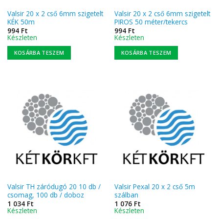
Valsir 20 x 2 cső 6mm szigetelt
Valsir 20 x 2 cső 6mm szigetelt
KÉK 50m
PIROS 50 méter/tekercs
994
Ft
994
Ft
Készleten
Készleten
KOSÁRBA TESZEM
KOSÁRBA TESZEM
Valsir TH záródugó 20 10 db /
Valsir Pexal 20 x 2 cső 5m
csomag, 100 db / doboz
szálban
1 034
Ft
1 076
Ft
Készleten
Készleten