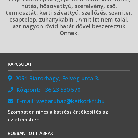
hűtés, hőszivattyú, szerelvény, cső,
termosztát, kerti szivattyú, szellőzés, szaniter,
csaptelep, zuhanykabin... Amit itt nem talál,
azt nagyon rövid határidővel beszerezzük
Önnek.
KAPCSOLAT
2051 Biatorbágy, Felvég utca 3.
Központ:
+36 23 530 570
E-mail:
webaruhaz@ketkorkft.hu
Szombaton nincs alkatrész értékesítés az
üzleteinkben!
ROBBANTOTT ÁBRÁK