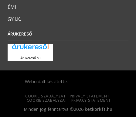
ÉMI
GY.I.K.
ÁRUKERESŐ
Árukereső.hu
Weboldalt készítette:
COOKIE SZABÁLYZAT
PRIVACY STATEMENT
COOKIE SZABÁLYZAT
PRIVACY STATEMENT
Minden jog fenntartva ©2026
ketkorkft.hu