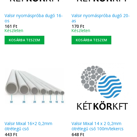
Valsir nyomáspróba dugó 16-
Valsir nyomáspróba dugó 20-
os
as
161
Ft
170
Ft
Készleten
Készleten
KOSÁRBA TESZEM
KOSÁRBA TESZEM
Valsir Mixal 16×2 0,2mm
Valsir Mixal 14 x 2 0,2mm
ötrétegű cső
ötrétegű cső 100m/tekercs
443
Ft
648
Ft