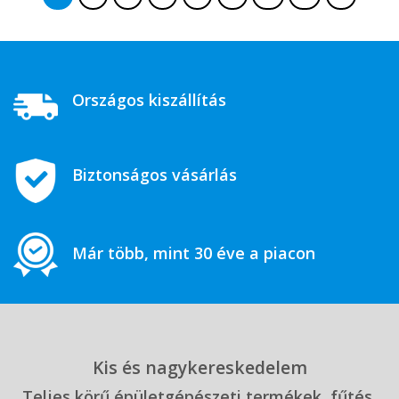
Országos kiszállítás
Biztonságos vásárlás
Már több, mint 30 éve a piacon
Kis és nagykereskedelem
Teljes körű épületgépészeti termékek, fűtés,