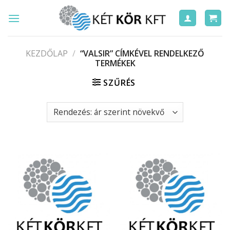
Skip
to
content
KEZDŐLAP
/
“VALSIR” CÍMKÉVEL RENDELKEZŐ
TERMÉKEK
SZŰRÉS