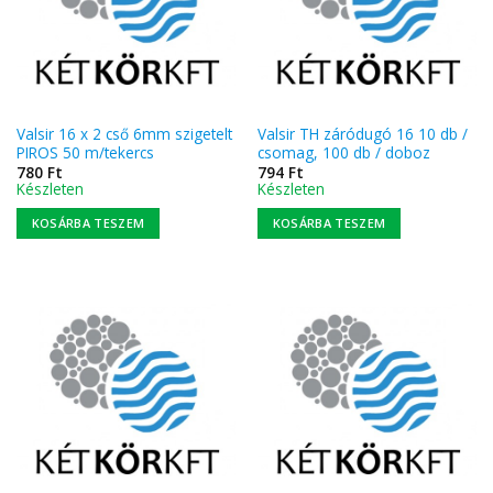
Valsir 16 x 2 cső 6mm szigetelt
Valsir TH záródugó 16 10 db /
PIROS 50 m/tekercs
csomag, 100 db / doboz
780
Ft
794
Ft
Készleten
Készleten
KOSÁRBA TESZEM
KOSÁRBA TESZEM