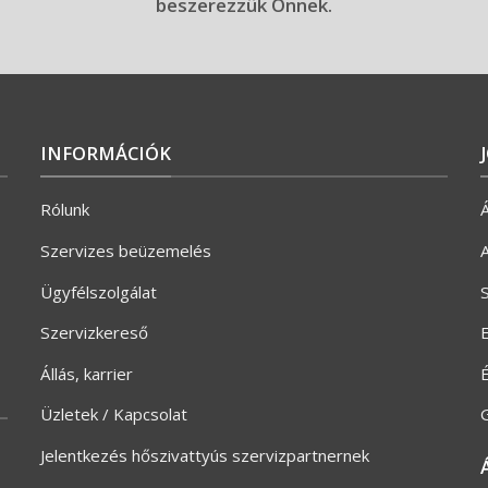
beszerezzük Önnek.
INFORMÁCIÓK
Rólunk
Á
Szervizes beüzemelés
A
Ügyfélszolgálat
S
Szervizkereső
E
Állás, karrier
Üzletek / Kapcsolat
G
Jelentkezés hőszivattyús szervizpartnernek