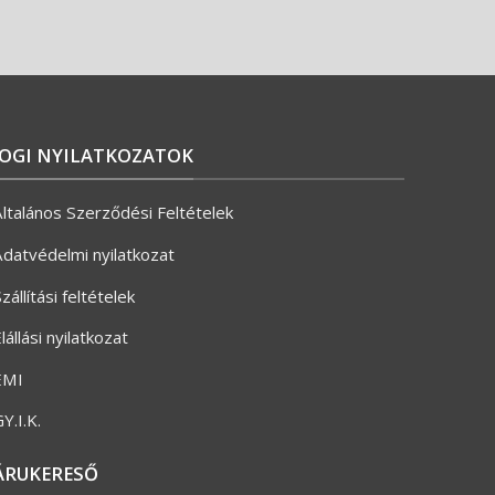
JOGI NYILATKOZATOK
ltalános Szerződési Feltételek
datvédelmi nyilatkozat
zállítási feltételek
lállási nyilatkozat
ÉMI
Y.I.K.
ÁRUKERESŐ