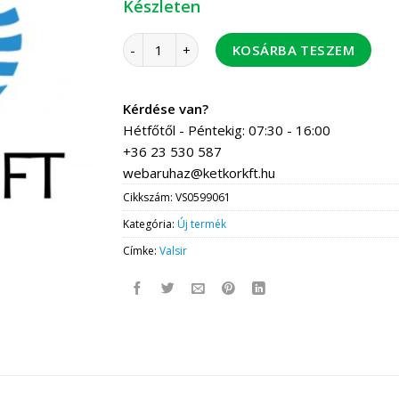
Készleten
Valsir PP elágazó idom d90/90 - 45' mennyisé
KOSÁRBA TESZEM
Kérdése van?
Hétfőtől - Péntekig: 07:30 - 16:00
+36 23 530 587
webaruhaz@ketkorkft.hu
Cikkszám:
VS0599061
Kategória:
Új termék
Címke:
Valsir