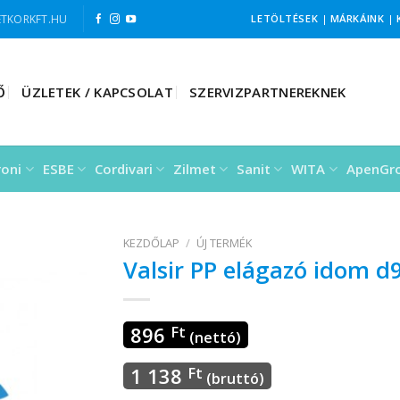
TKORKFT.HU
LETÖLTÉSEK
|
MÁRKÁINK
|
Ő
ÜZLETEK / KAPCSOLAT
SZERVIZPARTNEREKNEK
roni
ESBE
Cordivari
Zilmet
Sanit
WITA
ApenGr
KEZDŐLAP
/
ÚJ TERMÉK
Valsir PP elágazó idom d9
896
Ft
(nettó)
1 138
Ft
(bruttó)