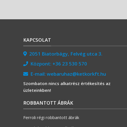
KAPCSOLAT
2051 Biatorbágy, Felvég utca 3.
Központ:
+36 23 530 570
E-mail:
webaruhaz@ketkorkft.hu
Szombaton nincs alkatrész értékesítés az
üzleteinkben!
ROBBANTOTT ÁBRÁK
Ferroli régi robbantott ábrák