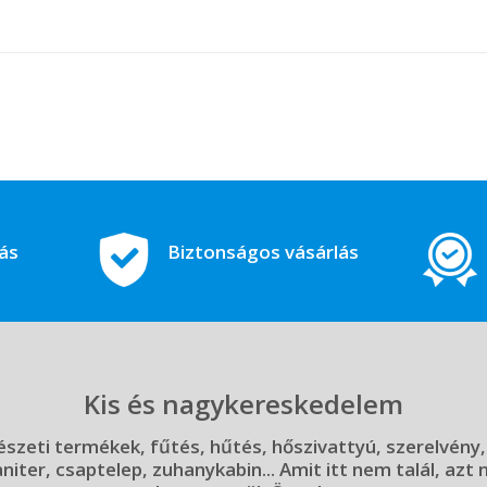
tás
Biztonságos vásárlás
Kis és nagykereskedelem
szeti termékek, fűtés, hűtés, hőszivattyú, szerelvény,
aniter, csaptelep, zuhanykabin... Amit itt nem talál, azt