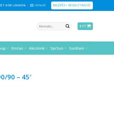
BELÉPÉS / REGISZTRÁCIÓ
Hírlevél
KÉT KÖR LEXIKON
Keresés
0
FT
a
következőre:
oup
Emtas
Akcióink
SprSun
SunRain
0/90 – 45′