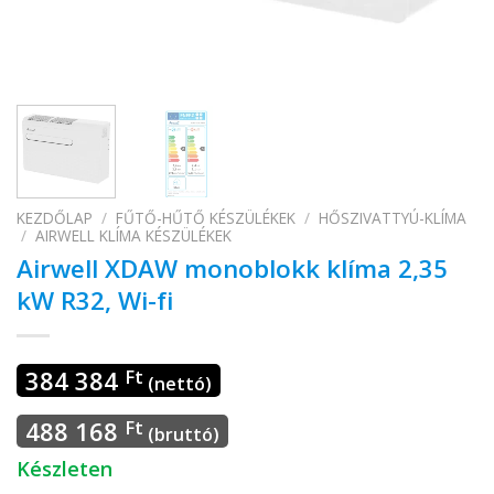
KEZDŐLAP
/
FŰTŐ-HŰTŐ KÉSZÜLÉKEK
/
HŐSZIVATTYÚ-KLÍMA
/
AIRWELL KLÍMA KÉSZÜLÉKEK
Airwell XDAW monoblokk klíma 2,35
kW R32, Wi-fi
384 384
Ft
(nettó)
488 168
Ft
(bruttó)
Készleten