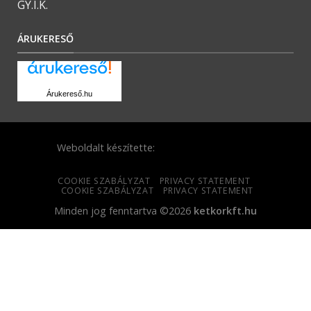
GY.I.K.
ÁRUKERESŐ
Árukereső.hu
Weboldalt készítette:
COOKIE SZABÁLYZAT
PRIVACY STATEMENT
COOKIE SZABÁLYZAT
PRIVACY STATEMENT
Minden jog fenntartva ©2026
ketkorkft.hu