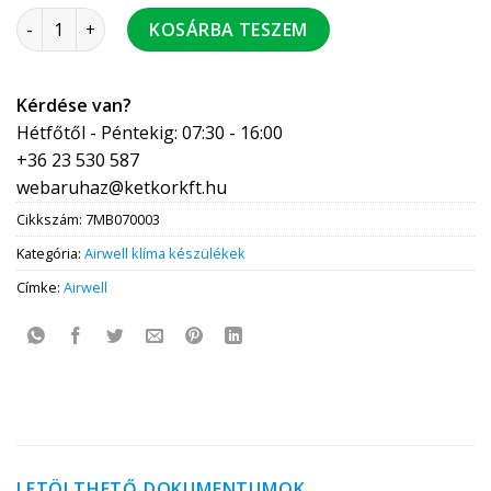
Airwell XDAW monoblokk klíma 2,35 kW R32, Wi-fi mennyiség
KOSÁRBA TESZEM
Kérdése van?
Hétfőtől - Péntekig: 07:30 - 16:00
+36 23 530 587
webaruhaz@ketkorkft.hu
Cikkszám:
7MB070003
Kategória:
Airwell klíma készülékek
Címke:
Airwell
LETÖLTHETŐ DOKUMENTUMOK