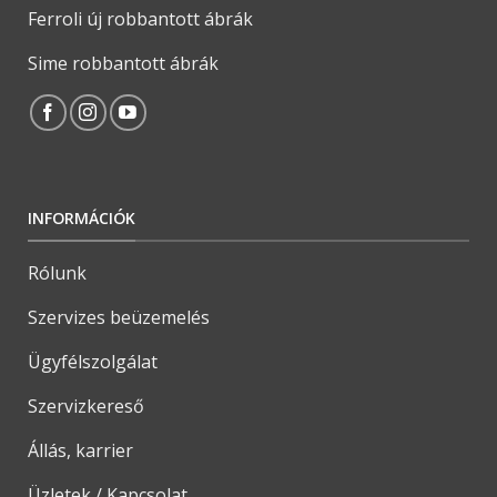
Ferroli új robbantott ábrák
Sime robbantott ábrák
INFORMÁCIÓK
Rólunk
Szervizes beüzemelés
Ügyfélszolgálat
Szervizkereső
Állás, karrier
Üzletek / Kapcsolat