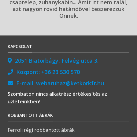
csaptelep, zuhanykabin... Amit itt nem talál,
azt nagyon rövid határidővel beszerezzük
Önnek.
KAPCSOLAT
2051 Biatorbágy, Felvég utca 3.
Központ:
+36 23 530 570
E-mail:
webaruhaz@ketkorkft.hu
Szombaton nincs alkatrész értékesítés az
üzleteinkben!
ROBBANTOTT ÁBRÁK
Ferroli régi robbantott ábrák