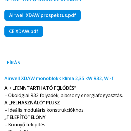
Airwell XDAW prospektus.pdf
CE XDAW.pdf
LEÍRÁS
Airwell XDAW monoblokk klíma 2,35 kW R32, Wi-fi
A + „FENNTARTHATÓ FEJLŐDÉS”
– Ökológiai R32 folyadék, alacsony energiafogyasztás.
A „FELHASZNÁLÓ” PLUSZ
– Ideális moduláris konstrukciókhoz.
„TELEPÍTŐ” ELŐNY
– Könnyű telepítés.