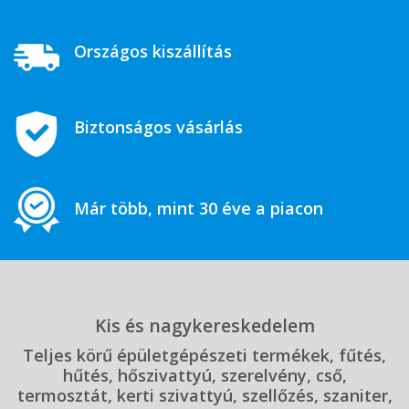
Országos kiszállítás
Biztonságos vásárlás
Már több, mint 30 éve a piacon
Kis és nagykereskedelem
Teljes körű épületgépészeti termékek, fűtés,
hűtés, hőszivattyú, szerelvény, cső,
termosztát, kerti szivattyú, szellőzés, szaniter,