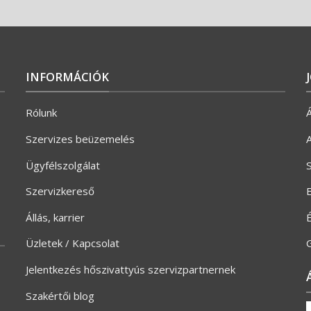
INFORMÁCIÓK
Rólunk
Á
Szervizes beüzemelés
A
Ügyfélszolgálat
S
Szervizkereső
E
Állás, karrier
Üzletek / Kapcsolat
G
Jelentkezés hőszivattyús szervizpartnernek
Szakértői blog