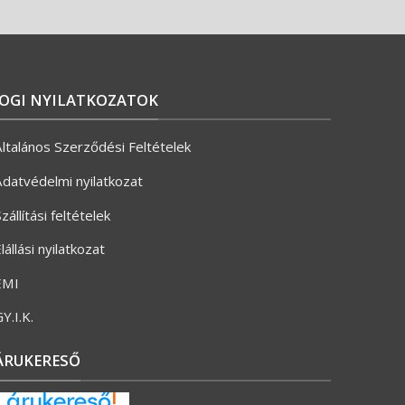
JOGI NYILATKOZATOK
ltalános Szerződési Feltételek
datvédelmi nyilatkozat
zállítási feltételek
lállási nyilatkozat
ÉMI
Y.I.K.
ÁRUKERESŐ