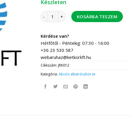
Készleten
Áramláskapcsoló/reteszelő tip.:ÁK-01 Villgép
KOSÁRBA TESZEM
Kérdése van?
Hétfőtől - Péntekig: 07:30 - 16:00
+36 23 530 587
webaruhaz@ketkorkft.hu
Cikkszám:
JRK012
Kategória:
Akciós alkatrészbörze