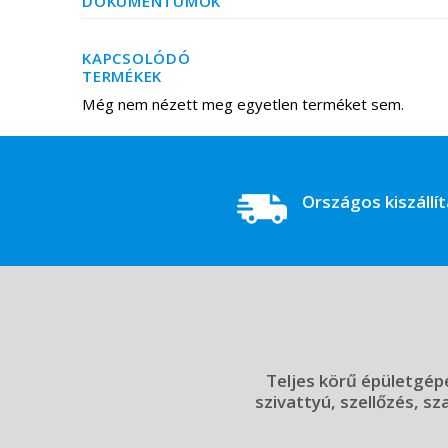
DOKUMENTUMOK
KAPCSOLÓDÓ
TERMÉKEK
Még nem nézett meg egyetlen terméket sem.
Országos kiszállí
Teljes körű épületgépé
szivattyú, szellőzés, sz