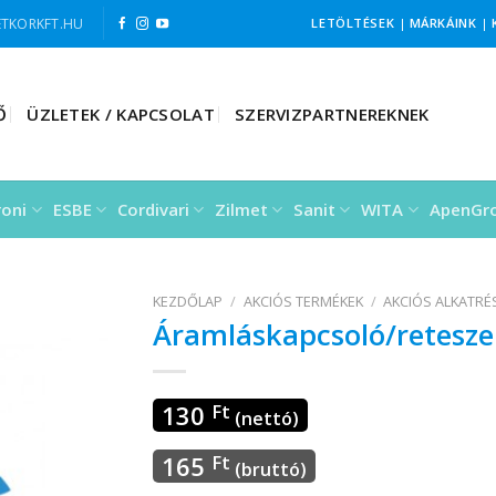
TKORKFT.HU
LETÖLTÉSEK
|
MÁRKÁINK
|
Ő
ÜZLETEK / KAPCSOLAT
SZERVIZPARTNEREKNEK
roni
ESBE
Cordivari
Zilmet
Sanit
WITA
ApenGr
KEZDŐLAP
/
AKCIÓS TERMÉKEK
/
AKCIÓS ALKATR
Áramláskapcsoló/reteszel
130
Ft
(nettó)
165
Ft
(bruttó)