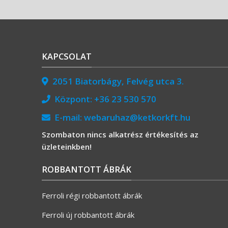
KAPCSOLAT
2051 Biatorbágy, Felvég utca 3.
Központ:
+36 23 530 570
E-mail:
webaruhaz@ketkorkft.hu
Szombaton nincs alkatrész értékesítés az
üzleteinkben!
ROBBANTOTT ÁBRÁK
Ferroli régi robbantott ábrák
Ferroli új robbantott ábrák