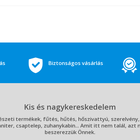
tás
Biztonságos vásárlás
Kis és nagykereskedelem
szeti termékek, fűtés, hűtés, hőszivattyú, szerelvény,
aniter, csaptelep, zuhanykabin... Amit itt nem talál, azt
beszerezzük Önnek.