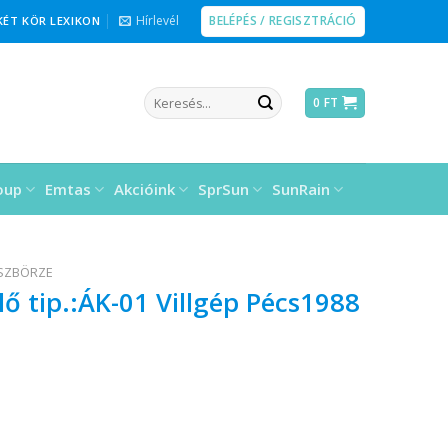
BELÉPÉS / REGISZTRÁCIÓ
Hírlevél
KÉT KÖR LEXIKON
Keresés
0
FT
a
következőre:
oup
Emtas
Akcióink
SprSun
SunRain
ÉSZBÖRZE
ő tip.:ÁK-01 Villgép Pécs1988