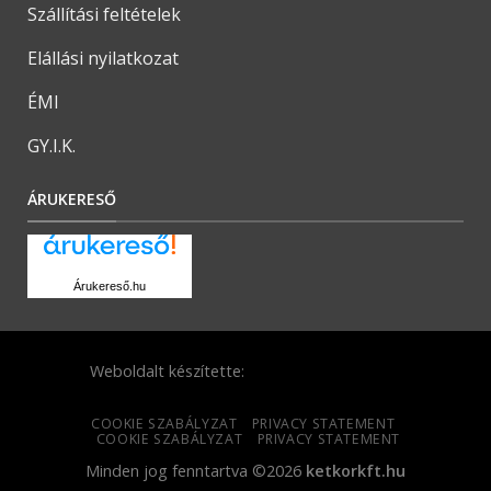
Szállítási feltételek
Elállási nyilatkozat
ÉMI
GY.I.K.
ÁRUKERESŐ
Árukereső.hu
Weboldalt készítette:
COOKIE SZABÁLYZAT
PRIVACY STATEMENT
COOKIE SZABÁLYZAT
PRIVACY STATEMENT
Minden jog fenntartva ©2026
ketkorkft.hu