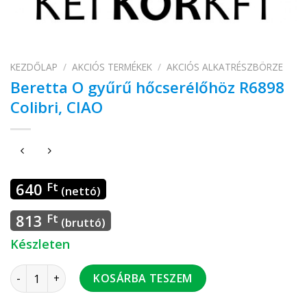
KEZDŐLAP
/
AKCIÓS TERMÉKEK
/
AKCIÓS ALKATRÉSZBÖRZE
Beretta O gyűrű hőcserélőhöz R6898
Colibri, CIAO
640
Ft
(nettó)
813
Ft
(bruttó)
Készleten
Beretta O gyűrű hőcserélőhöz R6898 Colibri, CIAO mennyisé
KOSÁRBA TESZEM