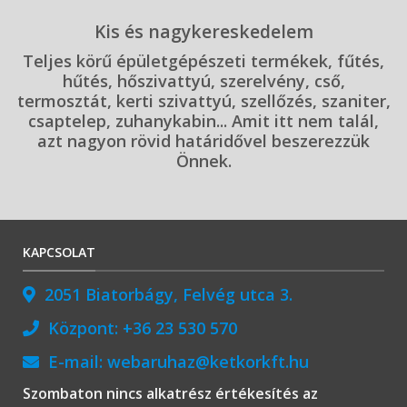
Kis és nagykereskedelem
Teljes körű épületgépészeti termékek, fűtés,
hűtés, hőszivattyú, szerelvény, cső,
termosztát, kerti szivattyú, szellőzés, szaniter,
csaptelep, zuhanykabin... Amit itt nem talál,
azt nagyon rövid határidővel beszerezzük
Önnek.
KAPCSOLAT
2051 Biatorbágy, Felvég utca 3.
Központ:
+36 23 530 570
E-mail:
webaruhaz@ketkorkft.hu
Szombaton nincs alkatrész értékesítés az