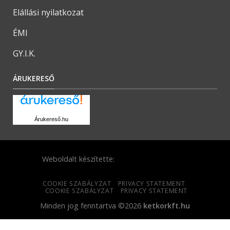
Elállási nyilatkozat
ÉMI
GY.I.K.
ÁRUKERESŐ
Árukereső.hu
Weboldalt készítette:
COOKIE SZABÁLYZAT
PRIVACY STATEMENT
COOKIE SZABÁLYZAT
PRIVACY STATEMENT
Minden jog fenntartva ©2026
ketkorkft.hu