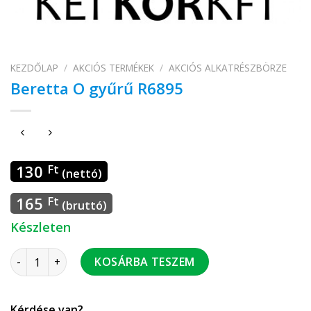
KEZDŐLAP
/
AKCIÓS TERMÉKEK
/
AKCIÓS ALKATRÉSZBÖRZE
Beretta O gyűrű R6895
130
Ft
(nettó)
165
Ft
(bruttó)
Készleten
Beretta O gyűrű R6895 mennyiség
KOSÁRBA TESZEM
Kérdése van?