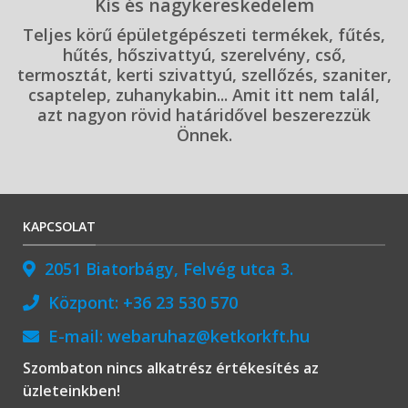
Kis és nagykereskedelem
Teljes körű épületgépészeti termékek, fűtés,
hűtés, hőszivattyú, szerelvény, cső,
termosztát, kerti szivattyú, szellőzés, szaniter,
csaptelep, zuhanykabin... Amit itt nem talál,
azt nagyon rövid határidővel beszerezzük
Önnek.
KAPCSOLAT
2051 Biatorbágy, Felvég utca 3.
Központ:
+36 23 530 570
E-mail:
webaruhaz@ketkorkft.hu
Szombaton nincs alkatrész értékesítés az
üzleteinkben!