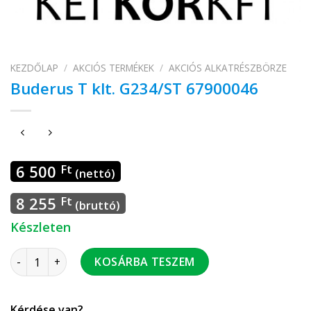
KEZDŐLAP
/
AKCIÓS TERMÉKEK
/
AKCIÓS ALKATRÉSZBÖRZE
Buderus T klt. G234/ST 67900046
6 500
Ft
(nettó)
8 255
Ft
(bruttó)
Készleten
Buderus T klt. G234/ST 67900046 mennyiség
KOSÁRBA TESZEM
Kérdése van?