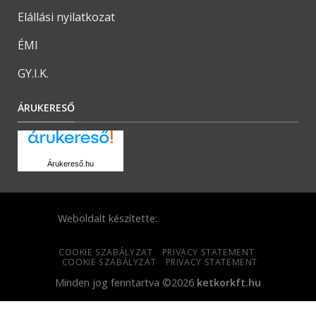
Elállási nyilatkozat
ÉMI
GY.I.K.
ÁRUKERESŐ
Árukereső.hu
Weboldalt készítette:
COOKIE SZABÁLYZAT
PRIVACY STATEMENT
COOKIE SZABÁLYZAT
PRIVACY STATEMENT
Minden jog fenntartva ©2026
ketkorkft.hu