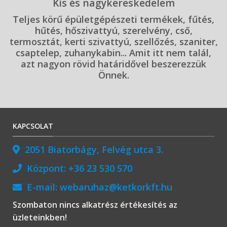
Kis és nagykereskedelem
Teljes körű épületgépészeti termékek, fűtés,
hűtés, hőszivattyú, szerelvény, cső,
termosztát, kerti szivattyú, szellőzés, szaniter,
csaptelep, zuhanykabin... Amit itt nem talál,
azt nagyon rövid határidővel beszerezzük
Önnek.
KAPCSOLAT
2051 Biatorbágy, Felvég utca 3.
Központ:
+36 23 530 570
E-mail:
webaruhaz@ketkorkft.hu
Szombaton nincs alkatrész értékesítés az
üzleteinkben!