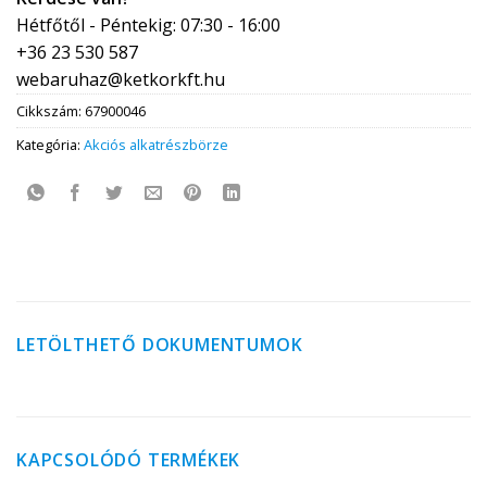
Hétfőtől - Péntekig: 07:30 - 16:00
+36 23 530 587
webaruhaz@ketkorkft.hu
Cikkszám:
67900046
Kategória:
Akciós alkatrészbörze
LETÖLTHETŐ DOKUMENTUMOK
KAPCSOLÓDÓ TERMÉKEK